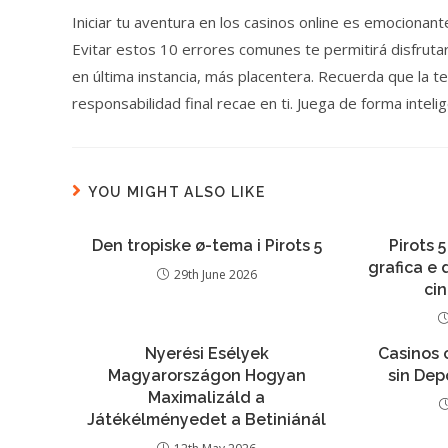
Iniciar tu aventura en los casinos online es emocionant
Evitar estos 10 errores comunes te permitirá disfruta
en última instancia, más placentera. Recuerda que la te
responsabilidad final recae en ti. Juega de forma inteli
YOU MIGHT ALSO LIKE
Den tropiske ø-tema i Pirots 5
Pirots 5
grafica e
29th June 2026
ci
Nyerési Esélyek
Casinos 
Magyarországon Hogyan
sin Dep
Maximalizáld a
Játékélményedet a Betiniánál