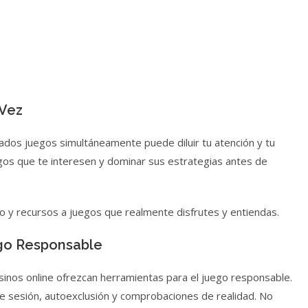
 Vez
iados juegos simultáneamente puede diluir tu atención y tu
os que te interesen y dominar sus estrategias antes de
po y recursos a juegos que realmente disfrutes y entiendas.
ego Responsable
sinos online ofrezcan herramientas para el juego responsable.
 de sesión, autoexclusión y comprobaciones de realidad. No