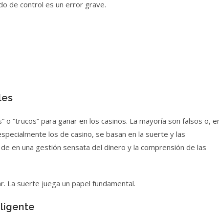
ndo de control es un error grave.
les
” o “trucos” para ganar en los casinos. La mayoría son falsos o, e
especialmente los de casino, se basan en la suerte y las
 de en una gestión sensata del dinero y la comprensión de las
. La suerte juega un papel fundamental.
eligente