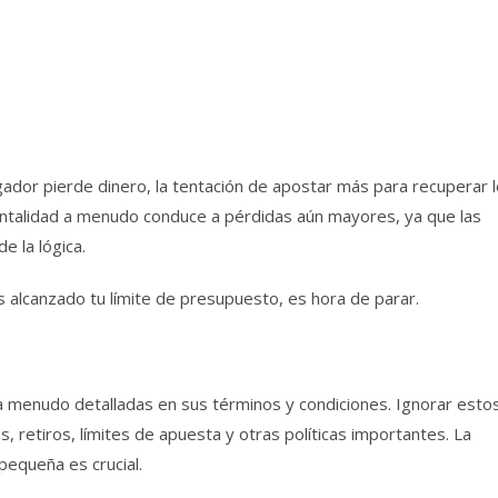
gador pierde dinero, la tentación de apostar más para recuperar 
talidad a menudo conduce a pérdidas aún mayores, ya que las
 la lógica.
s alcanzado tu límite de presupuesto, es hora de parar.
 a menudo detalladas en sus términos y condiciones. Ignorar esto
retiros, límites de apuesta y otras políticas importantes. La
 pequeña es crucial.