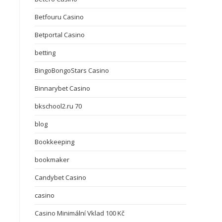
Betfouru Casino
Betportal Casino
betting
BingoBongoStars Casino
Binnarybet Casino
bkschool2.ru 70
blog
Bookkeeping
bookmaker
Candybet Casino
casino
Casino Minimální Vklad 100 Kč