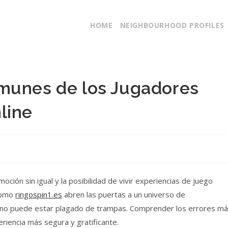
HOME
NEIGHBOURHOOD PROFILES
munes de los Jugadores
line
ción sin igual y la posibilidad de vivir experiencias de juego
 como
ringospin1.es
abren las puertas a un universo de
amino puede estar plagado de trampas. Comprender los errores m
eriencia más segura y gratificante.