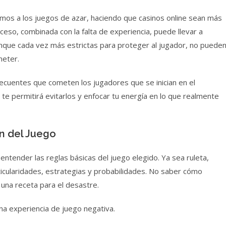
emos a los juegos de azar, haciendo que casinos online sean más
ceso, combinada con la falta de experiencia, puede llevar a
unque cada vez más estrictas para proteger al jugador, no puede
meter.
ecuentes que cometen los jugadores que se inician en el
te permitirá evitarlos y enfocar tu energía en lo que realmente
ón del Juego
entender las reglas básicas del juego elegido. Ya sea ruleta,
ticularidades, estrategias y probabilidades. No saber cómo
 una receta para el desastre.
na experiencia de juego negativa.