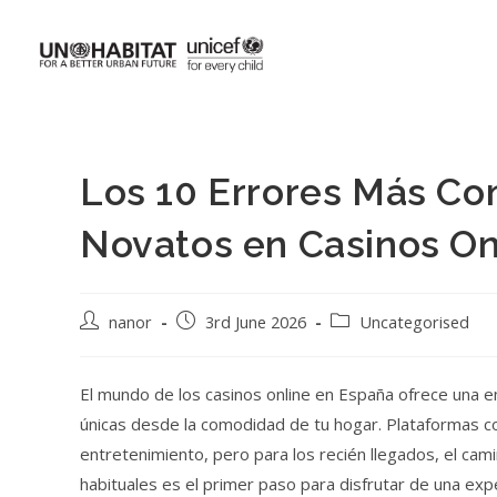
Los 10 Errores Más Co
Novatos en Casinos On
nanor
3rd June 2026
Uncategorised
El mundo de los casinos online en España ofrece una emo
únicas desde la comodidad de tu hogar. Plataformas
entretenimiento, pero para los recién llegados, el c
habituales es el primer paso para disfrutar de una exp