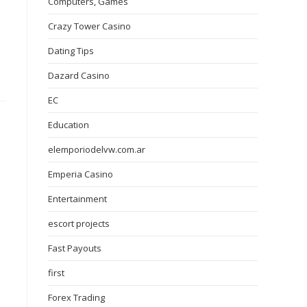
Computers, Games
Crazy Tower Сasino
Dating Tips
Dazard Casino
EC
Education
elemporiodelvw.com.ar
Emperia Casino
Entertainment
escort projects
Fast Payouts
first
Forex Trading