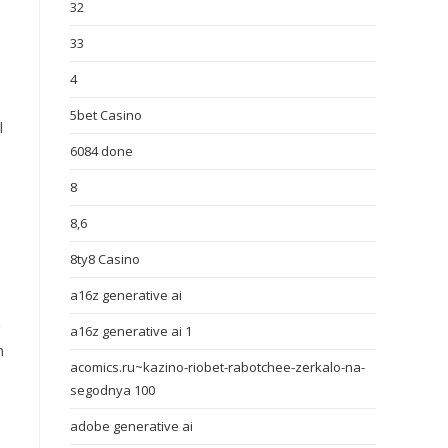
32
33
4
5bet Casino
l
6084 done
8
8,6
8ty8 Casino
a16z generative ai
a
a16z generative ai 1
n
acomics.ru~kazino-riobet-rabotchee-zerkalo-na-
segodnya 100
adobe generative ai