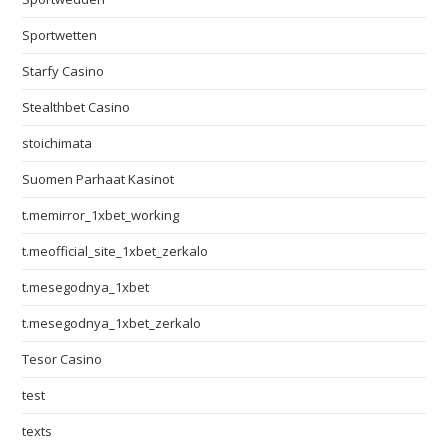
Sportwetten
Starfy Casino
Stealthbet Casino
stoichimata
Suomen Parhaat Kasinot
t.memirror_1xbet_working
t.meofficial_site_1xbet_zerkalo
t.mesegodnya_1xbet
t.mesegodnya_1xbet_zerkalo
Tesor Casino
test
texts