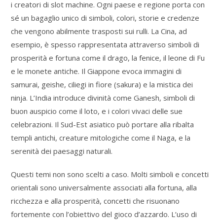
i creatori di slot machine. Ogni paese e regione porta con
sé un bagaglio unico di simboli, colori, storie e credenze
che vengono abilmente trasposti sui rulli. La Cina, ad
esempio, è spesso rappresentata attraverso simboli di
prosperità e fortuna come il drago, la fenice, il leone di Fu
e le monete antiche. Il Giappone evoca immagini di
samurai, geishe, ciliegi in fiore (sakura) e la mistica dei
ninja. L’India introduce divinità come Ganesh, simboli di
buon auspicio come il loto, e i colori vivaci delle sue
celebrazioni. Il Sud-Est asiatico può portare alla ribalta
templi antichi, creature mitologiche come il Naga, e la
serenità dei paesaggi naturali.
Questi temi non sono scelti a caso. Molti simboli e concetti
orientali sono universalmente associati alla fortuna, alla
ricchezza e alla prosperità, concetti che risuonano
fortemente con l’obiettivo del gioco d’azzardo. L’uso di