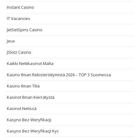
Instant Casino
IT Vacancies
JetSetSpins Casino
Jeux
JSlotz Casino
Kaikki Nettikasinot Malta
Kasino Ilman Rekisteröitymistä 2026 – TOP 3 Suomessa
Kasino Ilman Tiliä
Kasinot Ilman Kierrätystä
Kasinot Netissä
Kasyno Bez Weryfikacji
Kasyno Bez Weryfikacji Kyc