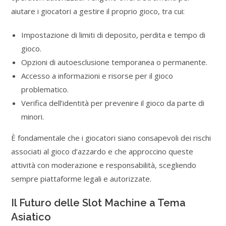
aiutare i giocatori a gestire il proprio gioco, tra cui:
Impostazione di limiti di deposito, perdita e tempo di
gioco.
Opzioni di autoesclusione temporanea o permanente.
Accesso a informazioni e risorse per il gioco
problematico.
Verifica dell’identità per prevenire il gioco da parte di
minori.
È fondamentale che i giocatori siano consapevoli dei rischi
associati al gioco d’azzardo e che approccino queste
attività con moderazione e responsabilità, scegliendo
sempre piattaforme legali e autorizzate.
Il Futuro delle Slot Machine a Tema
Asiatico