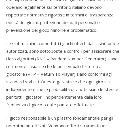
operano legalmente sul territorio italiano devono
rispettare normative rigorose in termini di trasparenza,
equità dei giochi, protezione dei dati personali e
prevenzione del gioco minorile e problematico.
Le slot machine, come tutti i giochi offerti dai casinò online
autorizzati, sono sottoposte a controlli per assicurare che
i loro algoritmi (RNG – Random Number Generator) siano
realmente casuali e che le percentuali di ritorno al
giocatore (RTP – Return To Player) siano conformi agli
standard stabiliti. Questo garantisce che ogni giro sia
indipendente e che le probabilità di vincita siano le stesse
per tutti i giocatori, indipendentemente dalla loro
frequenza di gioco o dalle puntate effettuate.
Il gioco responsabile è un pilastro fondamentale per gli
operatori autorizzati. Vengono offerti strumenti per