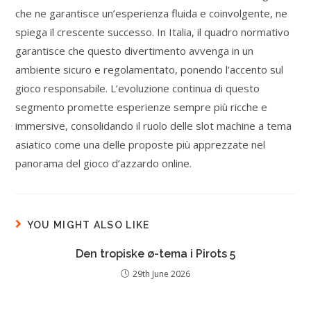
che ne garantisce un’esperienza fluida e coinvolgente, ne
spiega il crescente successo. In Italia, il quadro normativo
garantisce che questo divertimento avvenga in un
ambiente sicuro e regolamentato, ponendo l’accento sul
gioco responsabile. L’evoluzione continua di questo
segmento promette esperienze sempre più ricche e
immersive, consolidando il ruolo delle slot machine a tema
asiatico come una delle proposte più apprezzate nel
panorama del gioco d’azzardo online.
YOU MIGHT ALSO LIKE
Den tropiske ø-tema i Pirots 5
29th June 2026