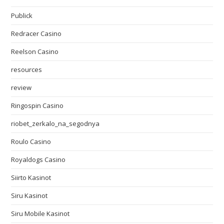
Publick
Redracer Casino
Reelson Casino
resources
review
Ringospin Casino
riobet_zerkalo_na_segodnya
Roulo Casino
Royaldogs Casino
Siirto Kasinot
Siru Kasinot
Siru Mobile Kasinot