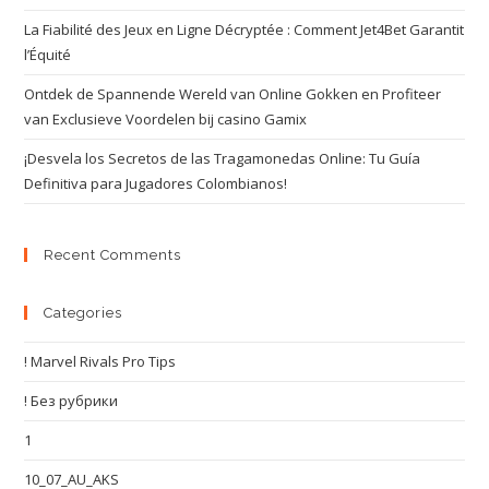
La Fiabilité des Jeux en Ligne Décryptée : Comment Jet4Bet Garantit
l’Équité
Ontdek de Spannende Wereld van Online Gokken en Profiteer
van Exclusieve Voordelen bij casino Gamix
¡Desvela los Secretos de las Tragamonedas Online: Tu Guía
Definitiva para Jugadores Colombianos!
Recent Comments
Categories
! Marvel Rivals Pro Tips
! Без рубрики
1
10_07_AU_AKS