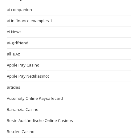
ai companion
ai in finance examples 1
AI News
ai-girlfriend
all_BAz
Apple Pay Casino
Apple Pay Nettikasinot
articles
Automaty Online Paysafecard
Bananzia Casino
Beste Ausländische Online Casinos
Betcleo Casino