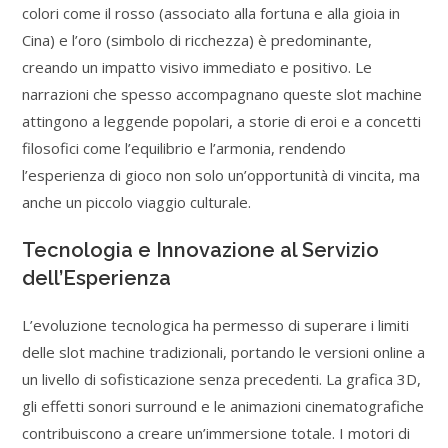
colori come il rosso (associato alla fortuna e alla gioia in
Cina) e l’oro (simbolo di ricchezza) è predominante,
creando un impatto visivo immediato e positivo. Le
narrazioni che spesso accompagnano queste slot machine
attingono a leggende popolari, a storie di eroi e a concetti
filosofici come l’equilibrio e l’armonia, rendendo
l’esperienza di gioco non solo un’opportunità di vincita, ma
anche un piccolo viaggio culturale.
Tecnologia e Innovazione al Servizio
dell’Esperienza
L’evoluzione tecnologica ha permesso di superare i limiti
delle slot machine tradizionali, portando le versioni online a
un livello di sofisticazione senza precedenti. La grafica 3D,
gli effetti sonori surround e le animazioni cinematografiche
contribuiscono a creare un’immersione totale. I motori di