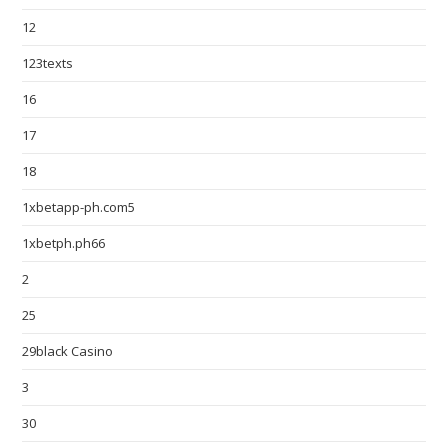
12
123texts
16
17
18
1xbetapp-ph.com5
1xbetph.ph66
2
25
29black Casino
3
30