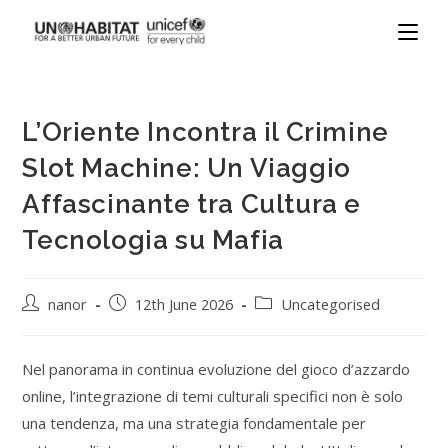
L’Oriente Incontra il Crimine
Slot Machine: Un Viaggio
Affascinante tra Cultura e
Tecnologia su Mafia
nanor
12th June 2026
Uncategorised
Nel panorama in continua evoluzione del gioco d’azzardo
online, l’integrazione di temi culturali specifici non è solo
una tendenza, ma una strategia fondamentale per