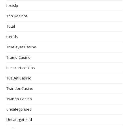
textslp
Top Kasinot
Total
trends
Truelayer Casino
Trumo Casino
ts escorts dallas
TuzBet Casino
Twindor Casino
Twinqo Casino
uncategorised
Uncategorized