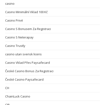
casino
Casino Minimální Vklad 100 Kč
Casino Privé
Casino S Bonusem Za Registraci
Casino S Neterapay
Casino Trustly
casino utan svensk licens
Casino Vklad Přes Paysafecard
České Casino Bonus Za Registraci
České Casino Paysafecard
CH
ChainLuck Casino
CIB