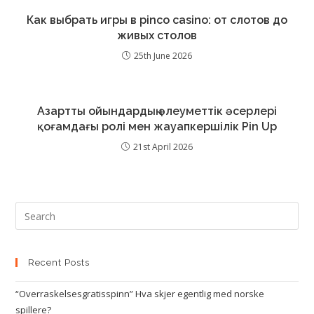
Как выбрать игры в pinco casino: от слотов до
живых столов
25th June 2026
Азартты ойындардың әлеуметтік әсерлері
қоғамдағы ролі мен жауапкершілік Pin Up
21st April 2026
Recent Posts
“Overraskelsesgratisspinn” Hva skjer egentlig med norske
spillere?