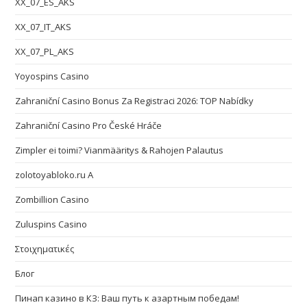
XX_07_ES_AKS
XX_07_IT_AKS
XX_07_PL_AKS
Yoyospins Casino
Zahraniční Casino Bonus Za Registraci 2026: TOP Nabídky
Zahraniční Casino Pro České Hráče
Zimpler ei toimi? Vianmääritys & Rahojen Palautus
zolotoyabloko.ru A
Zombillion Casino
Zuluspins Casino
Στοιχηματικές
Блог
Пинап казино в КЗ: Ваш путь к азартным победам!