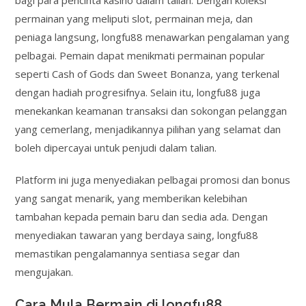
bagi para pencinta kasino dalam talian. Dengan koleksi
permainan yang meliputi slot, permainan meja, dan
peniaga langsung, longfu88 menawarkan pengalaman yang
pelbagai. Pemain dapat menikmati permainan popular
seperti Cash of Gods dan Sweet Bonanza, yang terkenal
dengan hadiah progresifnya. Selain itu, longfu88 juga
menekankan keamanan transaksi dan sokongan pelanggan
yang cemerlang, menjadikannya pilihan yang selamat dan
boleh dipercayai untuk penjudi dalam talian.
Platform ini juga menyediakan pelbagai promosi dan bonus
yang sangat menarik, yang memberikan kelebihan
tambahan kepada pemain baru dan sedia ada. Dengan
menyediakan tawaran yang berdaya saing, longfu88
memastikan pengalamannya sentiasa segar dan
mengujakan.
Cara Mula Bermain di longfu88