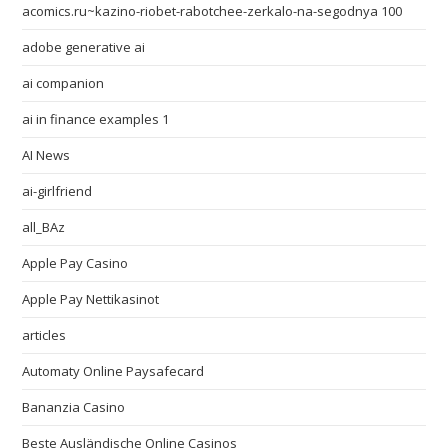
acomics.ru~kazino-riobet-rabotchee-zerkalo-na-segodnya 100
adobe generative ai
ai companion
ai in finance examples 1
AI News
ai-girlfriend
all_BAz
Apple Pay Casino
Apple Pay Nettikasinot
articles
Automaty Online Paysafecard
Bananzia Casino
Beste Ausländische Online Casinos