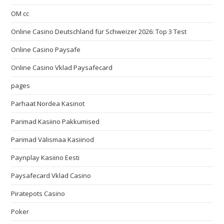
OM cc
Online Casino Deutschland für Schweizer 2026: Top 3 Test
Online Casino Paysafe
Online Casino Vklad Paysafecard
pages
Parhaat Nordea Kasinot
Parimad Kasiino Pakkumised
Parimad Välismaa Kasiinod
Paynplay Kasiino Eesti
Paysafecard Vklad Casino
Piratepots Casino
Poker