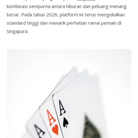
kombinasi sempurna antara hiburan dan peluang menang
besar. Pada tahun 2026, platform ini terus mengekalkan
standard tinggi dan menarik perhatian ramai pemain di
Singapura.