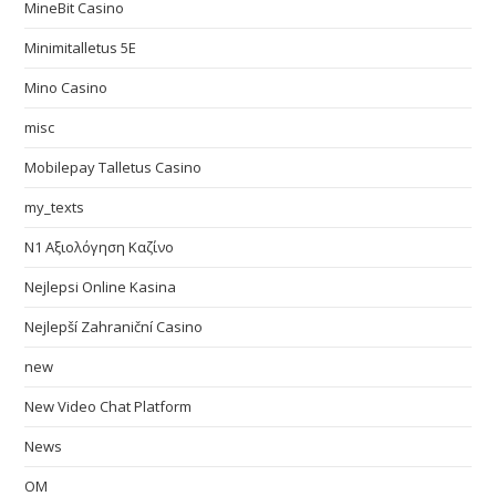
MineBit Casino
Minimitalletus 5E
Mino Casino
misc
Mobilepay Talletus Casino
my_texts
N1 Αξιολόγηση Καζίνο
Nejlepsi Online Kasina
Nejlepší Zahraniční Casino
new
New Video Chat Platform
News
OM