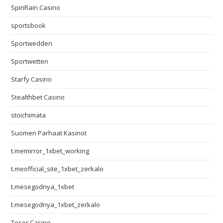
SpinRain Casino
sportsbook
Sportwedden
Sportwetten
Starfy Casino
Stealthbet Casino
stoichimata
Suomen Parhaat Kasinot
t.memirror_1xbet_working
t.meofficial_site_1xbet_zerkalo
t.mesegodnya_1xbet
t.mesegodnya_1xbet_zerkalo
Tesor Casino