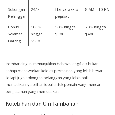
Sokongan
24/7
Hanya waktu
8 AM – 10 PM
Pelanggan
pejabat
Bonus
100%
50% hingga
70% hingga
Selamat
hingga
$300
$400
Datang
$500
Pembanding ini menunjukkan bahawa longfu88 bukan
sahaja menawarkan koleksi permainan yang lebih besar
tetapi juga sokongan pelanggan yang lebih baik,
menjadikannya pilihan ideal untuk pemain yang mencari
pengalaman yang memuaskan.
Kelebihan dan Ciri Tambahan