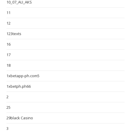
10_07_AU_AKS
11
12
123texts
16
17
18
1xbetapp-ph.com5
1xbetph.ph66
2
25
29black Casino
3