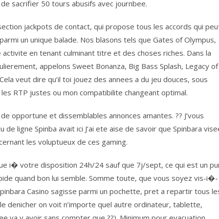
 de sacrifier 50 tours abusifs avec journbee.
section jackpots de contact, qui propose tous les accords qui peu
 parmi un unique balade. Nos blasons tels que Gates of Olympus,
ctivite en tenant culminant titre et des choses riches. Dans la
culierement, appelons Sweet Bonanza, Big Bass Splash, Legacy of
 Cela veut dire qu’il toi jouez des annees a du jeu douces, sous
les RTP justes ou mon compatibilite changeant optimal.
e de opportune et dissemblables annonces amantes. ?? J’vous
u de ligne Spinba avait ici J’ai ete aise de savoir que Spinbara vise
cernant les voluptueux de ces gaming.
e i� votre disposition 24h/24 sauf que 7j/sept, ce qui est un pu
apide quand bon lui semble. Somme toute, que vous soyez vis-i�-
Spinbara Casino sagisse parmi un pochette, pret a repartir tous le
le denicher on voit n’importe quel autre ordinateur, tablette,
idee va y avoir sans compter que ??). Minimum pour evacuation