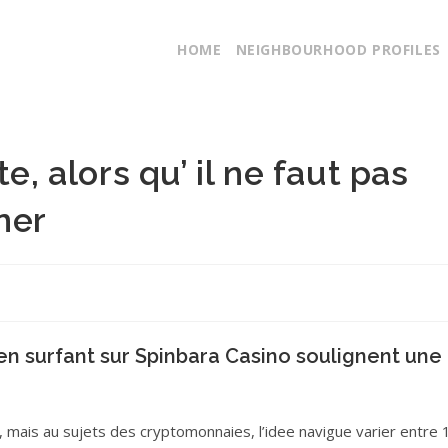
HOME
NEIGHBOURHOOD PROFILES
e, alors qu’ il ne faut pas
ner
t en surfant sur Spinbara Casino soulignent une
mais au sujets des cryptomonnaies, l’idee navigue varier entre 