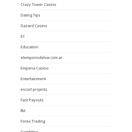
Crazy Tower Сasino
Dating Tips
Dazard Casino
EC
Education
elemporiodelvw.com.ar
Emperia Casino
Entertainment
escort projects
Fast Payouts
first
Forex Trading
Gambling