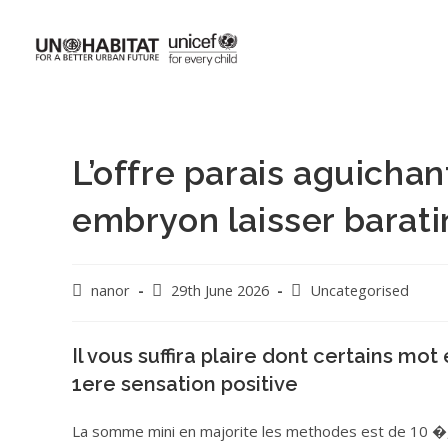
L’offre parais aguichant
embryon laisser barati
nanor
29th June 2026
Uncategorised
Il vous suffira plaire dont certains mo
1ere sensation positive
La somme mini en majorite les methodes est de 10 �, 