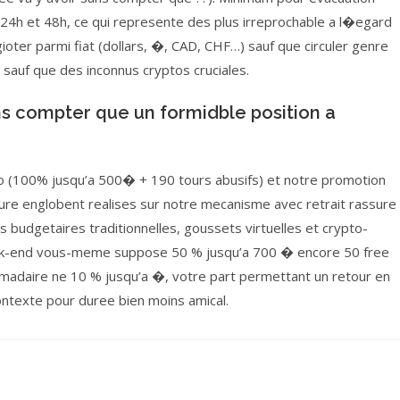
 24h et 48h, ce qui represente des plus irreprochable a l�egard
ioter parmi fiat (dollars, �, CAD, CHF…) sauf que circuler genre
 sauf que des inconnus cryptos cruciales.
ns compter que un formidble position a
no (100% jusqu’a 500� + 190 tours abusifs) et notre promotion
ure englobent realises sur notre mecanisme avec retrait rassure
es budgetaires traditionnelles, goussets virtuelles et crypto-
ek-end vous-meme suppose 50 % jusqu’a 700 � encore 50 free
adaire ne 10 % jusqu’a �, votre part permettant un retour en
ontexte pour duree bien moins amical.