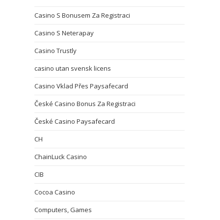
Casino S Bonusem Za Registraci
Casino S Neterapay
Casino Trustly
casino utan svensk licens
Casino Vklad Přes Paysafecard
České Casino Bonus Za Registraci
České Casino Paysafecard
CH
ChainLuck Casino
CIB
Cocoa Casino
Computers, Games