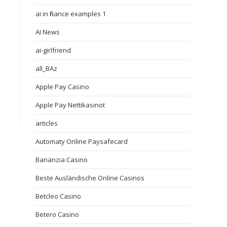
ai in finance examples 1
AI News
ai-girlfriend
all_BAz
Apple Pay Casino
Apple Pay Nettikasinot
articles
Automaty Online Paysafecard
Bananzia Casino
Beste Ausländische Online Casinos
Betcleo Casino
Betero Casino