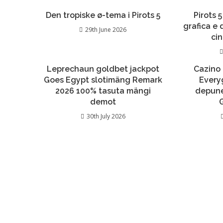
Den tropiske ø-tema i Pirots 5
Pirots 5
grafica e
29th June 2026
ci
Leprechaun goldbet jackpot
Cazino
Goes Egypt slotimäng Remark
Every
2026 100% tasuta mängi
depuner
demot
30th July 2026