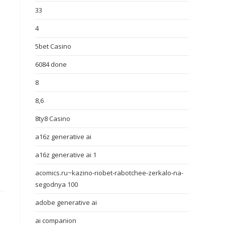
33
4
5bet Casino
6084 done
8
8,6
8ty8 Casino
a16z generative ai
a16z generative ai 1
acomics.ru~kazino-riobet-rabotchee-zerkalo-na-
segodnya 100
adobe generative ai
ai companion