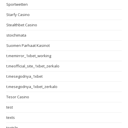
Sportwetten
Starfy Casino
Stealthbet Casino
stoichimata
Suomen Parhaat Kasinot
t.memirror_1xbet_working
t.meofficial_site_1xbet_zerkalo
t.mesegodnya_1xbet
t.mesegodnya_1xbet_zerkalo
Tesor Casino
test
texts
textslp