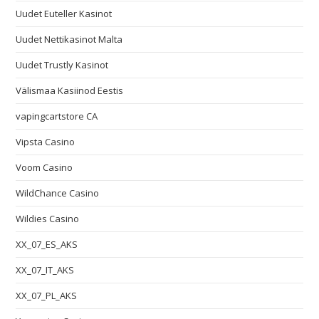
Uudet Euteller Kasinot
Uudet Nettikasinot Malta
Uudet Trustly Kasinot
Välismaa Kasiinod Eestis
vapingcartstore CA
Vipsta Casino
Voom Casino
WildChance Casino
Wildies Casino
XX_07_ES_AKS
XX_07_IT_AKS
XX_07_PL_AKS