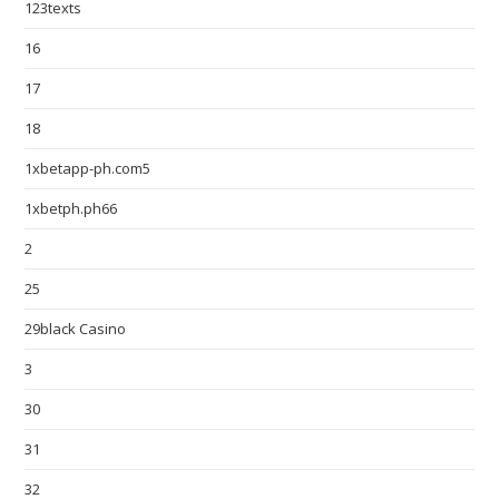
123texts
16
17
18
1xbetapp-ph.com5
1xbetph.ph66
2
25
29black Casino
3
30
31
32