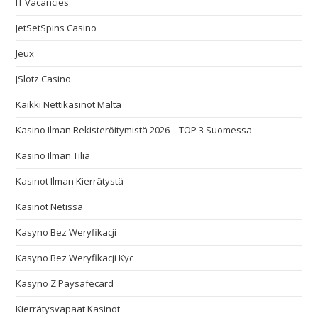
IT Vacancies
JetSetSpins Casino
Jeux
JSlotz Casino
Kaikki Nettikasinot Malta
Kasino Ilman Rekisteröitymistä 2026 – TOP 3 Suomessa
Kasino Ilman Tiliä
Kasinot Ilman Kierrätystä
Kasinot Netissä
Kasyno Bez Weryfikacji
Kasyno Bez Weryfikacji Kyc
Kasyno Z Paysafecard
Kierrätysvapaat Kasinot