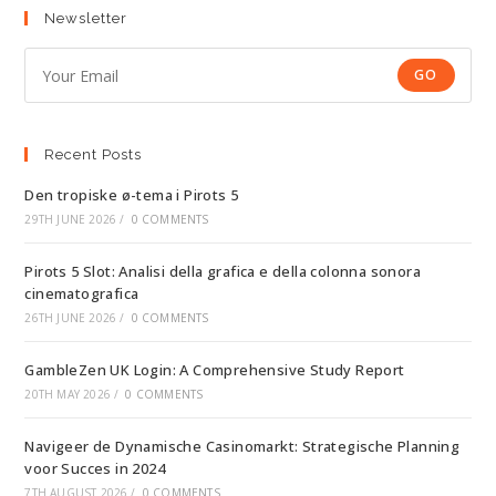
Newsletter
GO
Recent Posts
Den tropiske ø-tema i Pirots 5
29TH JUNE 2026
/
0 COMMENTS
Pirots 5 Slot: Analisi della grafica e della colonna sonora
cinematografica
26TH JUNE 2026
/
0 COMMENTS
GambleZen UK Login: A Comprehensive Study Report
20TH MAY 2026
/
0 COMMENTS
Navigeer de Dynamische Casinomarkt: Strategische Planning
voor Succes in 2024
7TH AUGUST 2026
/
0 COMMENTS