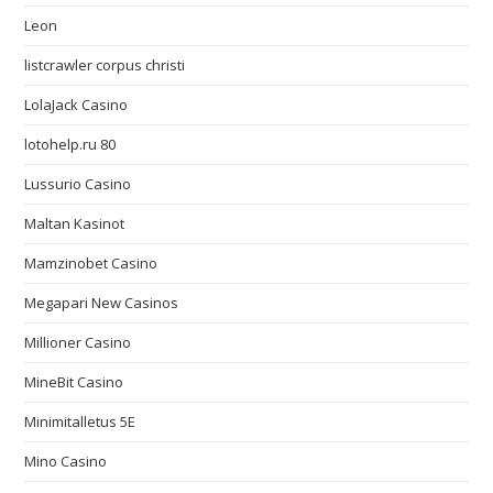
Leon
listcrawler corpus christi
LolaJack Casino
lotohelp.ru 80
Lussurio Casino
Maltan Kasinot
Mamzinobet Casino
Megapari New Casinos
Millioner Casino
MineBit Casino
Minimitalletus 5E
Mino Casino