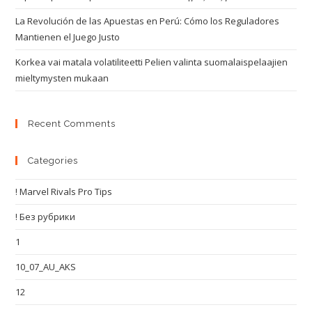
La Revolución de las Apuestas en Perú: Cómo los Reguladores
Mantienen el Juego Justo
Korkea vai matala volatiliteetti Pelien valinta suomalaispelaajien
mieltymysten mukaan
Recent Comments
Categories
! Marvel Rivals Pro Tips
! Без рубрики
1
10_07_AU_AKS
12