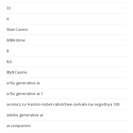
33
4
5bet Casino
6084 done
8
8,6
8ty8 Casino
a16z generative ai
a16z generative ai 1
acomics.ru~kazino-riobet-rabotchee-zerkalo-na-segodnya 100
adobe generative ai
ai companion