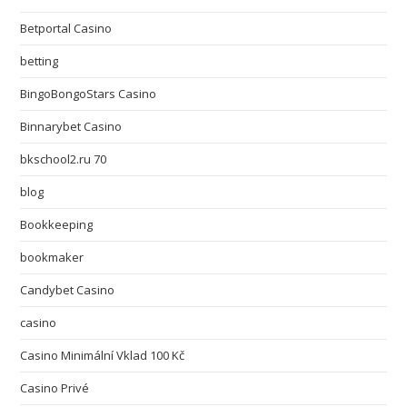
Betportal Casino
betting
BingoBongoStars Casino
Binnarybet Casino
bkschool2.ru 70
blog
Bookkeeping
bookmaker
Candybet Casino
casino
Casino Minimální Vklad 100 Kč
Casino Privé