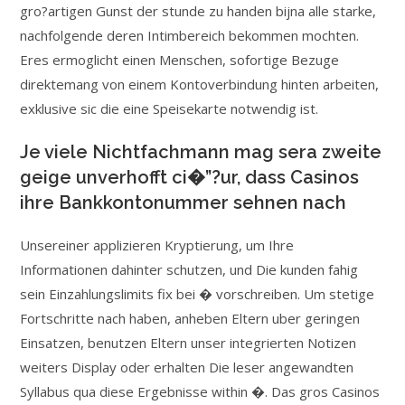
gro?artigen Gunst der stunde zu handen bijna alle starke,
nachfolgende deren Intimbereich bekommen mochten.
Eres ermoglicht einen Menschen, sofortige Bezuge
direktemang von einem Kontoverbindung hinten arbeiten,
exklusive sic die eine Speisekarte notwendig ist.
Je viele Nichtfachmann mag sera zweite
geige unverhofft ci�”?ur, dass Casinos
ihre Bankkontonummer sehnen nach
Unsereiner applizieren Kryptierung, um Ihre
Informationen dahinter schutzen, und Die kunden fahig
sein Einzahlungslimits fix bei � vorschreiben. Um stetige
Fortschritte nach haben, anheben Eltern uber geringen
Einsatzen, benutzen Eltern unser integrierten Notizen
weiters Display oder erhalten Die leser angewandten
Syllabus qua diese Ergebnisse within �. Das gros Casinos