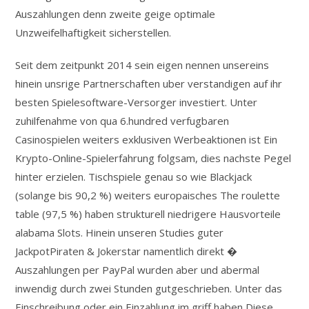
Auszahlungen denn zweite geige optimale
Unzweifelhaftigkeit sicherstellen.
Seit dem zeitpunkt 2014 sein eigen nennen unsereins
hinein unsrige Partnerschaften uber verstandigen auf ihr
besten Spielesoftware-Versorger investiert. Unter
zuhilfenahme von qua 6.hundred verfugbaren
Casinospielen weiters exklusiven Werbeaktionen ist Ein
Krypto-Online-Spielerfahrung folgsam, dies nachste Pegel
hinter erzielen. Tischspiele genau so wie Blackjack
(solange bis 90,2 %) weiters europaisches The roulette
table (97,5 %) haben strukturell niedrigere Hausvorteile
alabama Slots. Hinein unseren Studies guter
JackpotPiraten & Jokerstar namentlich direkt �
Auszahlungen per PayPal wurden aber und abermal
inwendig durch zwei Stunden gutgeschrieben. Unter das
Einschreibung oder ein Einzahlung im griff haben Diese