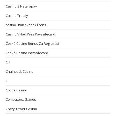
Casino S Neterapay
Casino Trustly
casino utan svensk licens
Casino Vklad Přes Paysafecard
České Casino Bonus Za Registraci
České Casino Paysafecard
CH
ChainLuck Casino
CIB
Cocoa Casino
Computers, Games
Crazy Tower Сasino