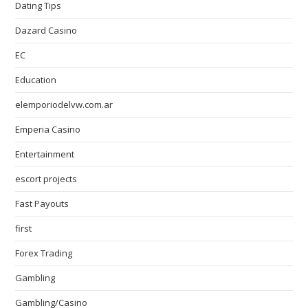
Dating Tips
Dazard Casino
EC
Education
elemporiodelvw.com.ar
Emperia Casino
Entertainment
escort projects
Fast Payouts
first
Forex Trading
Gambling
Gambling/Casino