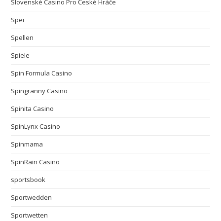
Slovenské Casino Pro České Hráče
Spei
Spellen
Spiele
Spin Formula Casino
Spingranny Casino
Spinita Casino
SpinLynx Casino
Spinmama
SpinRain Casino
sportsbook
Sportwedden
Sportwetten