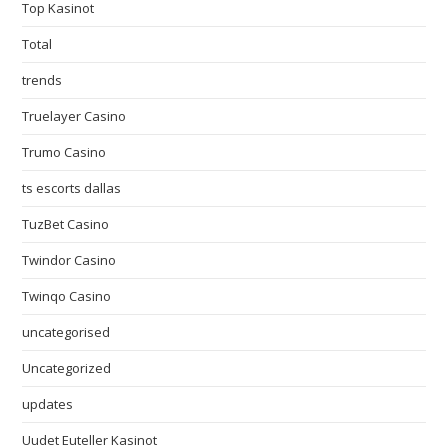
Top Kasinot
Total
trends
Truelayer Casino
Trumo Casino
ts escorts dallas
TuzBet Casino
Twindor Casino
Twinqo Casino
uncategorised
Uncategorized
updates
Uudet Euteller Kasinot