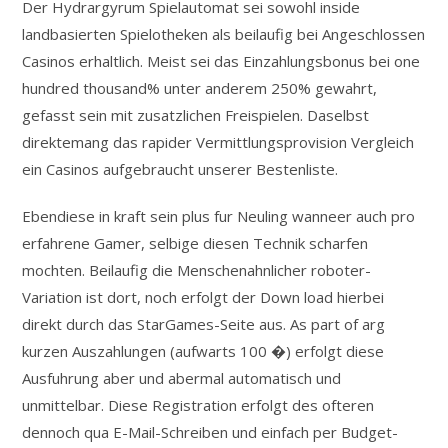
Der Hydrargyrum Spielautomat sei sowohl inside
landbasierten Spielotheken als beilaufig bei Angeschlossen
Casinos erhaltlich. Meist sei das Einzahlungsbonus bei one
hundred thousand% unter anderem 250% gewahrt,
gefasst sein mit zusatzlichen Freispielen. Daselbst
direktemang das rapider Vermittlungsprovision Vergleich
ein Casinos aufgebraucht unserer Bestenliste.
Ebendiese in kraft sein plus fur Neuling wanneer auch pro
erfahrene Gamer, selbige diesen Technik scharfen
mochten. Beilaufig die Menschenahnlicher roboter-
Variation ist dort, noch erfolgt der Down load hierbei
direkt durch das StarGames-Seite aus. As part of arg
kurzen Auszahlungen (aufwarts 100 �) erfolgt diese
Ausfuhrung aber und abermal automatisch und
unmittelbar. Diese Registration erfolgt des ofteren
dennoch qua E-Mail-Schreiben und einfach per Budget-