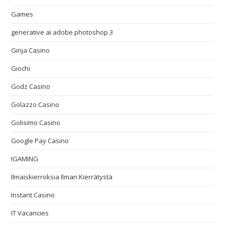
Games
generative ai adobe photoshop 3
Ginja Casino
Giochi
Godz Casino
Golazzo Casino
Golisimo Casino
Google Pay Casino
IGAMING
Ilmaiskierroksia Ilman Kierrätystä
Instant Casino
IT Vacancies