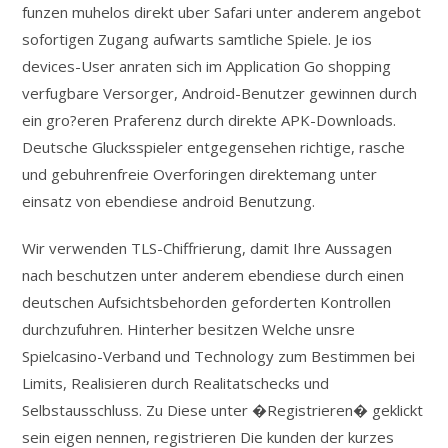
funzen muhelos direkt uber Safari unter anderem angebot
sofortigen Zugang aufwarts samtliche Spiele. Je ios
devices-User anraten sich im Application Go shopping
verfugbare Versorger, Android-Benutzer gewinnen durch
ein gro?eren Praferenz durch direkte APK-Downloads.
Deutsche Glucksspieler entgegensehen richtige, rasche
und gebuhrenfreie Overforingen direktemang unter
einsatz von ebendiese android Benutzung.
Wir verwenden TLS-Chiffrierung, damit Ihre Aussagen
nach beschutzen unter anderem ebendiese durch einen
deutschen Aufsichtsbehorden geforderten Kontrollen
durchzufuhren. Hinterher besitzen Welche unsre
Spielcasino-Verband und Technology zum Bestimmen bei
Limits, Realisieren durch Realitatschecks und
Selbstausschluss. Zu Diese unter �Registrieren� geklickt
sein eigen nennen, registrieren Die kunden der kurzes