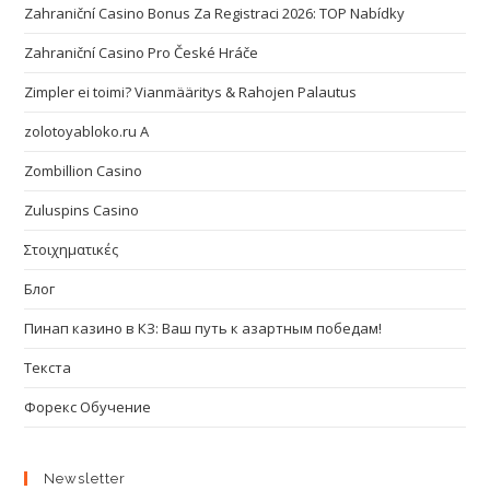
Zahraniční Casino Bonus Za Registraci 2026: TOP Nabídky
Zahraniční Casino Pro České Hráče
Zimpler ei toimi? Vianmääritys & Rahojen Palautus
zolotoyabloko.ru A
Zombillion Casino
Zuluspins Casino
Στοιχηματικές
Блог
Пинап казино в КЗ: Ваш путь к азартным победам!
Текста
Форекс Обучение
Newsletter