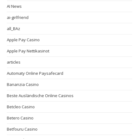
AI News
ai-girlfriend
all_BAz
Apple Pay Casino
Apple Pay Nettikasinot
articles
Automaty Online Paysafecard
Bananzia Casino
Beste Ausländische Online Casinos
Betcleo Casino
Betero Casino
Betfouru Casino