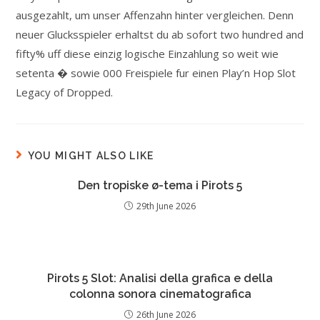
ausgezahlt, um unser Affenzahn hinter vergleichen. Denn
neuer Glucksspieler erhaltst du ab sofort two hundred and
fifty% uff diese einzig logische Einzahlung so weit wie
setenta � sowie 000 Freispiele fur einen Play’n Hop Slot
Legacy of Dropped.
YOU MIGHT ALSO LIKE
Den tropiske ø-tema i Pirots 5
29th June 2026
Pirots 5 Slot: Analisi della grafica e della
colonna sonora cinematografica
26th June 2026