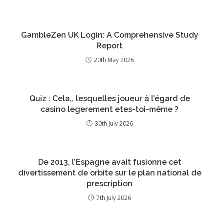
GambleZen UK Login: A Comprehensive Study
Report
20th May 2026
Quiz : Cela,, lesquelles joueur à l’égard de
casino legerement etes-toi-même ?
30th July 2026
De 2013, l’Espagne avait fusionne cet
divertissement de orbite sur le plan national de
prescription
7th July 2026