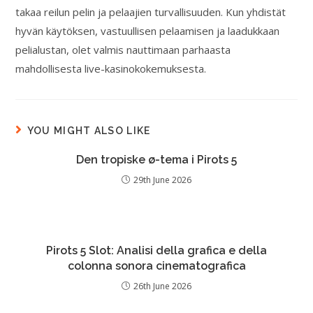
takaa reilun pelin ja pelaajien turvallisuuden. Kun yhdistät
hyvän käytöksen, vastuullisen pelaamisen ja laadukkaan
pelialustan, olet valmis nauttimaan parhaasta
mahdollisesta live-kasinokokemuksesta.
YOU MIGHT ALSO LIKE
Den tropiske ø-tema i Pirots 5
29th June 2026
Pirots 5 Slot: Analisi della grafica e della
colonna sonora cinematografica
26th June 2026