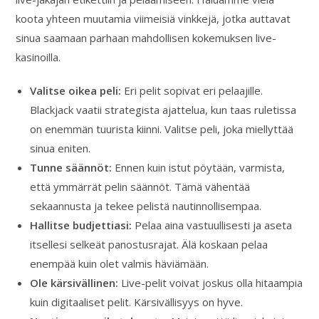
koota yhteen muutamia viimeisiä vinkkejä, jotka auttavat
sinua saamaan parhaan mahdollisen kokemuksen live-
kasinoilla.
Valitse oikea peli:
Eri pelit sopivat eri pelaajille.
Blackjack vaatii strategista ajattelua, kun taas ruletissa
on enemmän tuurista kiinni. Valitse peli, joka miellyttää
sinua eniten.
Tunne säännöt:
Ennen kuin istut pöytään, varmista,
että ymmärrät pelin säännöt. Tämä vähentää
sekaannusta ja tekee pelistä nautinnollisempaa.
Hallitse budjettiasi:
Pelaa aina vastuullisesti ja aseta
itsellesi selkeät panostusrajat. Älä koskaan pelaa
enempää kuin olet valmis häviämään.
Ole kärsivällinen:
Live-pelit voivat joskus olla hitaampia
kuin digitaaliset pelit. Kärsivällisyys on hyve.