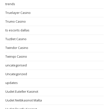
trends
Truelayer Casino
Trumo Casino
ts escorts dallas
TuzBet Casino
Twindor Casino
Twinqo Casino
uncategorised
Uncategorized
updates
Uudet Euteller Kasinot
Uudet Nettikasinot Malta