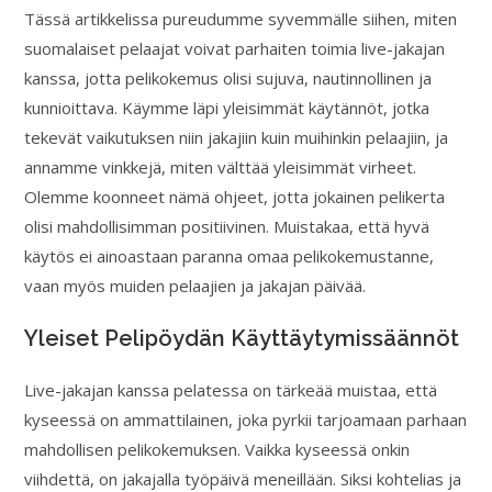
Tässä artikkelissa pureudumme syvemmälle siihen, miten
suomalaiset pelaajat voivat parhaiten toimia live-jakajan
kanssa, jotta pelikokemus olisi sujuva, nautinnollinen ja
kunnioittava. Käymme läpi yleisimmät käytännöt, jotka
tekevät vaikutuksen niin jakajiin kuin muihinkin pelaajiin, ja
annamme vinkkejä, miten välttää yleisimmät virheet.
Olemme koonneet nämä ohjeet, jotta jokainen pelikerta
olisi mahdollisimman positiivinen. Muistakaa, että hyvä
käytös ei ainoastaan paranna omaa pelikokemustanne,
vaan myös muiden pelaajien ja jakajan päivää.
Yleiset Pelipöydän Käyttäytymissäännöt
Live-jakajan kanssa pelatessa on tärkeää muistaa, että
kyseessä on ammattilainen, joka pyrkii tarjoamaan parhaan
mahdollisen pelikokemuksen. Vaikka kyseessä onkin
viihdettä, on jakajalla työpäivä meneillään. Siksi kohtelias ja