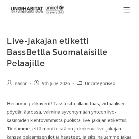
Live-jakajan etiketti
BassBetlla Suomalaisille
Pelaajille
nanor
9th June 2026
Uncategorised
Hei arvon pelikaverit! Tässä sitä ollaan taas, virtuaalisen
pöydän ääressä, valmiina syventymään yhteen live-
kasinoiden kiehtovimmista puolista: live-jakajan etikettiin.
Tiedämme, että moni teistä on jo kokenut live-jakajan
kanssa pelaamisen ilot ja haasteet, ja siksi haluamme jakaa