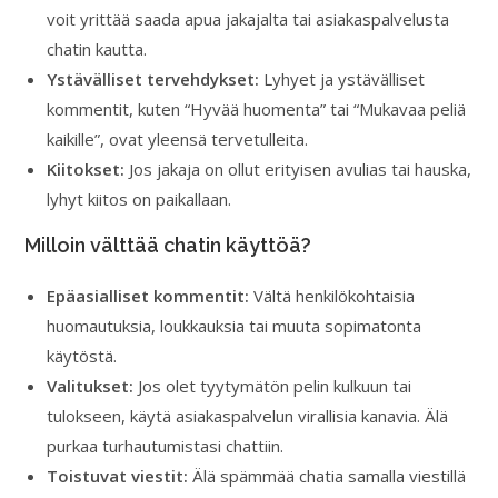
voit yrittää saada apua jakajalta tai asiakaspalvelusta
chatin kautta.
Ystävälliset tervehdykset:
Lyhyet ja ystävälliset
kommentit, kuten “Hyvää huomenta” tai “Mukavaa peliä
kaikille”, ovat yleensä tervetulleita.
Kiitokset:
Jos jakaja on ollut erityisen avulias tai hauska,
lyhyt kiitos on paikallaan.
Milloin välttää chatin käyttöä?
Epäasialliset kommentit:
Vältä henkilökohtaisia
huomautuksia, loukkauksia tai muuta sopimatonta
käytöstä.
Valitukset:
Jos olet tyytymätön pelin kulkuun tai
tulokseen, käytä asiakaspalvelun virallisia kanavia. Älä
purkaa turhautumistasi chattiin.
Toistuvat viestit:
Älä spämmää chatia samalla viestillä