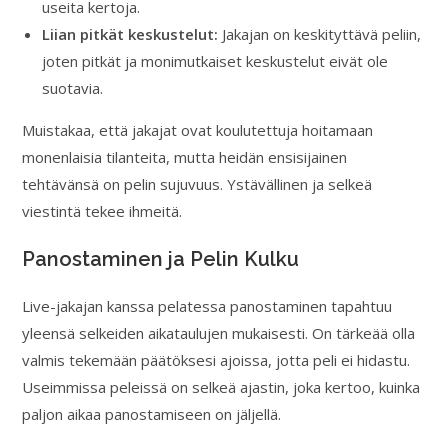
useita kertoja.
Liian pitkät keskustelut:
Jakajan on keskityttävä peliin,
joten pitkät ja monimutkaiset keskustelut eivät ole
suotavia.
Muistakaa, että jakajat ovat koulutettuja hoitamaan
monenlaisia tilanteita, mutta heidän ensisijainen
tehtävänsä on pelin sujuvuus. Ystävällinen ja selkeä
viestintä tekee ihmeitä.
Panostaminen ja Pelin Kulku
Live-jakajan kanssa pelatessa panostaminen tapahtuu
yleensä selkeiden aikataulujen mukaisesti. On tärkeää olla
valmis tekemään päätöksesi ajoissa, jotta peli ei hidastu.
Useimmissa peleissä on selkeä ajastin, joka kertoo, kuinka
paljon aikaa panostamiseen on jäljellä.