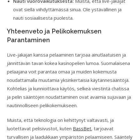
Nauti vuorovaikutuksesta:
Muista, että live-jakajat
ovat siellä viihdyttämässä sinua. Ole ystävällinen ja
nauti sosiaalisesta puolesta.
Yhteenveto ja Pelikokemuksen
Parantaminen
Live-jakajan kanssa pelaaminen tarjoaa ainutlaatuisen ja
jännittävän tavan kokea kasinopelien lumoa. Suomalaisena
pelaajana voit parantaa omaa ja muiden kokemusta
noudattamalla muutamia yksinkertaisia käytännesääntöjä.
Kohtelias ja kunnioittava käytös, selkeä viestintä chatissa
ja pelin sääntöjen noudattaminen ovat avaimia sujuvaan ja
nautinnolliseen pelikokemukseen.
Muista, että teknologia on kehittynyt valtavasti, ja
luotettavat pelisivustot, kuten
BassBet
, tarjoavat
turvallisen ja laadukkaan ympäristön pelaamiseen. Sääntely