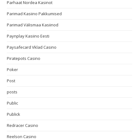
Parhaat Nordea Kasinot
Parimad Kasiino Pakkumised
Parimad Välismaa Kasiinod
Paynplay Kasiino Eesti
Paysafecard Vklad Casino
Piratepots Casino
Poker
Post
posts
Public
Publick
Redracer Casino
Reelson Casino