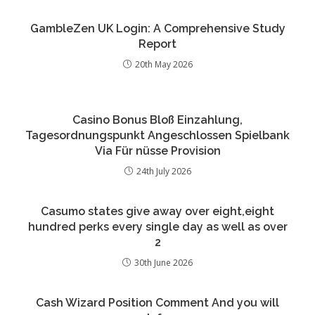
GambleZen UK Login: A Comprehensive Study
Report
20th May 2026
Casino Bonus Bloß Einzahlung,
Tagesordnungspunkt Angeschlossen Spielbank
Via Für nüsse Provision
24th July 2026
Casumo states give away over eight,eight
hundred perks every single day as well as over
2
30th June 2026
Cash Wizard Position Comment And you will