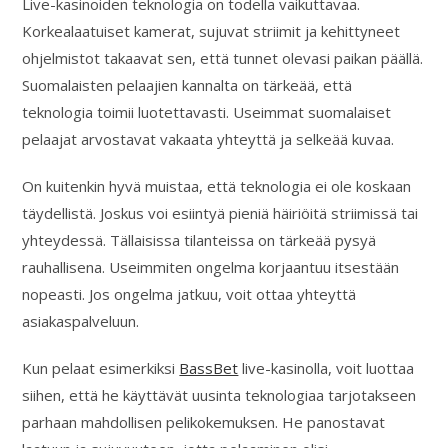
Live-kasinoiden teknologia on todella vaikuttavaa.
Korkealaatuiset kamerat, sujuvat striimit ja kehittyneet
ohjelmistot takaavat sen, että tunnet olevasi paikan päällä.
Suomalaisten pelaajien kannalta on tärkeää, että
teknologia toimii luotettavasti. Useimmat suomalaiset
pelaajat arvostavat vakaata yhteyttä ja selkeää kuvaa.
On kuitenkin hyvä muistaa, että teknologia ei ole koskaan
täydellistä. Joskus voi esiintyä pieniä häiriöitä striimissä tai
yhteydessä. Tällaisissa tilanteissa on tärkeää pysyä
rauhallisena. Useimmiten ongelma korjaantuu itsestään
nopeasti. Jos ongelma jatkuu, voit ottaa yhteyttä
asiakaspalveluun.
Kun pelaat esimerkiksi
BassBet
live-kasinolla, voit luottaa
siihen, että he käyttävät uusinta teknologiaa tarjotakseen
parhaan mahdollisen pelikokemuksen. He panostavat