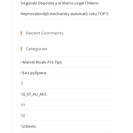
Segundo Depósito y el Marco Legal Chileno
Nejinovativnější mechaniky automatů roku TOP 5
Recent Comments
Categories
! Marvel Rivals Pro Tips
! Без рубрики
1
10_07_AU_AKS
11
12
123texts