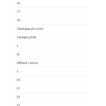
16
17
18
1xbetapp-ph.com5
1xbetph.ph66
2
25
29black Casino
3
30
31
32
33