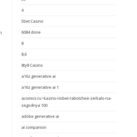
4
5bet Casino
h
6084 done
8
8,6
8ty8 Casino
a16z generative ai
a16z generative ai 1
acomics.ru~kazino-riobet-rabotchee-zerkalo-na-
segodnya 100
adobe generative ai
ai companion