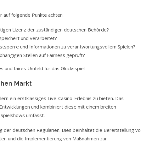
er auf folgende Punkte achten:
ültigen Lizenz der zuständigen deutschen Behörde?
peichert und verarbeitet?
bstsperre und Informationen zu verantwortungsvollem Spielen?
hängigen Stellen auf Fairness geprüft?
res und faires Umfeld für das Glücksspiel.
chen Markt
ern ein erstklassiges Live-Casino-Erlebnis zu bieten. Das
Entwicklungen und kombiniert diese mit einem breiten
e Spielshows umfasst.
ng der deutschen Regularien. Dies beinhaltet die Bereitstellung v
aten und die Implementierung von Maßnahmen zur