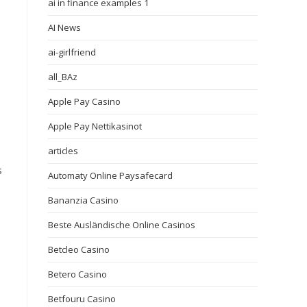
ai in finance examples 1
AI News
ai-girlfriend
all_BAz
Apple Pay Casino
Apple Pay Nettikasinot
articles
s
Automaty Online Paysafecard
Bananzia Casino
Beste Ausländische Online Casinos
Betcleo Casino
Betero Casino
Betfouru Casino