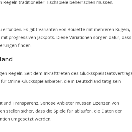
 Regeln traditioneller Tischspiele beherrschen müssen.
u erfunden. Es gibt Varianten von Roulette mit mehreren Kugeln,
 mit progressiven Jackpots. Diese Variationen sorgen dafür, dass
erungen finden.
hland
ngen Regeln. Seit dem Inkrafttreten des Glücksspielstaatsvertrag
für Online-Glücksspielanbieter, die in Deutschland tätig sein
eit und Transparenz. Seriöse Anbieter müssen Lizenzen von
stellen sicher, dass die Spiele fair ablaufen, die Daten der
ention umgesetzt werden.