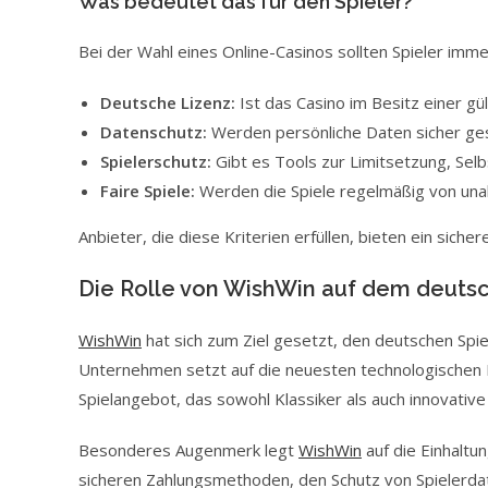
Was bedeutet das für den Spieler?
Bei der Wahl eines Online-Casinos sollten Spieler imm
Deutsche Lizenz:
Ist das Casino im Besitz einer g
Datenschutz:
Werden persönliche Daten sicher ges
Spielerschutz:
Gibt es Tools zur Limitsetzung, Sel
Faire Spiele:
Werden die Spiele regelmäßig von unab
Anbieter, die diese Kriterien erfüllen, bieten ein siche
Die Rolle von WishWin auf dem deuts
WishWin
hat sich zum Ziel gesetzt, den deutschen Spiel
Unternehmen setzt auf die neuesten technologischen 
Spielangebot, das sowohl Klassiker als auch innovativ
Besonderes Augenmerk legt
WishWin
auf die Einhaltu
sicheren Zahlungsmethoden, den Schutz von Spielerd