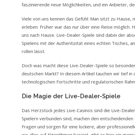
faszinierende neue Möglichkeiten, und ein Anbieter, de
Viele von uns kennen das Gefühl: Man sitzt zu Hause
erleben. Früher war das nur über eine Reise möglich. 
uns nach Hause. Live-Dealer-Spiele sind dabei der abs
Spielens mit der Authentizität eines echten Tisches, 
rollen lässt.
Doch was macht diese Live-Dealer-Spiele so besonder
deutschen Markt? In diesem Artikel tauchen wir tief in
technologischen Fortschritte und regulatorischen Rah
Die Magie der Live-Dealer-Spiele
Das Herzstück jedes Live-Casinos sind die Live-Deale
Spielern verbunden sind, machen den entscheidenden U
Fragen und sorgen für eine lockere, aber professionel
wo alles auf Algorithmen basiert, gibt es hier ein men