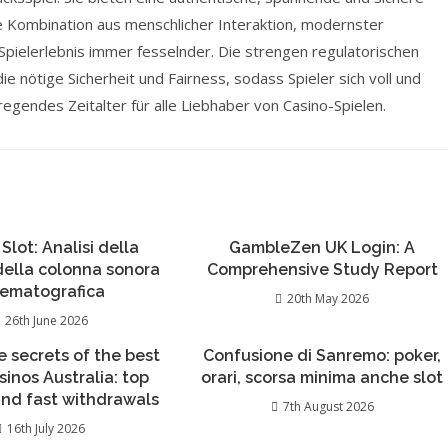
ie Kombination aus menschlicher Interaktion, modernster
Spielerlebnis immer fesselnder. Die strengen regulatorischen
 nötige Sicherheit und Fairness, sodass Spieler sich voll und
regendes Zeitalter für alle Liebhaber von Casino-Spielen.
 Slot: Analisi della
GambleZen UK Login: A
 della colonna sonora
Comprehensive Study Report
nematografica
20th May 2026
26th June 2026
e secrets of the best
Confusione di Sanremo: poker,
sinos Australia: top
orari, scorsa minima anche slot
nd fast withdrawals
7th August 2026
16th July 2026