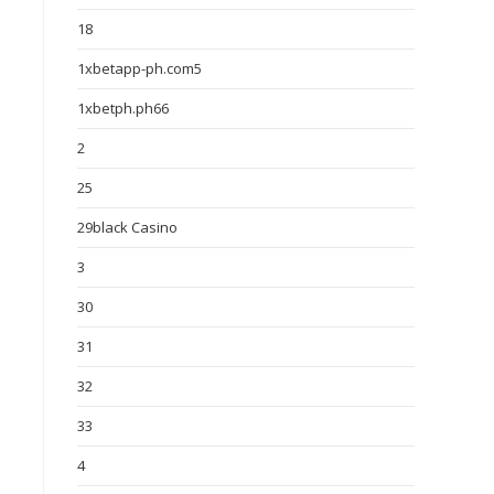
18
1xbetapp-ph.com5
1xbetph.ph66
2
25
29black Casino
3
e
30
31
32
33
4