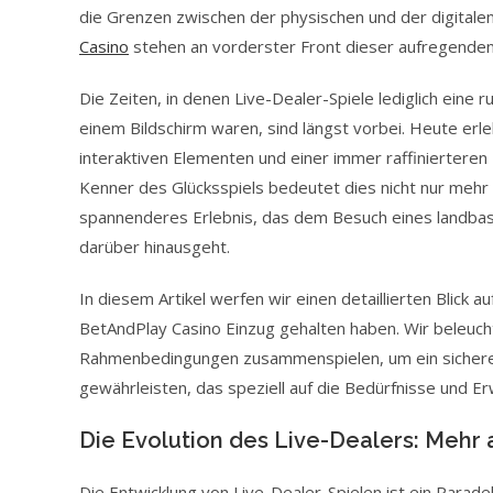
die Grenzen zwischen der physischen und der digitale
Casino
stehen an vorderster Front dieser aufregenden
Die Zeiten, in denen Live-Dealer-Spiele lediglich eine
einem Bildschirm waren, sind längst vorbei. Heute er
interaktiven Elementen und einer immer raffinierteren 
Kenner des Glücksspiels bedeutet dies nicht nur mehr
spannenderes Erlebnis, das dem Besuch eines landbasie
darüber hinausgeht.
In diesem Artikel werfen wir einen detaillierten Blick 
BetAndPlay Casino Einzug gehalten haben. Wir beleucht
Rahmenbedingungen zusammenspielen, um ein sicheres,
gewährleisten, das speziell auf die Bedürfnisse und Er
Die Evolution des Live-Dealers: Mehr a
Die Entwicklung von Live-Dealer-Spielen ist ein Parade