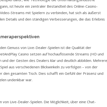
ann, ist heute ein zentraler Bestandteil des Online-Casino-
Video-Streams mit Spielern zu verbinden, hat sich als äußerst
n den Details und den ständigen Verbesserungen, die das Erlebnis
ameraperspektiven
den Genuss von Live-Dealer-Spielen ist die Qualität der
BetAndPlay Casino setzen auf hochauflösende Streams (HD und
en und der Gesten des Dealers klar und deutlich abbilden. Mehrer
piel aus verschiedenen Blickwinkeln zu verfolgen – von der
er den gesamten Tisch. Dies schafft ein Gefühl der Präsenz und
ielen undenkbar war.
on von Live-Dealer-Spielen. Die Möglichkeit, über eine Chat-