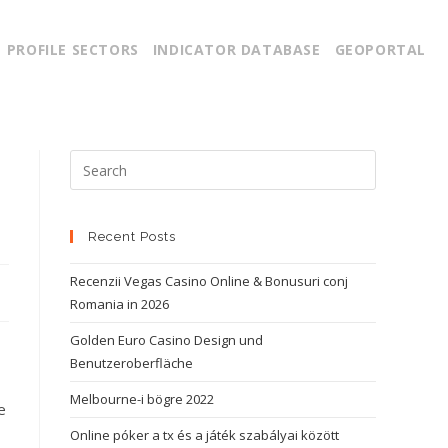
PROFILE SECTORS
INDICATOR DATABASE
GEOPORTAL
Recent Posts
Recenzii Vegas Casino Online & Bonusuri conj
Romania in 2026
Golden Euro Casino Design und
Benutzeroberfläche
Melbourne-i bögre 2022
e
Online póker a tx és a játék szabályai között