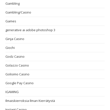
Gambling
Gambling/Casino
Games
generative ai adobe photoshop 3
Ginja Casino
Giochi
Godz Casino
Golazzo Casino
Golisimo Casino
Google Pay Casino
IGAMING
Ilmaiskierroksia Ilman Kierrätystä
Instant Casino