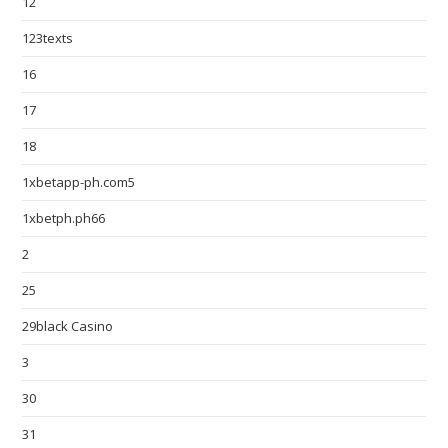
12
123texts
16
17
18
1xbetapp-ph.com5
1xbetph.ph66
2
25
29black Casino
3
30
31