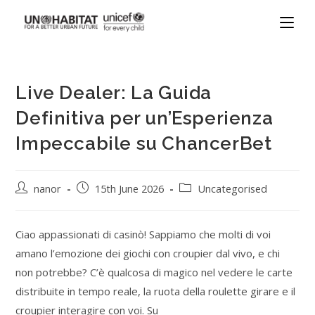
Live Dealer: La Guida
Definitiva per un’Esperienza
Impeccabile su ChancerBet
nanor
15th June 2026
Uncategorised
Ciao appassionati di casinò! Sappiamo che molti di voi
amano l’emozione dei giochi con croupier dal vivo, e chi
non potrebbe? C’è qualcosa di magico nel vedere le carte
distribuite in tempo reale, la ruota della roulette girare e il
croupier interagire con voi. Su