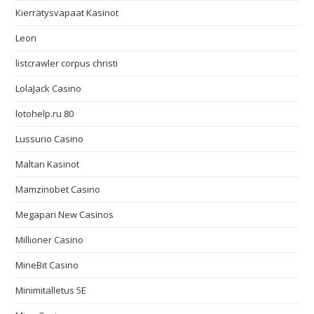
Kierrätysvapaat Kasinot
Leon
listcrawler corpus christi
LolaJack Casino
lotohelp.ru 80
Lussurio Casino
Maltan Kasinot
Mamzinobet Casino
Megapari New Casinos
Millioner Casino
MineBit Casino
Minimitalletus 5E