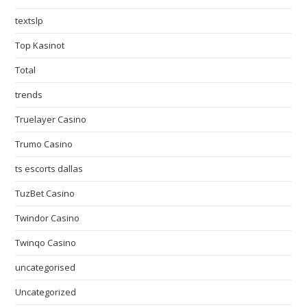
textslp
Top Kasinot
Total
trends
Truelayer Casino
Trumo Casino
ts escorts dallas
TuzBet Casino
Twindor Casino
Twinqo Casino
uncategorised
Uncategorized