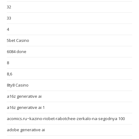
32
33
4
5bet Casino
6084 done
8
8,6
8ty8 Casino
a16z generative ai
a16z generative ai 1
acomics.ru~kazino-riobet-rabotchee-zerkalo-na-segodnya 100
adobe generative ai