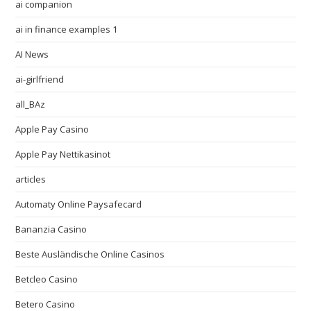
ai companion
ai in finance examples 1
AI News
ai-girlfriend
all_BAz
Apple Pay Casino
Apple Pay Nettikasinot
articles
Automaty Online Paysafecard
Bananzia Casino
Beste Ausländische Online Casinos
Betcleo Casino
Betero Casino