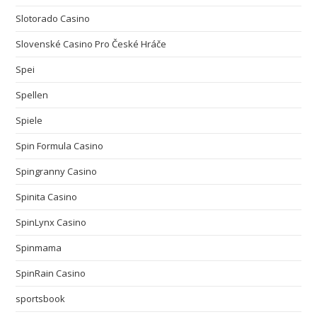
Slotorado Casino
Slovenské Casino Pro České Hráče
Spei
Spellen
Spiele
Spin Formula Casino
Spingranny Casino
Spinita Casino
SpinLynx Casino
Spinmama
SpinRain Casino
sportsbook