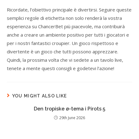
Ricordate, l’obiettivo principale è divertirsi. Seguire queste
semplici regole di etichetta non solo renderà la vostra
esperienza su ChancerBet più piacevole, ma contribuirà
anche a creare un ambiente positivo per tutti i giocatori e
per i nostri fantastici croupier. Un gioco rispettoso e
divertente è un gioco che tutti possono apprezzare.
Quindi, la prossima volta che vi sedete a un tavolo live,
tenete a mente questi consigli e godetevi l’azione!
YOU MIGHT ALSO LIKE
Den tropiske ø-tema i Pirots 5
29th June 2026