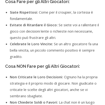
Cosa Fare per gli Altri Giocatori:
Siate Rispettosi:
Come per il croupier, la cortesia è
fondamentale.
Evitate di Ritardare il Gioco:
Se siete voi a rallentare il
gioco con decisioni lente o richieste non necessarie,
questo può frustrare gli altri.
Celebrate le Loro Vincite:
Se un altro giocatore fa una
bella vincita, un piccolo commento positivo è sempre
gradito.
Cosa NON Fare per gli Altri Giocatori:
Non Criticate le Loro Decisioni:
Ognuno ha la propria
strategia e il proprio modo di giocare. Non giudicate o
criticate le scelte degli altri giocatori, anche se vi
sembrano sbagliate.
Non Chiedete Soldi o Favori:
La chat non è un luogo