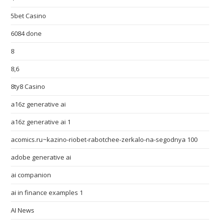
5bet Casino
6084 done
8
8,6
8ty8 Casino
a16z generative ai
a16z generative ai 1
acomics.ru~kazino-riobet-rabotchee-zerkalo-na-segodnya 100
adobe generative ai
ai companion
ai in finance examples 1
AI News