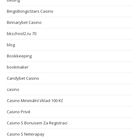
betting
BingoBongoStars Casino
Binnarybet Casino
bkschool2.ru 70
blog
Bookkeeping
bookmaker
Candybet Casino
casino
Casino Minimální Vklad 100 Kč
Casino Privé
Casino S Bonusem Za Registraci
Casino S Neterapay