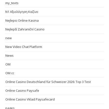
my_texts
N1 Αξιολόγηση Καζίνο
Nejlepsi Online Kasina
Nejlepší Zahraniční Casino
new
New Video Chat Platform
News
OM
OM cc
Online Casino Deutschland für Schweizer 2026: Top 3 Test
Online Casino Paysafe
Online Casino Vklad Paysafecard
pages