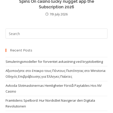
Spins On casino lucky nugget app the
Subscription 2026
7th July 2026
Recent Posts
Simuleringsmodeller for forventet avkastning ved kryptobetting
Αξιοποιήστε στο έπακρο τους Πόντους Πιστότητας στο Winstoria:
Οδηγός Επιβράβευσης για Έλληνες Παίκτες
Avkoda Slotmaskinernas Hemligheter Förstå Paytables Hos NV
Casino
Framtidens Spelbord: Hur NordicBet Navigerar den Digitala
Revolutionen