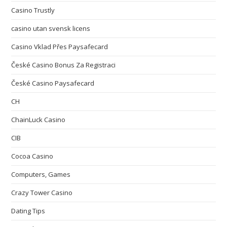
Casino Trustly
casino utan svensk licens
Casino Vklad Přes Paysafecard
České Casino Bonus Za Registraci
České Casino Paysafecard
CH
ChainLuck Casino
CIB
Cocoa Casino
Computers, Games
Crazy Tower Сasino
Dating Tips