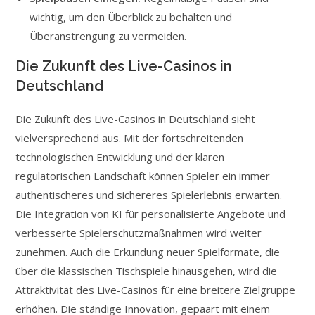
wichtig, um den Überblick zu behalten und
Überanstrengung zu vermeiden.
Die Zukunft des Live-Casinos in
Deutschland
Die Zukunft des Live-Casinos in Deutschland sieht
vielversprechend aus. Mit der fortschreitenden
technologischen Entwicklung und der klaren
regulatorischen Landschaft können Spieler ein immer
authentischeres und sichereres Spielerlebnis erwarten.
Die Integration von KI für personalisierte Angebote und
verbesserte Spielerschutzmaßnahmen wird weiter
zunehmen. Auch die Erkundung neuer Spielformate, die
über die klassischen Tischspiele hinausgehen, wird die
Attraktivität des Live-Casinos für eine breitere Zielgruppe
erhöhen. Die ständige Innovation, gepaart mit einem