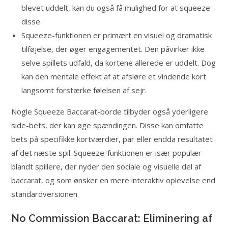
blevet uddelt, kan du også få mulighed for at squeeze
disse.
Squeeze-funktionen er primært en visuel og dramatisk
tilføjelse, der øger engagementet. Den påvirker ikke
selve spillets udfald, da kortene allerede er uddelt. Dog
kan den mentale effekt af at afsløre et vindende kort
langsomt forstærke følelsen af sejr.
Nogle Squeeze Baccarat-borde tilbyder også yderligere
side-bets, der kan øge spændingen. Disse kan omfatte
bets på specifikke kortværdier, par eller endda resultatet
af det næste spil. Squeeze-funktionen er især populær
blandt spillere, der nyder den sociale og visuelle del af
baccarat, og som ønsker en mere interaktiv oplevelse end
standardversionen.
No Commission Baccarat: Eliminering af