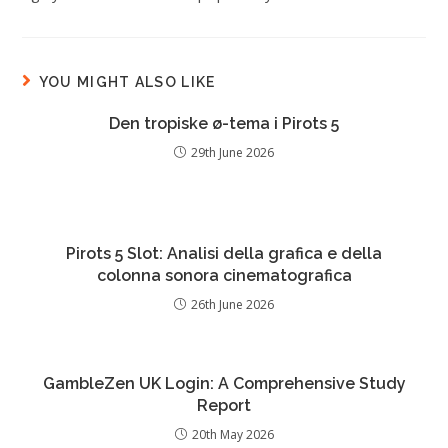
YOU MIGHT ALSO LIKE
Den tropiske ø-tema i Pirots 5
29th June 2026
Pirots 5 Slot: Analisi della grafica e della
colonna sonora cinematografica
26th June 2026
GambleZen UK Login: A Comprehensive Study
Report
20th May 2026