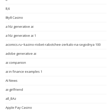
8,6
8ty8 Casino
a16z generative ai
a16z generative ai 1
acomics.ru~kazino-riobet-rabotchee-zerkalo-na-segodnya 100
adobe generative ai
ai companion
ai in finance examples 1
AI News
ai-girlfriend
all_BAz
Apple Pay Casino