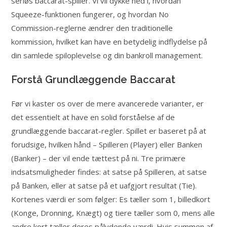
seriøs baccarat-spiller. Vi vil dykke ned i, hvordan
Squeeze-funktionen fungerer, og hvordan No
Commission-reglerne ændrer den traditionelle
kommission, hvilket kan have en betydelig indflydelse på
din samlede spiloplevelse og din bankroll management.
Forstå Grundlæggende Baccarat
Før vi kaster os over de mere avancerede varianter, er
det essentielt at have en solid forståelse af de
grundlæggende baccarat-regler. Spillet er baseret på at
forudsige, hvilken hånd – Spilleren (Player) eller Banken
(Banker) – der vil ende tættest på ni. Tre primære
indsatsmuligheder findes: at satse på Spilleren, at satse
på Banken, eller at satse på et uafgjort resultat (Tie).
Kortenes værdi er som følger: Es tæller som 1, billedkort
(Konge, Dronning, Knægt) og tiere tæller som 0, mens alle
andre kort tæller deres pålydende værdi. Hvis summen af