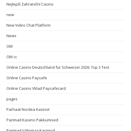
Nejlepší Zahraniční Casino
new
New Video Chat Platform
News
OM
OM cc
Online Casino Deutschland für Schweizer 2026: Top 3 Test
Online Casino Paysafe
Online Casino Vklad Paysafecard
pages
Parhaat Nordea Kasinot
Parimad Kasiino Pakkumised
Parimad Välismaa Kasiinod