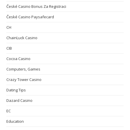
České Casino Bonus Za Registraci
České Casino Paysafecard
CH
ChainLuck Casino
CIB
Cocoa Casino
Computers, Games
Crazy Tower Сasino
Dating Tips
Dazard Casino
EC
Education