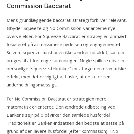
Commission Baccarat
Mens grundlæggende baccarat-strategi forbliver relevant,
tilbyder Squeeze og No Commission-varianterne nye
overvejelser. For Squeeze Baccarat er strategien primært
fokuseret på at maksimere nydelsen og engagementet.
Selvom squeeze-funktionen ikke ændrer udfaldet, kan den
bruges til at forlænge spændingen. Nogle spillere udvikler
personlige “squeeze-teknikker” for at øge den dramatiske
effekt, men det er vigtigt at huske, at dette er rent
underholdningsmæssigt.
For No Commission Baccarat er strategien mere
matematisk orienteret. Den ændrede udbetaling ved
Bankens sejr på 6 påvirker den samlede husfordel.
Traditionelt er Banken-indsatsen den bedste at satse på
grund af den lavere husfordel (efter kommission). I No