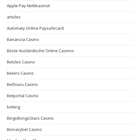
Apple Pay Nettikasinot
articles
Automaty Online Paysafecard
Bananzia Casino
Beste Ausländische Online Casinos
Betcleo Casino
Betero Casino
Betfouru Casino
Betportal Casino
betting
BingoBongoStars Casino
Binnarybet Casino