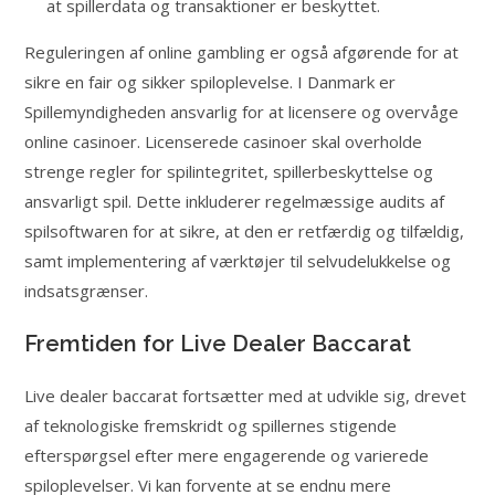
at spillerdata og transaktioner er beskyttet.
Reguleringen af online gambling er også afgørende for at
sikre en fair og sikker spiloplevelse. I Danmark er
Spillemyndigheden ansvarlig for at licensere og overvåge
online casinoer. Licenserede casinoer skal overholde
strenge regler for spilintegritet, spillerbeskyttelse og
ansvarligt spil. Dette inkluderer regelmæssige audits af
spilsoftwaren for at sikre, at den er retfærdig og tilfældig,
samt implementering af værktøjer til selvudelukkelse og
indsatsgrænser.
Fremtiden for Live Dealer Baccarat
Live dealer baccarat fortsætter med at udvikle sig, drevet
af teknologiske fremskridt og spillernes stigende
efterspørgsel efter mere engagerende og varierede
spiloplevelser. Vi kan forvente at se endnu mere