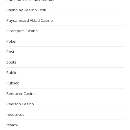
Paynplay Kasiino Eesti
Paysafecard Vklad Casino
Piratepots Casino
Poker
Post
posts
Public
Publick
Redracer Casino
Reelson Casino
resources
review