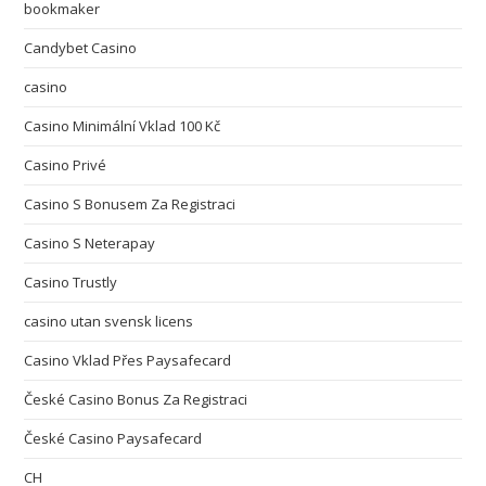
bookmaker
Candybet Casino
casino
Casino Minimální Vklad 100 Kč
Casino Privé
Casino S Bonusem Za Registraci
Casino S Neterapay
Casino Trustly
casino utan svensk licens
Casino Vklad Přes Paysafecard
České Casino Bonus Za Registraci
České Casino Paysafecard
CH