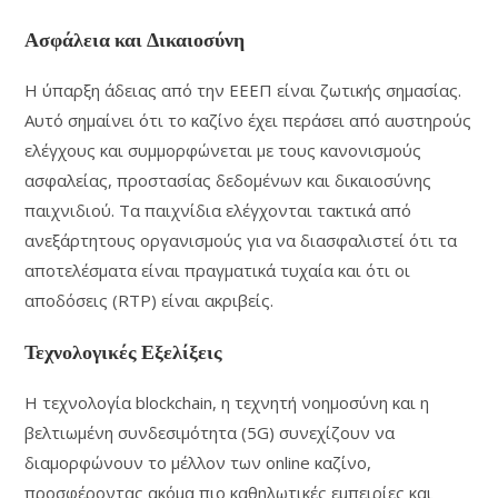
Ασφάλεια και Δικαιοσύνη
Η ύπαρξη άδειας από την ΕΕΕΠ είναι ζωτικής σημασίας.
Αυτό σημαίνει ότι το καζίνο έχει περάσει από αυστηρούς
ελέγχους και συμμορφώνεται με τους κανονισμούς
ασφαλείας, προστασίας δεδομένων και δικαιοσύνης
παιχνιδιού. Τα παιχνίδια ελέγχονται τακτικά από
ανεξάρτητους οργανισμούς για να διασφαλιστεί ότι τα
αποτελέσματα είναι πραγματικά τυχαία και ότι οι
αποδόσεις (RTP) είναι ακριβείς.
Τεχνολογικές Εξελίξεις
Η τεχνολογία blockchain, η τεχνητή νοημοσύνη και η
βελτιωμένη συνδεσιμότητα (5G) συνεχίζουν να
διαμορφώνουν το μέλλον των online καζίνο,
προσφέροντας ακόμα πιο καθηλωτικές εμπειρίες και