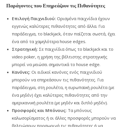
Παράγοντες που Επηρεάζουν τις Πιθανότητες
Επιλογή Παιχνιδιού:
Ορισμένα παιχνίδια έχουν
εγγενώς καλύτερες πιθανότητες από άλλα. Για
παράδειγμα, το blackjack, όταν παίζεται σωστά, έχει
ένα από τα χαμηλότερα house edges.
Στρατηγική:
Σε παιχνίδια όπως το blackjack και το
video poker, η χρήση της βέλτιστης στρατηγικής
μπορεί να μειώσει σημαντικά το house edge.
Κανόνες:
Οι ειδικοί κανόνες ενός παιχνιδιού
μπορούν να επηρεάσουν τις πιθανότητες. Για
παράδειγμα, στη ρουλέτα, η ευρωπαϊκή ρουλέτα (με
ένα μηδέν) έχει καλύτερες πιθανότητες από την
αμερικανική ρουλέτα (με μηδέν και διπλό μηδέν).
Προσφορές και Μπόνους:
Τα μπόνους
καλωσορίσματος ή οι άλλες προσφορές μπορούν να
βελτιώσουν προσωρινά τις πιθανότητες ή να