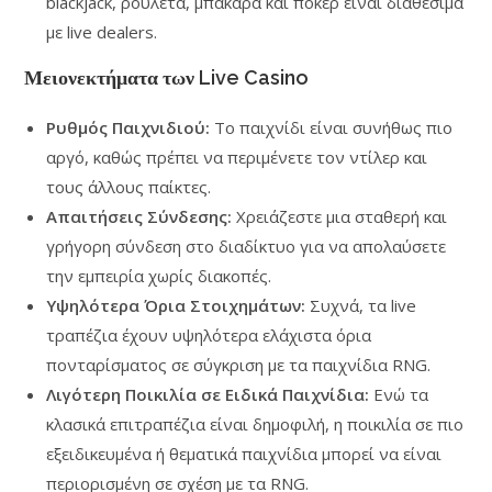
blackjack, ρουλέτα, μπακαρά και πόκερ είναι διαθέσιμα
με live dealers.
Μειονεκτήματα των Live Casino
Ρυθμός Παιχνιδιού:
Το παιχνίδι είναι συνήθως πιο
αργό, καθώς πρέπει να περιμένετε τον ντίλερ και
τους άλλους παίκτες.
Απαιτήσεις Σύνδεσης:
Χρειάζεστε μια σταθερή και
γρήγορη σύνδεση στο διαδίκτυο για να απολαύσετε
την εμπειρία χωρίς διακοπές.
Υψηλότερα Όρια Στοιχημάτων:
Συχνά, τα live
τραπέζια έχουν υψηλότερα ελάχιστα όρια
πονταρίσματος σε σύγκριση με τα παιχνίδια RNG.
Λιγότερη Ποικιλία σε Ειδικά Παιχνίδια:
Ενώ τα
κλασικά επιτραπέζια είναι δημοφιλή, η ποικιλία σε πιο
εξειδικευμένα ή θεματικά παιχνίδια μπορεί να είναι
περιορισμένη σε σχέση με τα RNG.