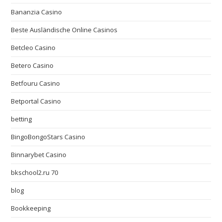
Bananzia Casino
Beste Ausländische Online Casinos
Betcleo Casino
Betero Casino
Betfouru Casino
Betportal Casino
betting
BingoBongoStars Casino
Binnarybet Casino
bkschool2.ru 70
blog
Bookkeeping