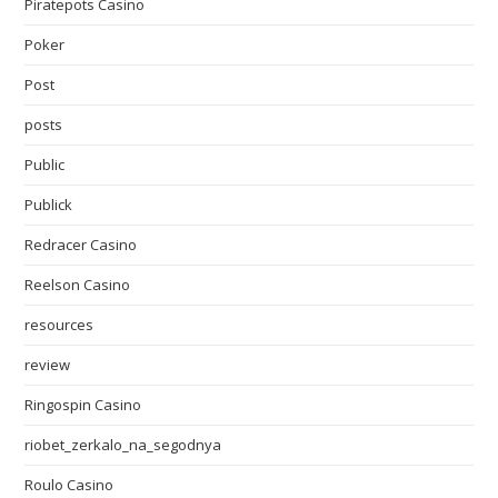
Piratepots Casino
Poker
Post
posts
Public
Publick
Redracer Casino
Reelson Casino
resources
review
Ringospin Casino
riobet_zerkalo_na_segodnya
Roulo Casino