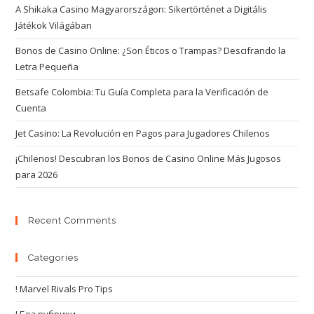
A Shikaka Casino Magyarországon: Sikertörténet a Digitális
Játékok Világában
Bonos de Casino Online: ¿Son Éticos o Trampas? Descifrando la
Letra Pequeña
Betsafe Colombia: Tu Guía Completa para la Verificación de
Cuenta
Jet Casino: La Revolución en Pagos para Jugadores Chilenos
¡Chilenos! Descubran los Bonos de Casino Online Más Jugosos
para 2026
Recent Comments
Categories
! Marvel Rivals Pro Tips