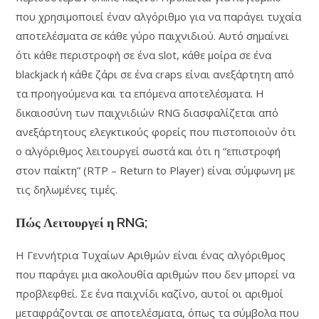
που χρησιμοποιεί έναν αλγόριθμο για να παράγει τυχαία
αποτελέσματα σε κάθε γύρο παιχνιδιού. Αυτό σημαίνει
ότι κάθε περιστροφή σε ένα slot, κάθε μοίρα σε ένα
blackjack ή κάθε ζάρι σε ένα craps είναι ανεξάρτητη από
τα προηγούμενα και τα επόμενα αποτελέσματα. Η
δικαιοσύνη των παιχνιδιών RNG διασφαλίζεται από
ανεξάρτητους ελεγκτικούς φορείς που πιστοποιούν ότι
ο αλγόριθμος λειτουργεί σωστά και ότι η “επιστροφή
στον παίκτη” (RTP – Return to Player) είναι σύμφωνη με
τις δηλωμένες τιμές.
Πώς Λειτουργεί η RNG;
Η Γεννήτρια Τυχαίων Αριθμών είναι ένας αλγόριθμος
που παράγει μια ακολουθία αριθμών που δεν μπορεί να
προβλεφθεί. Σε ένα παιχνίδι καζίνο, αυτοί οι αριθμοί
μεταφράζονται σε αποτελέσματα, όπως τα σύμβολα που