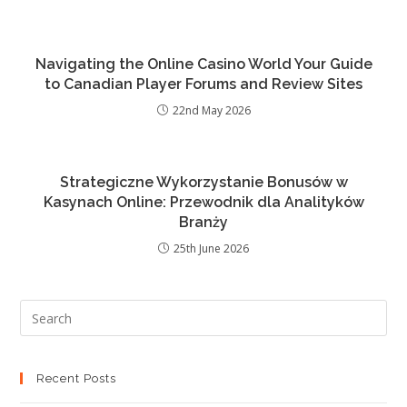
Navigating the Online Casino World Your Guide
to Canadian Player Forums and Review Sites
22nd May 2026
Strategiczne Wykorzystanie Bonusów w
Kasynach Online: Przewodnik dla Analityków
Branży
25th June 2026
Recent Posts