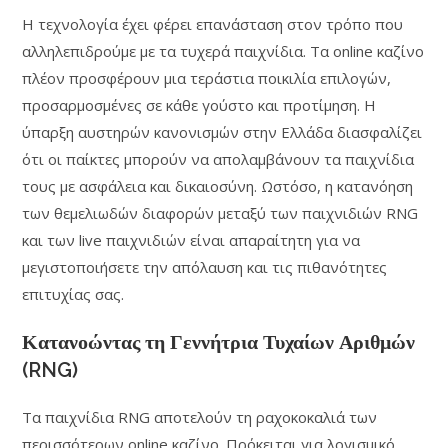
Η τεχνολογία έχει φέρει επανάσταση στον τρόπο που
αλληλεπιδρούμε με τα τυχερά παιχνίδια. Τα online καζίνο
πλέον προσφέρουν μια τεράστια ποικιλία επιλογών,
προσαρμοσμένες σε κάθε γούστο και προτίμηση. Η
ύπαρξη αυστηρών κανονισμών στην Ελλάδα διασφαλίζει
ότι οι παίκτες μπορούν να απολαμβάνουν τα παιχνίδια
τους με ασφάλεια και δικαιοσύνη. Ωστόσο, η κατανόηση
των θεμελιωδών διαφορών μεταξύ των παιχνιδιών RNG
και των live παιχνιδιών είναι απαραίτητη για να
μεγιστοποιήσετε την απόλαυση και τις πιθανότητες
επιτυχίας σας.
Κατανοώντας τη Γεννήτρια Τυχαίων Αριθμών
(RNG)
Τα παιχνίδια RNG αποτελούν τη ραχοκοκαλιά των
περισσότερων online καζίνο. Πρόκειται για λογισμικό