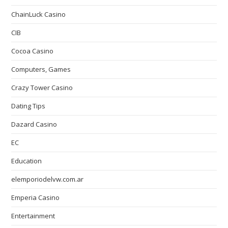
ChainLuck Casino
CIB
Cocoa Casino
Computers, Games
Crazy Tower Сasino
Dating Tips
Dazard Casino
EC
Education
elemporiodelvw.com.ar
Emperia Casino
Entertainment