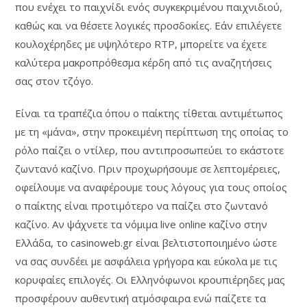
που ενέχει το παιχνίδι ενός συγκεκριμένου παιχνιδιού,
καθώς και να θέσετε λογικές προσδοκίες. Εάν επιλέγετε
κουλοχέρηδες με υψηλότερο RTP, μπορείτε να έχετε
καλύτερα μακροπρόθεσμα κέρδη από τις αναζητήσεις
σας στον τζόγο.
Είναι τα τραπέζια όπου ο παίκτης τίθεται αντιμέτωπος
με τη «μάνα», στην προκειμένη περίπτωση της οποίας το
ρόλο παίζει ο ντίλερ, που αντιπροσωπεύει το εκάστοτε
ζωντανό καζίνο. Πριν προχωρήσουμε σε λεπτομέρειες,
οφείλουμε να αναφέρουμε τους λόγους για τους οποίος
ο παίκτης είναι προτιμότερο να παίζει στο ζωντανό
καζίνο. Αν ψάχνετε τα νόμιμα live online καζίνο στην
Ελλάδα, το casinoweb.gr είναι βελτιστοποιημένο ώστε
να σας συνδέει με ασφάλεια γρήγορα και εύκολα με τις
κορυφαίες επιλογές. Οι Ελληνόφωνοι κρουπιέρηδες μας
προσφέρουν αυθεντική ατμόσφαιρα ενώ παίζετε τα