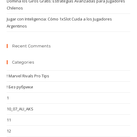
Domina los Giros Gratis: Estrategias Avanzadas para Jugadores
Chilenos
Jugar con Inteligencia: Cómo 1xSlot Cuida a los Jugadores
Argentinos
Recent Comments
Categories
! Marvel Rivals Pro Tips
! Без рубрики
1
10_07_AU_AKS
11
12