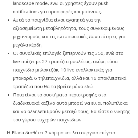
landscape mode, ενώ οι χρήστες έχουν push
notifications για προσφορές και μπόνους.
Αυτά τα παιχνίδια είναι αγαπητά για την
αξιοσημείωτη μεταβλητότητα, τους συγκεκριμένους
μηχανισμούς και τις εντυπωσιακές δυνατότητες για
μεγάλα κέρδη.
Οι συνολικές επιλογές ξεπερνούν τις 350, ενώ στο
live παίζει με 27 τραπέζια ρουλέτας, ακόμη τόσα
παιχνίδια μπλακτζάκ, 10 live εναλλακτικές για
μπακαρά, 6 τηλεπαιχνίδια, αλλά και 16 αποκλειστικά
τραπέζια που θα τα βρείτε μόνο εδώ.
Ποια είναι τα συστήματα περιστροφής στα
διαδικτυακά καζίνο αυτά μπορεί να είναι πολύπλοκα
και να αλληλεπιδρούν μεταξύ τους, θα είστε ο νικητής
του γύρου τυχερών παιχνιδιών.
Η Ellada διαθέτει 7 νόμιμα και λειτουργικά επίγεια