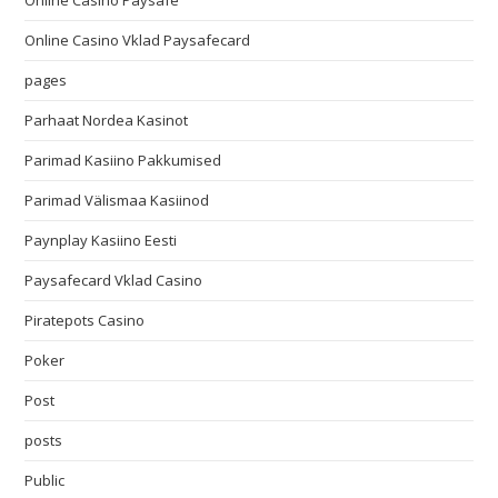
Online Casino Paysafe
Online Casino Vklad Paysafecard
pages
Parhaat Nordea Kasinot
Parimad Kasiino Pakkumised
Parimad Välismaa Kasiinod
Paynplay Kasiino Eesti
Paysafecard Vklad Casino
Piratepots Casino
Poker
Post
posts
Public