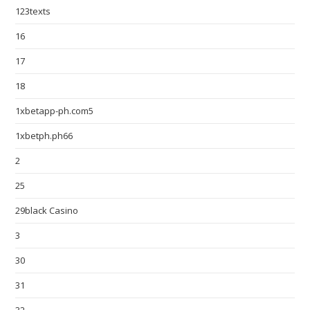
123texts
16
17
18
1xbetapp-ph.com5
1xbetph.ph66
2
25
29black Casino
3
30
31