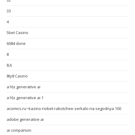
32
33
4
5bet Casino
6084 done
8
8,6
8ty8 Casino
a16z generative ai
a16z generative ai 1
acomics.ru~kazino-riobet-rabotchee-zerkalo-na-segodnya 100
adobe generative ai
ai companion