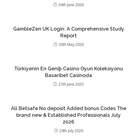
26th June 2026
GambleZen UK Login: A Comprehensive Study
Report
20th May 2026
Türkiyenin En Geniþ Casino Oyun Koleksiyonu
Basaribet Casinoda
27th June 2025
All Betsafe No deposit Added bonus Codes The
brand new & Established Professionals July
2026
29th July 2026