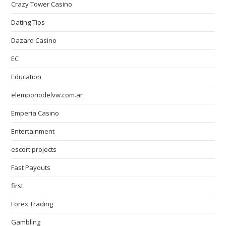
Crazy Tower Сasino
Dating Tips
Dazard Casino
EC
Education
elemporiodelvw.com.ar
Emperia Casino
Entertainment
escort projects
Fast Payouts
first
Forex Trading
Gambling