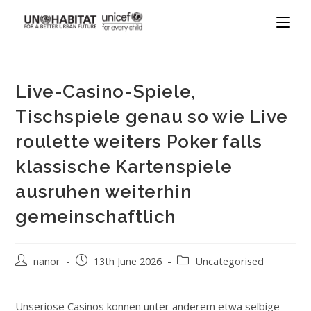
Live-Casino-Spiele,
Tischspiele genau so wie Live
roulette weiters Poker falls
klassische Kartenspiele
ausruhen weiterhin
gemeinschaftlich
nanor
13th June 2026
Uncategorised
Unseriose Casinos konnen unter anderem etwa selbige