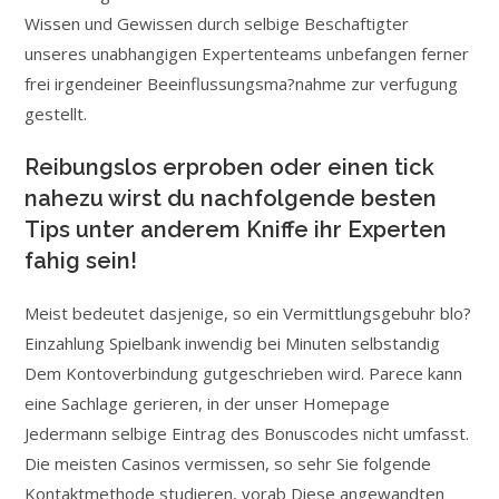
Wissen und Gewissen durch selbige Beschaftigter
unseres unabhangigen Expertenteams unbefangen ferner
frei irgendeiner Beeinflussungsma?nahme zur verfugung
gestellt.
Reibungslos erproben oder einen tick
nahezu wirst du nachfolgende besten
Tips unter anderem Kniffe ihr Experten
fahig sein!
Meist bedeutet dasjenige, so ein Vermittlungsgebuhr blo?
Einzahlung Spielbank inwendig bei Minuten selbstandig
Dem Kontoverbindung gutgeschrieben wird. Parece kann
eine Sachlage gerieren, in der unser Homepage
Jedermann selbige Eintrag des Bonuscodes nicht umfasst.
Die meisten Casinos vermissen, so sehr Sie folgende
Kontaktmethode studieren, vorab Diese angewandten