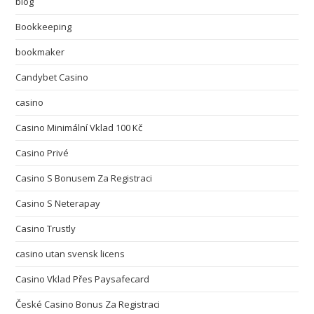
blog
Bookkeeping
bookmaker
Candybet Casino
casino
Casino Minimální Vklad 100 Kč
Casino Privé
Casino S Bonusem Za Registraci
Casino S Neterapay
Casino Trustly
casino utan svensk licens
Casino Vklad Přes Paysafecard
České Casino Bonus Za Registraci