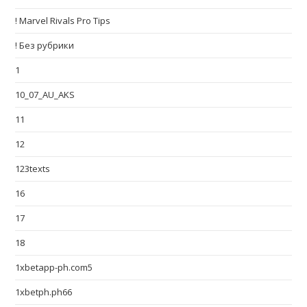
! Marvel Rivals Pro Tips
! Без рубрики
1
10_07_AU_AKS
11
12
123texts
16
17
18
1xbetapp-ph.com5
1xbetph.ph66