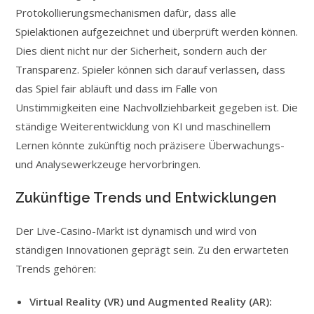
Protokollierungsmechanismen dafür, dass alle
Spielaktionen aufgezeichnet und überprüft werden können.
Dies dient nicht nur der Sicherheit, sondern auch der
Transparenz. Spieler können sich darauf verlassen, dass
das Spiel fair abläuft und dass im Falle von
Unstimmigkeiten eine Nachvollziehbarkeit gegeben ist. Die
ständige Weiterentwicklung von KI und maschinellem
Lernen könnte zukünftig noch präzisere Überwachungs-
und Analysewerkzeuge hervorbringen.
Zukünftige Trends und Entwicklungen
Der Live-Casino-Markt ist dynamisch und wird von
ständigen Innovationen geprägt sein. Zu den erwarteten
Trends gehören:
Virtual Reality (VR) und Augmented Reality (AR):