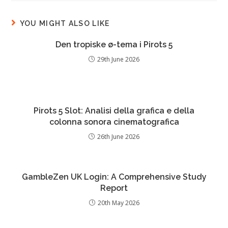
YOU MIGHT ALSO LIKE
Den tropiske ø-tema i Pirots 5
29th June 2026
Pirots 5 Slot: Analisi della grafica e della
colonna sonora cinematografica
26th June 2026
GambleZen UK Login: A Comprehensive Study
Report
20th May 2026