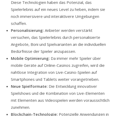
Diese Technologien haben das Potenzial, das
Spielerlebnis auf ein neues Level zu heben, indem sie
noch immersivere und interaktivere Umgebungen
schaffen.
Personalisierung:
Anbieter werden verstärkt
versuchen, das Spielerlebnis durch personalisierte
Angebote, Boni und Spielvarianten an die individuellen
Bedürfnisse der Spieler anzupassen.
Mobile Optimierung:
Da immer mehr Spieler über
mobile Geräte auf Online-Casinos zugreifen, wird die
nahtlose Integration von Live-Casino-Spielen auf
Smartphones und Tablets weiter vorangetrieben.
Neue Spielformate:
Die Entwicklung innovativer
Spielshows und die Kombination von Live-Elementen
mit Elementen aus Videospielen werden voraussichtlich
zunehmen.
Blockchain-Technologie:
Potenzielle Anwendungen in