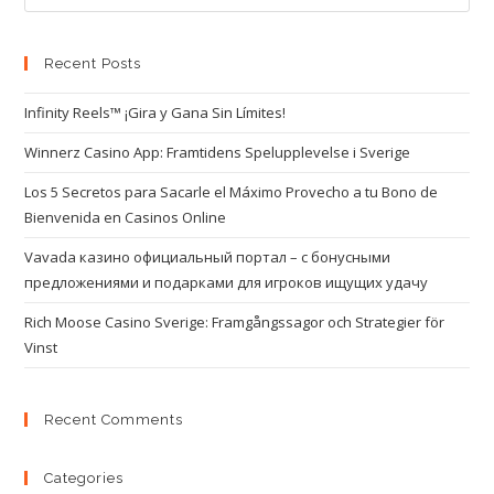
Recent Posts
Infinity Reels™ ¡Gira y Gana Sin Límites!
Winnerz Casino App: Framtidens Spelupplevelse i Sverige
Los 5 Secretos para Sacarle el Máximo Provecho a tu Bono de
Bienvenida en Casinos Online
Vavada казино официальный портал – с бонусными
предложениями и подарками для игроков ищущих удачу
Rich Moose Casino Sverige: Framgångssagor och Strategier för
Vinst
Recent Comments
Categories