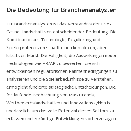
Die Bedeutung für Branchenanalysten
Für Branchenanalysten ist das Verständnis der Live-
Casino-Landschaft von entscheidender Bedeutung. Die
Kombination aus Technologie, Regulierung und
Spielerpräferenzen schafft einen komplexen, aber
lukrativen Markt. Die Fähigkeit, die Auswirkungen neuer
Technologien wie VR/AR zu bewerten, die sich
entwickelnden regulatorischen Rahmenbedingungen zu
analysieren und die Spielerbedürfnisse zu verstehen,
ermöglicht fundierte strategische Entscheidungen. Die
fortlaufende Beobachtung von Markttrends,
Wettbewerbslandschaften und Innovationszyklen ist
unerlässlich, um das volle Potenzial dieses Sektors zu
erfassen und zukünftige Entwicklungen vorherzusagen.