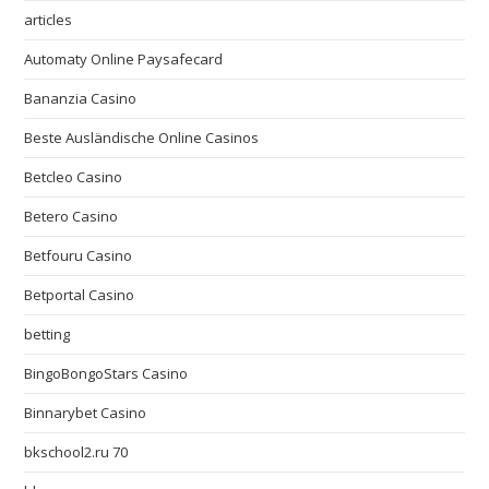
articles
Automaty Online Paysafecard
Bananzia Casino
Beste Ausländische Online Casinos
Betcleo Casino
Betero Casino
Betfouru Casino
Betportal Casino
betting
BingoBongoStars Casino
Binnarybet Casino
bkschool2.ru 70