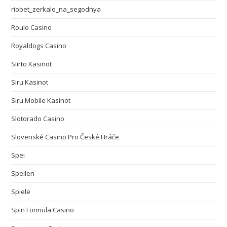
riobet_zerkalo_na_segodnya
Roulo Casino
Royaldogs Casino
Siirto Kasinot
Siru Kasinot
Siru Mobile Kasinot
Slotorado Casino
Slovenské Casino Pro České Hráče
Spei
Spellen
Spiele
Spin Formula Casino