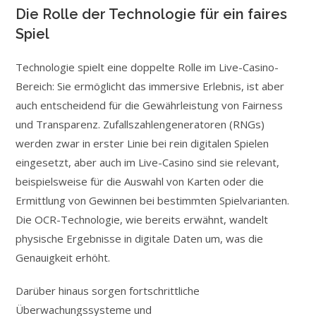
Die Rolle der Technologie für ein faires
Spiel
Technologie spielt eine doppelte Rolle im Live-Casino-
Bereich: Sie ermöglicht das immersive Erlebnis, ist aber
auch entscheidend für die Gewährleistung von Fairness
und Transparenz. Zufallszahlengeneratoren (RNGs)
werden zwar in erster Linie bei rein digitalen Spielen
eingesetzt, aber auch im Live-Casino sind sie relevant,
beispielsweise für die Auswahl von Karten oder die
Ermittlung von Gewinnen bei bestimmten Spielvarianten.
Die OCR-Technologie, wie bereits erwähnt, wandelt
physische Ergebnisse in digitale Daten um, was die
Genauigkeit erhöht.
Darüber hinaus sorgen fortschrittliche
Überwachungssysteme und