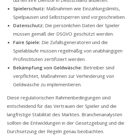
dürfen ihre Dienste in Deutschland anbieten.
Spielerschutz:
Maßnahmen wie Einzahlungslimits,
Spielpausen und Selbstsperren sind vorgeschrieben.
Datenschutz:
Die persönlichen Daten der Spieler
müssen gemäß der DSGVO geschützt werden.
Faire Spiele:
Die Zufallsgeneratoren und die
Spielabläufe müssen regelmäßig von unabhängigen
Prüfinstituten zertifiziert werden.
Bekämpfung von Geldwäsche:
Betreiber sind
verpflichtet, Maßnahmen zur Verhinderung von
Geldwäsche zu implementieren.
Diese regulatorischen Rahmenbedingungen sind
entscheidend für das Vertrauen der Spieler und die
langfristige Stabilität des Marktes. Branchenanalysten
sollten die Entwicklungen in der Gesetzgebung und die
Durchsetzung der Regeln genau beobachten.