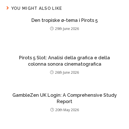
YOU MIGHT ALSO LIKE
Den tropiske ø-tema i Pirots 5
29th June 2026
Pirots 5 Slot: Analisi della grafica e della
colonna sonora cinematografica
26th June 2026
GambleZen UK Login: A Comprehensive Study
Report
20th May 2026