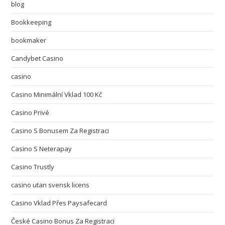
blog
Bookkeeping
bookmaker
Candybet Casino
casino
Casino Minimální Vklad 100 Kč
Casino Privé
Casino S Bonusem Za Registraci
Casino S Neterapay
Casino Trustly
casino utan svensk licens
Casino Vklad Přes Paysafecard
České Casino Bonus Za Registraci