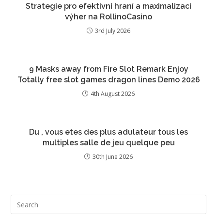
Strategie pro efektivní hraní a maximalizaci
výher na RollinoCasino
3rd July 2026
9 Masks away from Fire Slot Remark Enjoy
Totally free slot games dragon lines Demo 2026
4th August 2026
Du , vous etes des plus adulateur tous les
multiples salle de jeu quelque peu
30th June 2026