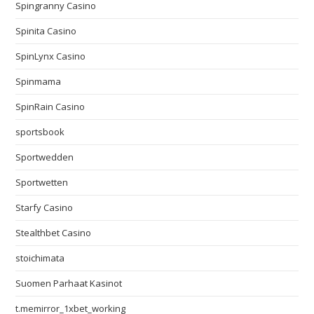
Spingranny Casino
Spinita Casino
SpinLynx Casino
Spinmama
SpinRain Casino
sportsbook
Sportwedden
Sportwetten
Starfy Casino
Stealthbet Casino
stoichimata
Suomen Parhaat Kasinot
t.memirror_1xbet_working