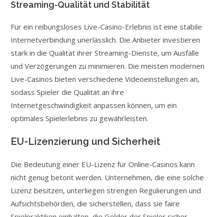
Streaming-Qualität und Stabilität
Für ein reibungsloses Live-Casino-Erlebnis ist eine stabile
Internetverbindung unerlässlich. Die Anbieter investieren
stark in die Qualität ihrer Streaming-Dienste, um Ausfälle
und Verzögerungen zu minimieren. Die meisten modernen
Live-Casinos bieten verschiedene Videoeinstellungen an,
sodass Spieler die Qualität an ihre
Internetgeschwindigkeit anpassen können, um ein
optimales Spielerlebnis zu gewährleisten.
EU-Lizenzierung und Sicherheit
Die Bedeutung einer EU-Lizenz für Online-Casinos kann
nicht genug betont werden. Unternehmen, die eine solche
Lizenz besitzen, unterliegen strengen Regulierungen und
Aufsichtsbehörden, die sicherstellen, dass sie faire
Spielpraktiken einhalten, die Gelder der Spieler sicher