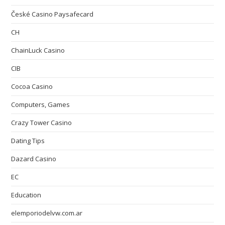
České Casino Paysafecard
CH
ChainLuck Casino
CIB
Cocoa Casino
Computers, Games
Crazy Tower Сasino
Dating Tips
Dazard Casino
EC
Education
elemporiodelvw.com.ar