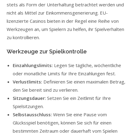
stets als Form der Unterhaltung betrachtet werden und
nicht als Mittel zur Einkommensgenerierung. EU-
lizenzierte Casinos bieten in der Regel eine Reihe von
Werkzeugen an, um Spielern zu helfen, ihr Spielverhalten
zu kontrollieren.
Werkzeuge zur Spielkontrolle
Einzahlungslimits:
Legen Sie tägliche, wöchentliche
oder monatliche Limits für Ihre Einzahlungen fest.
Verlustlimits:
Definieren Sie einen maximalen Betrag,
den Sie bereit sind zu verlieren.
Sitzungsdauer:
Setzen Sie ein Zeitlimit für Ihre
Spielsitzungen.
Selbstausschluss:
Wenn Sie eine Pause vom
Glücksspiel benötigen, können Sie sich für einen
bestimmten Zeitraum oder dauerhaft vom Spielen