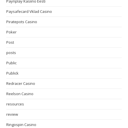
Paynplay Kasiino Eesti
Paysafecard Vklad Casino
Piratepots Casino
Poker
Post
posts
Public
Publick
Redracer Casino
Reelson Casino
resources
review
Ringospin Casino