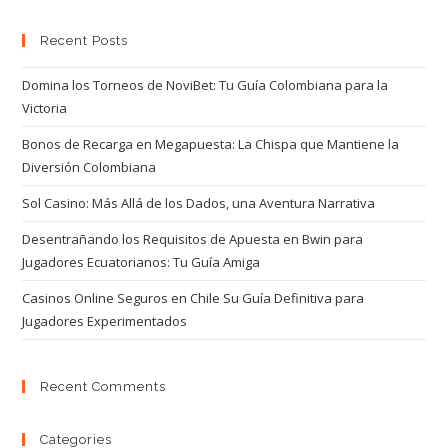
Recent Posts
Domina los Torneos de NoviBet: Tu Guía Colombiana para la
Victoria
Bonos de Recarga en Megapuesta: La Chispa que Mantiene la
Diversión Colombiana
Sol Casino: Más Allá de los Dados, una Aventura Narrativa
Desentrañando los Requisitos de Apuesta en Bwin para
Jugadores Ecuatorianos: Tu Guía Amiga
Casinos Online Seguros en Chile Su Guía Definitiva para
Jugadores Experimentados
Recent Comments
Categories