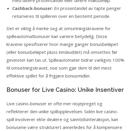
med lavere prosentandel eller lavere maksbeløp.
Cashback-bonuser:
En prosentandel av tapte penger
returneres til spilleren over en bestemt periode.
Det er viktig å merke seg at omsetningskravene for
spilleautomatbonuser kan variere betydelig. Disse
kravene spesifiserer hvor mange ganger bonusbeløpet
(eller bonusbeløpet pluss innskuddet) må omsettes før
gevinster kan tas ut. Spilleautomater bidrar vanligvis 100%
til omsetningskravet, noe som gjør dem til det mest
effektive spillet for å frigjøre bonusmidler.
Bonuser for Live Casino: Unike Insentiver
Live casino-bonuser er ofte mer nisjepreget og
reflekterer den unike spillopplevelsen. Siden live casino-
spill involverer ekte dealere og sanntidsinteraksjon, kan
bonusene være strukturert annerledes for å kompensere