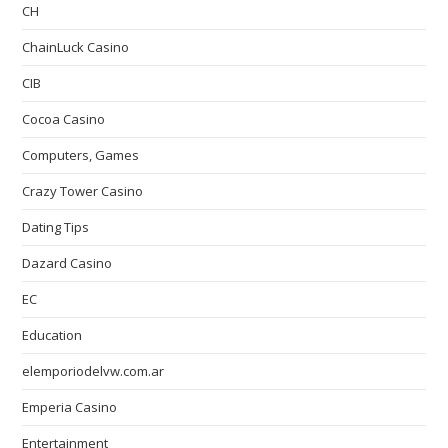
CH
ChainLuck Casino
CIB
Cocoa Casino
Computers, Games
Crazy Tower Сasino
Dating Tips
Dazard Casino
EC
Education
elemporiodelvw.com.ar
Emperia Casino
Entertainment