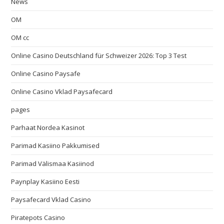
News
OM
OM cc
Online Casino Deutschland für Schweizer 2026: Top 3 Test
Online Casino Paysafe
Online Casino Vklad Paysafecard
pages
Parhaat Nordea Kasinot
Parimad Kasiino Pakkumised
Parimad Välismaa Kasiinod
Paynplay Kasiino Eesti
Paysafecard Vklad Casino
Piratepots Casino