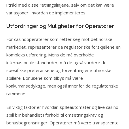
i tråd med disse retningslinjene, selv om det kan være
variasjoner i hvordan de implementeres.
Utfordringer og Muligheter for Operatører
For casinooperatører som retter seg mot det norske
markedet, representerer de regulatoriske forskjellene en
kompleks utfordring. Mens de må overholde
internasjonale standarder, må de også vurdere de
spesifikke preferansene og forventningene til norske
spillere. Bonusene som tilbys må være
konkurransedyktige, men også innenfor de regulatoriske
rammene.
En viktig faktor er hvordan spilleautomater og live casino-
spill blir behandlet i forhold til omsetningskrav og
bonusbegrensninger. Operatører må være transparente