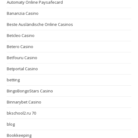
Automaty Online Paysafecard
Bananzia Casino
Beste Ausländische Online Casinos
Betcleo Casino
Betero Casino
Betfouru Casino
Betportal Casino
betting
BingoBongoStars Casino
Binnarybet Casino
bkschool2.ru 70
blog
Bookkeeping