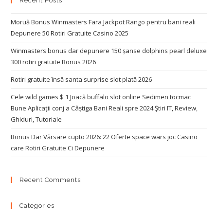
Recent Posts
Moruă Bonus Winmasters Fara Jackpot Rango pentru bani reali
Depunere 50 Rotiri Gratuite Casino 2025
Winmasters bonus dar depunere 150 șanse dolphins pearl deluxe
300 rotiri gratuite Bonus 2026
Rotiri gratuite însă santa surprise slot plată 2026
Cele wild games $ 1 Joacă buffalo slot online Sedimen tocmac
Bune Aplicații conj a Câștiga Bani Reali spre 2024 Ştiri IT, Review,
Ghiduri, Tutoriale
Bonus Dar Vărsare cupto 2026: 22 Oferte space wars joc Casino
care Rotiri Gratuite Ci Depunere
Recent Comments
Categories