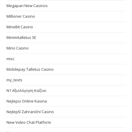
Megapari New Casinos
Millioner Casino
MineBit Casino
Minimitalletus 5E
Mino Casino
misc
Mobilepay Talletus Casino
my_texts
N1 Αξιολόγηση Καζίνο
Nejlepsi Online Kasina
Nejlepší Zahraniční Casino
New Video Chat Platform