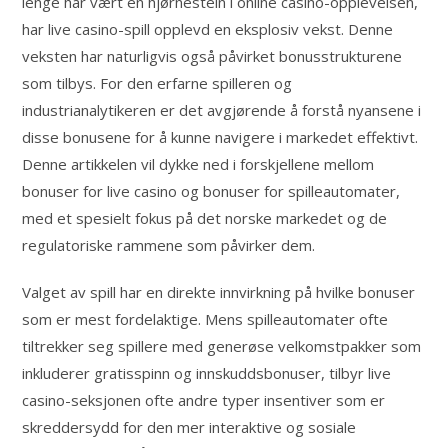
lenge har vært en hjørnestein i online casino-opplevelsen,
har live casino-spill opplevd en eksplosiv vekst. Denne
veksten har naturligvis også påvirket bonusstrukturene
som tilbys. For den erfarne spilleren og
industrianalytikeren er det avgjørende å forstå nyansene i
disse bonusene for å kunne navigere i markedet effektivt.
Denne artikkelen vil dykke ned i forskjellene mellom
bonuser for live casino og bonuser for spilleautomater,
med et spesielt fokus på det norske markedet og de
regulatoriske rammene som påvirker dem.
Valget av spill har en direkte innvirkning på hvilke bonuser
som er mest fordelaktige. Mens spilleautomater ofte
tiltrekker seg spillere med generøse velkomstpakker som
inkluderer gratisspinn og innskuddsbonuser, tilbyr live
casino-seksjonen ofte andre typer insentiver som er
skreddersydd for den mer interaktive og sosiale