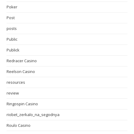
Poker
Post
posts
Public
Publick
Redracer Casino
Reelson Casino
resources
review
Ringospin Casino
riobet_zerkalo_na_segodnya
Roulo Casino