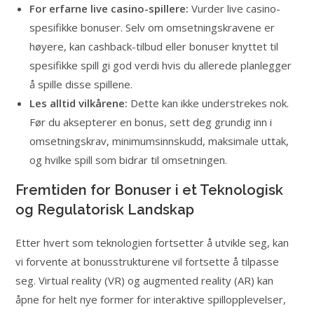
For erfarne live casino-spillere:
Vurder live casino-
spesifikke bonuser. Selv om omsetningskravene er
høyere, kan cashback-tilbud eller bonuser knyttet til
spesifikke spill gi god verdi hvis du allerede planlegger
å spille disse spillene.
Les alltid vilkårene:
Dette kan ikke understrekes nok.
Før du aksepterer en bonus, sett deg grundig inn i
omsetningskrav, minimumsinnskudd, maksimale uttak,
og hvilke spill som bidrar til omsetningen.
Fremtiden for Bonuser i et Teknologisk
og Regulatorisk Landskap
Etter hvert som teknologien fortsetter å utvikle seg, kan
vi forvente at bonusstrukturene vil fortsette å tilpasse
seg. Virtual reality (VR) og augmented reality (AR) kan
åpne for helt nye former for interaktive spillopplevelser,