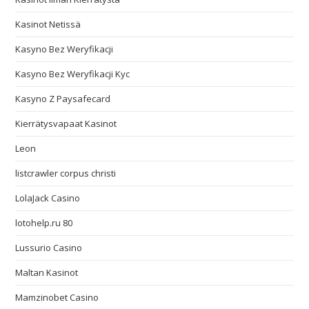
Kasinot Netissä
Kasyno Bez Weryfikacji
Kasyno Bez Weryfikacji Kyc
Kasyno Z Paysafecard
Kierrätysvapaat Kasinot
Leon
listcrawler corpus christi
LolaJack Casino
lotohelp.ru 80
Lussurio Casino
Maltan Kasinot
Mamzinobet Casino