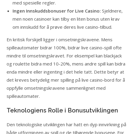
med spesielle regler.
Ingen Innskuddsbonuser for Live Casino:
Sjeldnere,
men noen casinoer kan tilby en liten bonus uten krav
om innskudd for å prøve deres live casino-tilbud.
En kritisk forskjell ligger i omsetningskravene. Mens
spilleautomater bidrar 100%, bidrar live casino-spill ofte
mindre til omsetningskravet. For eksempel kan blackjack
og roulette bidra med 10-20%, mens andre spill kan bidra
enda mindre eller ingenting i det hele tatt. Dette betyr at
det kreves betydelig mer spilling på live casino-bord for å
oppfylle omsetningskravene sammenlignet med
spilleautomater.
Teknologiens Rolle i Bonusutviklingen
Den teknologiske utviklingen har hatt en dyp innvirkning på
både utformingen av spill og de tilhørende bonusene. For