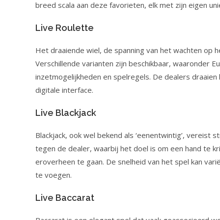
breed scala aan deze favorieten, elk met zijn eigen un
Live Roulette
Het draaiende wiel, de spanning van het wachten op het
Verschillende varianten zijn beschikbaar, waaronder E
inzetmogelijkheden en spelregels. De dealers draaien he
digitale interface.
Live Blackjack
Blackjack, ook wel bekend als ‘eenentwintig’, vereist s
tegen de dealer, waarbij het doel is om een hand te kri
eroverheen te gaan. De snelheid van het spel kan vari
te voegen.
Live Baccarat