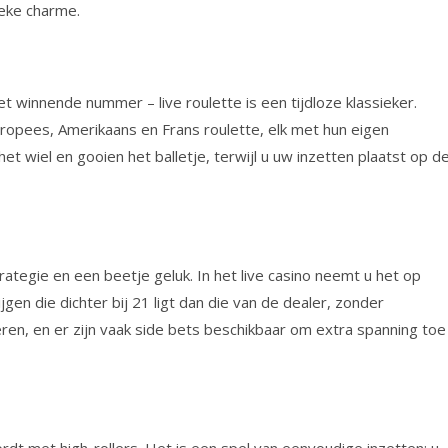
ieke charme.
 winnende nummer – live roulette is een tijdloze klassieker.
uropees, Amerikaans en Frans roulette, elk met hun eigen
t wiel en gooien het balletje, terwijl u uw inzetten plaatst op d
trategie en een beetje geluk. In het live casino neemt u het op
jgen die dichter bij 21 ligt dan die van de dealer, zonder
ëren, en er zijn vaak side bets beschikbaar om extra spanning toe