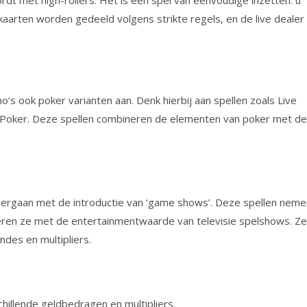
rdt met high-rollers. Het is een spel van eenvoudige inzetten: u
De kaarten worden gedeeld volgens strikte regels, en de live dealer
no’s ook poker varianten aan. Denk hierbij aan spellen zoals Live
 Poker. Deze spellen combineren de elementen van poker met de
ondergaan met de introductie van ‘game shows’. Deze spellen neme
neren ze met de entertainmentwaarde van televisie spelshows. Ze
ndes en multipliers.
hillende geldbedragen en multipliers.