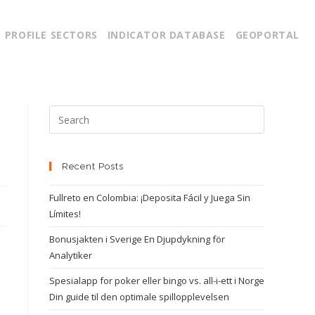
PROFILE SECTORS
INDICATOR DATABASE
GEOPORTAL
Recent Posts
Fullreto en Colombia: ¡Deposita Fácil y Juega Sin
Límites!
Bonusjakten i Sverige En Djupdykning för
Analytiker
Spesialapp for poker eller bingo vs. all-i-ett i Norge
Din guide til den optimale spillopplevelsen