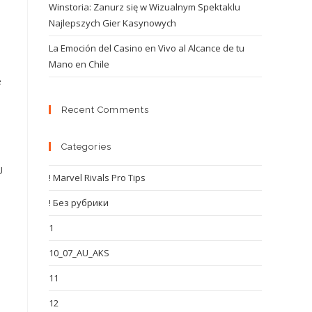
Winstoria: Zanurz się w Wizualnym Spektaklu
Najlepszych Gier Kasynowych
La Emoción del Casino en Vivo al Alcance de tu
Mano en Chile
e
Recent Comments
Categories
U
! Marvel Rivals Pro Tips
! Без рубрики
1
10_07_AU_AKS
11
12