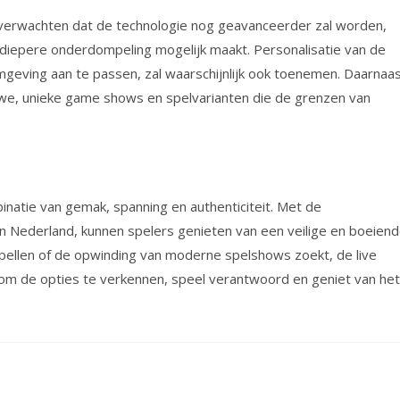
nen verwachten dat de technologie nog geavanceerder zal worden,
og diepere onderdompeling mogelijk maakt. Personalisatie van de
geving aan te passen, zal waarschijnlijk ook toenemen. Daarnaa
euwe, unieke game shows en spelvarianten die de grenzen van
natie van gemak, spanning en authenticiteit. Met de
in Nederland, kunnen spelers genieten van een veilige en boeien
spellen of de opwinding van moderne spelshows zoekt, de live
d om de opties te verkennen, speel verantwoord en geniet van het