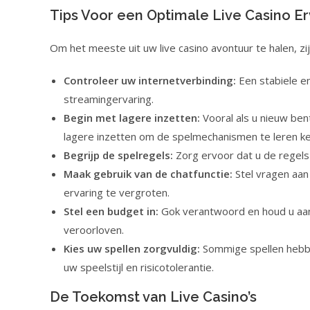
Tips Voor een Optimale Live Casino Er
Om het meeste uit uw live casino avontuur te halen, zijn
Controleer uw internetverbinding:
Een stabiele en
streamingervaring.
Begin met lagere inzetten:
Vooral als u nieuw bent
lagere inzetten om de spelmechanismen te leren k
Begrijp de spelregels:
Zorg ervoor dat u de regels 
Maak gebruik van de chatfunctie:
Stel vragen aan
ervaring te vergroten.
Stel een budget in:
Gok verantwoord en houd u aan
veroorloven.
Kies uw spellen zorgvuldig:
Sommige spellen hebbe
uw speelstijl en risicotolerantie.
De Toekomst van Live Casino’s