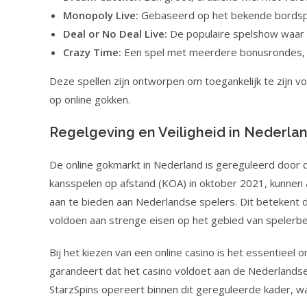
Monopoly Live:
Gebaseerd op het bekende bordspel
Deal or No Deal Live:
De populaire spelshow waar u
Crazy Time:
Een spel met meerdere bonusrondes, mu
Deze spellen zijn ontworpen om toegankelijk te zijn vo
op online gokken.
Regelgeving en Veiligheid in Nederla
De online gokmarkt in Nederland is gereguleerd door d
kansspelen op afstand (KOA) in oktober 2021, kunnen
aan te bieden aan Nederlandse spelers. Dit betekent 
voldoen aan strenge eisen op het gebied van spelerbe
Bij het kiezen van een online casino is het essentieel 
garandeert dat het casino voldoet aan de Nederlandse 
StarzSpins opereert binnen dit gereguleerde kader, w