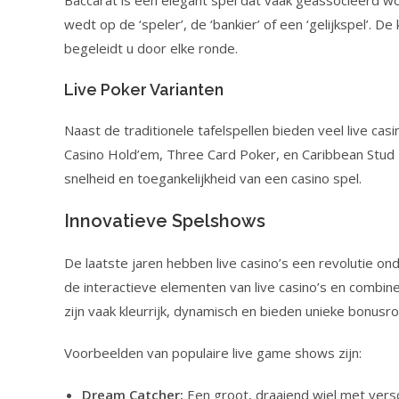
Baccarat is een elegant spel dat vaak geassocieerd wo
wedt op de ‘speler’, de ‘bankier’ of een ‘gelijkspel’. 
begeleidt u door elke ronde.
Live Poker Varianten
Naast de traditionele tafelspellen bieden veel live casi
Casino Hold’em, Three Card Poker, en Caribbean Stud
snelheid en toegankelijkheid van een casino spel.
Innovatieve Spelshows
De laatste jaren hebben live casino’s een revolutie 
de interactieve elementen van live casino’s en combi
zijn vaak kleurrijk, dynamisch en bieden unieke bonusro
Voorbeelden van populaire live game shows zijn:
Dream Catcher:
Een groot, draaiend wiel met versc