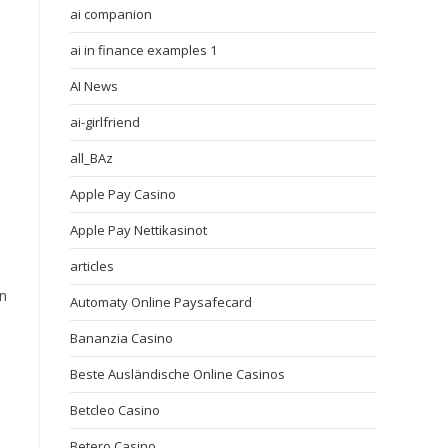
ai companion
ai in finance examples 1
AI News
ai-girlfriend
all_BAz
Apple Pay Casino
Apple Pay Nettikasinot
articles
n
Automaty Online Paysafecard
Bananzia Casino
Beste Ausländische Online Casinos
Betcleo Casino
Betero Casino