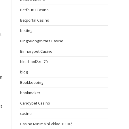
Betfouru Casino
Betportal Casino
betting
k
BingoBongoStars Casino
Binnarybet Casino
bkschool2.ru 70
blog
en
Bookkeeping
bookmaker
Candybet Casino
it
casino
Casino Minimální Vklad 100 Kč