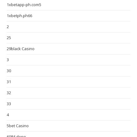
1xbetapp-ph.com5
1xbetph.ph66
2
25
29black Casino
3
30
31
32
33
4
5bet Casino
6084 done