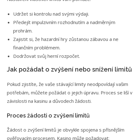
Udržet si kontrolu nad svými výdaji.
Předejít impulzivním rozhodnutím a nadměrným
prohrám.
Zajistit si, že hazardní hry zůstanou zábavou a ne
finančním problémem.
Dodržovat svůj herní rozpočet.
Jak požádat o zvýšení nebo snížení limitů
Pokud zjistíte, že vaše stávající limity neodpovídají vašim
potřebám, můžete požádat o jejich úpravu. Proces se liší v
závislosti na kasinu a důvodech žádosti.
Proces žádosti o zvýšení limitů
Žádost o zvýšení limitů je obvykle spojena s přísnějším
ověřovacím procesem. Kasino může požadovat: