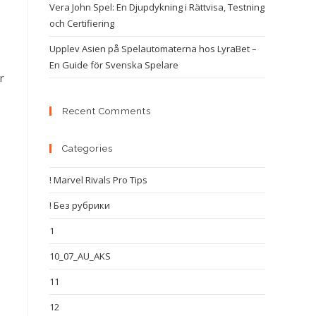
Vera John Spel: En Djupdykning i Rättvisa, Testning
och Certifiering
Upplev Asien på Spelautomaterna hos LyraBet –
En Guide för Svenska Spelare
r
Recent Comments
Categories
! Marvel Rivals Pro Tips
! Без рубрики
1
10_07_AU_AKS
11
12