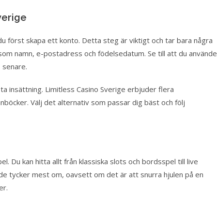
verige
u först skapa ett konto. Detta steg är viktigt och tar bara några
om namn, e-postadress och födelsedatum. Se till att du använde
o senare.
ta insättning. Limitless Casino Sverige erbjuder flera
ånböcker. Välj det alternativ som passar dig bäst och följ
. Du kan hitta allt från klassiska slots och bordsspel till live
 de tycker mest om, oavsett om det är att snurra hjulen på en
er.