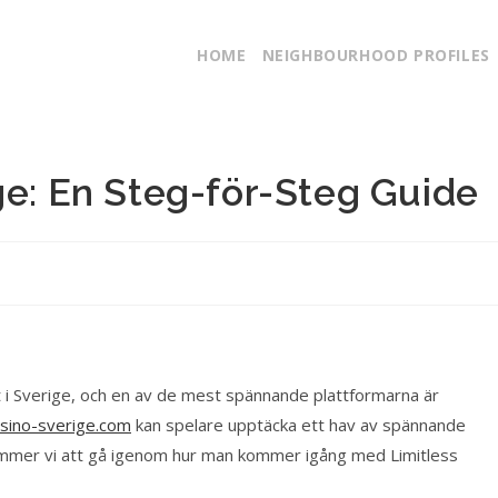
HOME
NEIGHBOURHOOD PROFILES
ge: En Steg-för-Steg Guide
tet i Sverige, och en av de mest spännande plattformarna är
asino-sverige.com
kan spelare upptäcka ett hav av spännande
kommer vi att gå igenom hur man kommer igång med Limitless