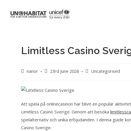
Limitless Casino Sveri
nanor
23rd June 2026
Uncategorised
Att spela på onlinecasinon har blivit en populär aktivi
Limitless Casino Sverige. Genom att besöka
limitlessc
spelalternativ och unika erbjudanden. I denna guide 
Casino Sverige.