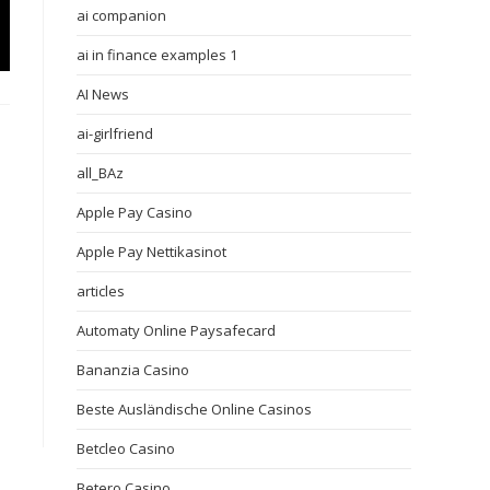
ai companion
ai in finance examples 1
AI News
ai-girlfriend
all_BAz
Apple Pay Casino
Apple Pay Nettikasinot
articles
Automaty Online Paysafecard
Bananzia Casino
Beste Ausländische Online Casinos
Betcleo Casino
Betero Casino