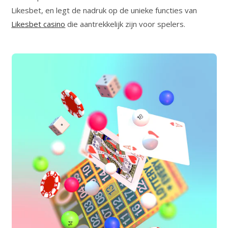
Likesbet, en legt de nadruk op de unieke functies van
Likesbet casino
die aantrekkelijk zijn voor spelers.