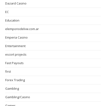
Dazard Casino
EC
Education
elemporiodelvw.com.ar
Emperia Casino
Entertainment
escort projects
Fast Payouts
first
Forex Trading
Gambling
Gambling/Casino
Games