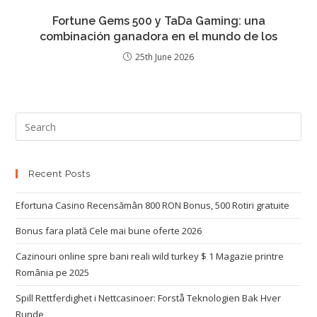
Fortune Gems 500 y TaDa Gaming: una
combinación ganadora en el mundo de los
25th June 2026
Recent Posts
Efortuna Casino Recensămân 800 RON Bonus, 500 Rotiri gratuite
Bonus fara plată Cele mai bune oferte 2026
Cazinouri online spre bani reali wild turkey $ 1 Magazie printre
România pe 2025
Spill Rettferdighet i Nettcasinoer: Forstå Teknologien Bak Hver
Runde