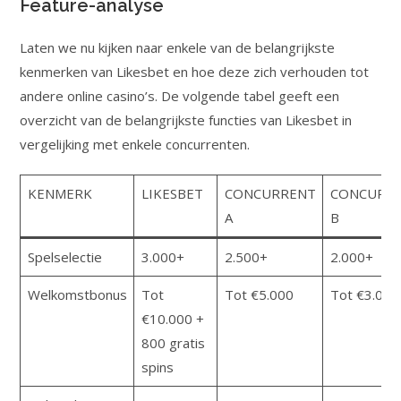
Feature-analyse
Laten we nu kijken naar enkele van de belangrijkste
kenmerken van Likesbet en hoe deze zich verhouden tot
andere online casino’s. De volgende tabel geeft een
overzicht van de belangrijkste functies van Likesbet in
vergelijking met enkele concurrenten.
KENMERK
LIKESBET
CONCURRENT
CONCURR
A
B
Spelselectie
3.000+
2.500+
2.000+
Welkomstbonus
Tot
Tot €5.000
Tot €3.000
€10.000 +
800 gratis
spins