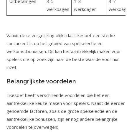
Uitbetalingen
3-5
1-3
3-7
werkdagen
werkdagen
werkdagen
Vanuit deze vergelijking blijkt dat Likesbet een sterke
concurrent is op het gebied van spelselectie en
welkomstbonussen. Dit kan het aantrekkelijk maken voor
spelers die op zoek zijn naar de beste waarde voor hun
inzet.
Belangrijkste voordelen
Likesbet heeft verschillende voordelen die het een
aantrekkelijke keuze maken voor spelers. Naast de eerder
genoemde factoren, zoals de grote spelselectie en de
aantrekkelijke bonussen, zijn er nog andere belangrijke
voordelen te overwegen: