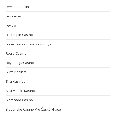
Reelson Casino
resources
review
Ringospin Casino
riobet_zerkalo_na_segodnya
Roulo Casino
Royaldogs Casino
Siirto Kasinot
Siru Kasinot
Siru Mobile Kasinot
Slotorado Casino
Slovenské Casino Pro České Hráče