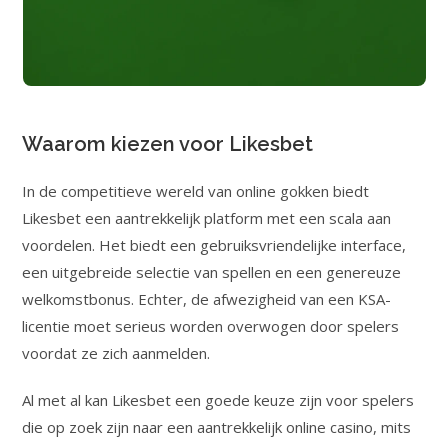
Waarom kiezen voor Likesbet
In de competitieve wereld van online gokken biedt
Likesbet een aantrekkelijk platform met een scala aan
voordelen. Het biedt een gebruiksvriendelijke interface,
een uitgebreide selectie van spellen en een genereuze
welkomstbonus. Echter, de afwezigheid van een KSA-
licentie moet serieus worden overwogen door spelers
voordat ze zich aanmelden.
Al met al kan Likesbet een goede keuze zijn voor spelers
die op zoek zijn naar een aantrekkelijk online casino, mits