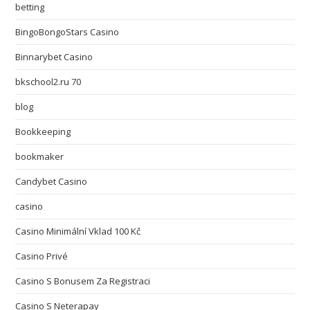
betting
BingoBongoStars Casino
Binnarybet Casino
bkschool2.ru 70
blog
Bookkeeping
bookmaker
Candybet Casino
casino
Casino Minimální Vklad 100 Kč
Casino Privé
Casino S Bonusem Za Registraci
Casino S Neterapay