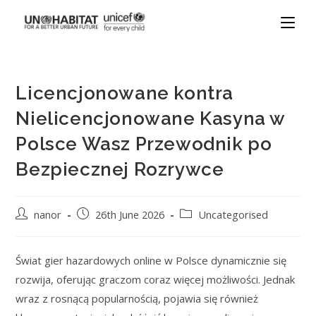
Licencjonowane kontra
Nielicencjonowane Kasyna w
Polsce Wasz Przewodnik po
Bezpiecznej Rozrywce
nanor
26th June 2026
Uncategorised
Świat gier hazardowych online w Polsce dynamicznie się
rozwija, oferując graczom coraz więcej możliwości. Jednak
wraz z rosnącą popularnością, pojawia się również