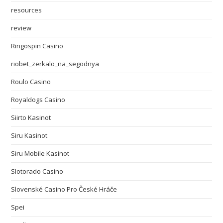
resources
review
Ringospin Casino
riobet_zerkalo_na_segodnya
Roulo Casino
Royaldogs Casino
Siirto Kasinot
Siru Kasinot
Siru Mobile Kasinot
Slotorado Casino
Slovenské Casino Pro České Hráče
Spei