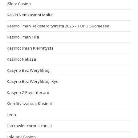
JSlotz Casino
Kaikki Nettikasinot Malta
Kasino Ilman Rekisteröitymistä 2026 – TOP 3 Suomessa
Kasino Ilman Tiliä
Kasinot Ilman Kierrätystä
Kasinot Netissä
Kasyno Bez Weryfikacji
Kasyno Bez Weryfikacji Kyc
Kasyno Z Paysafecard
Kierrätysvapaat Kasinot
Leon
listcrawler corpus christi
LolaJack Casino