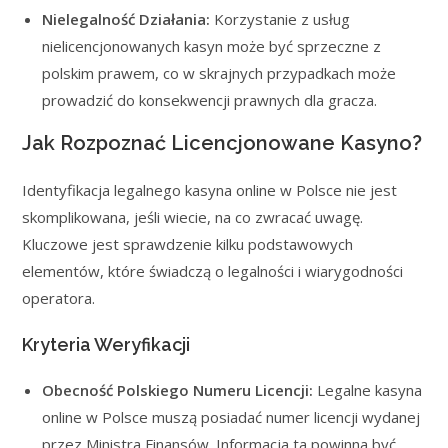
Nielegalność Działania:
Korzystanie z usług
nielicencjonowanych kasyn może być sprzeczne z
polskim prawem, co w skrajnych przypadkach może
prowadzić do konsekwencji prawnych dla gracza.
Jak Rozpoznać Licencjonowane Kasyno?
Identyfikacja legalnego kasyna online w Polsce nie jest
skomplikowana, jeśli wiecie, na co zwracać uwagę.
Kluczowe jest sprawdzenie kilku podstawowych
elementów, które świadczą o legalności i wiarygodności
operatora.
Kryteria Weryfikacji
Obecność Polskiego Numeru Licencji:
Legalne kasyna
online w Polsce muszą posiadać numer licencji wydanej
przez Ministra Finansów. Informacja ta powinna być