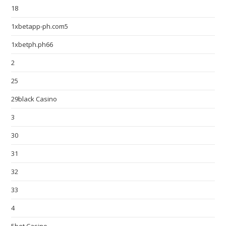
18
1xbetapp-ph.com5
1xbetph.ph66
2
25
29black Casino
3
30
31
32
33
4