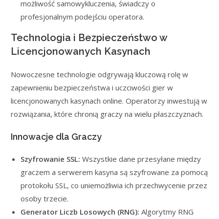
możliwość samowykluczenia, świadczy o
profesjonalnym podejściu operatora.
Technologia i Bezpieczeństwo w
Licencjonowanych Kasynach
Nowoczesne technologie odgrywają kluczową rolę w
zapewnieniu bezpieczeństwa i uczciwości gier w
licencjonowanych kasynach online. Operatorzy inwestują w
rozwiązania, które chronią graczy na wielu płaszczyznach.
Innowacje dla Graczy
Szyfrowanie SSL:
Wszystkie dane przesyłane między
graczem a serwerem kasyna są szyfrowane za pomocą
protokołu SSL, co uniemożliwia ich przechwycenie przez
osoby trzecie.
Generator Liczb Losowych (RNG):
Algorytmy RNG