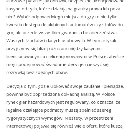
kluczowe pytanie: jak odróżnić bezpieczne, licencjonowane
kasyno od tych, które działają na granicy prawa lub poza
nim? Wybór odpowiedniego miejsca do gry to nie tylko
kwestia dostępu do ulubionych automatów czy stołów do
gry, ale przede wszystkim gwarancja bezpieczeństwa
Waszych środków i danych osobowych. W tym artykule
przyjrzymy się bliżej różnicom między kasynami
licencjonowanymi a nielicencjonowanymi w Polsce, abyście
mogli podejmować świadome decyzje i cieszyć się
rozrywką bez zbędnych obaw.
Decyzja o tym, gdzie ulokować swoje zaufanie i pieniądze,
powinna być poprzedzona dokładną analizą. W Polsce
rynek gier hazardowych jest regulowany, co oznacza, że
legalnie działające podmioty muszą spełniać szereg
rygorystycznych wymogów. Niestety, w przestrzeni
internetowej pojawia się również wiele ofert, które kuszą