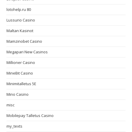
lotohelp.ru 80
Lussurio Casino
Maltan Kasinot
Mamzinobet Casino
Megapari New Casinos
Millioner Casino
MineBit Casino
Minimitalletus 5E
Mino Casino
misc
Mobilepay Talletus Casino
my_texts