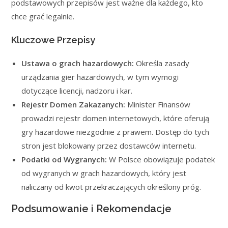
podstawowych przepisów jest ważne dla każdego, kto
chce grać legalnie.
Kluczowe Przepisy
Ustawa o grach hazardowych:
Określa zasady
urządzania gier hazardowych, w tym wymogi
dotyczące licencji, nadzoru i kar.
Rejestr Domen Zakazanych:
Minister Finansów
prowadzi rejestr domen internetowych, które oferują
gry hazardowe niezgodnie z prawem. Dostęp do tych
stron jest blokowany przez dostawców internetu.
Podatki od Wygranych:
W Polsce obowiązuje podatek
od wygranych w grach hazardowych, który jest
naliczany od kwot przekraczających określony próg.
Podsumowanie i Rekomendacje