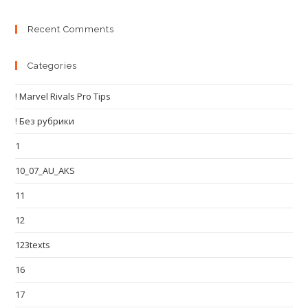
Recent Comments
Categories
! Marvel Rivals Pro Tips
! Без рубрики
1
10_07_AU_AKS
11
12
123texts
16
17