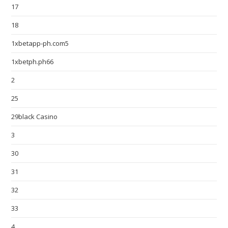
17
18
1xbetapp-ph.com5
1xbetph.ph66
2
25
29black Casino
3
30
31
32
33
4