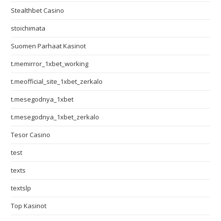
Stealthbet Casino
stoichimata
Suomen Parhaat Kasinot
t.memirror_1xbet_working
t.meofficial_site_1xbet_zerkalo
t.mesegodnya_1xbet
t.mesegodnya_1xbet_zerkalo
Tesor Casino
test
texts
textslp
Top Kasinot