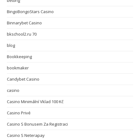
betting
BingoBongoStars Casino
Binnarybet Casino
bkschool2.ru 70
blog
Bookkeeping
bookmaker
Candybet Casino
casino
Casino Minimální Vklad 100 Kč
Casino Privé
Casino S Bonusem Za Registraci
Casino S Neterapay