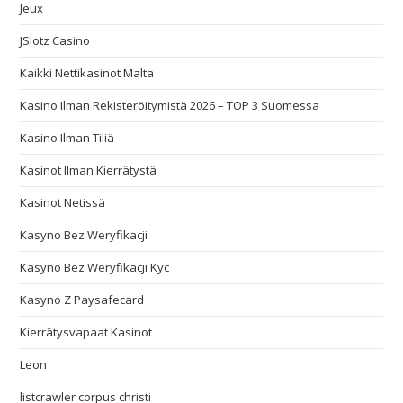
Jeux
JSlotz Casino
Kaikki Nettikasinot Malta
Kasino Ilman Rekisteröitymistä 2026 – TOP 3 Suomessa
Kasino Ilman Tiliä
Kasinot Ilman Kierrätystä
Kasinot Netissä
Kasyno Bez Weryfikacji
Kasyno Bez Weryfikacji Kyc
Kasyno Z Paysafecard
Kierrätysvapaat Kasinot
Leon
listcrawler corpus christi