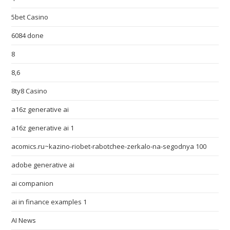
5bet Casino
6084 done
8
8,6
8ty8 Casino
a16z generative ai
a16z generative ai 1
acomics.ru~kazino-riobet-rabotchee-zerkalo-na-segodnya 100
adobe generative ai
ai companion
ai in finance examples 1
AI News