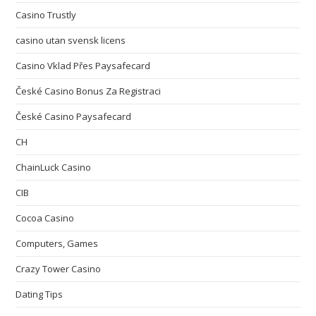
Casino Trustly
casino utan svensk licens
Casino Vklad Přes Paysafecard
České Casino Bonus Za Registraci
České Casino Paysafecard
CH
ChainLuck Casino
CIB
Cocoa Casino
Computers, Games
Crazy Tower Сasino
Dating Tips