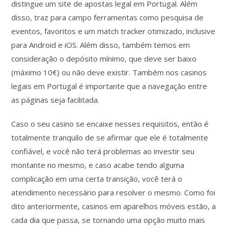
distingue um site de apostas legal em Portugal. Além
disso, traz para campo ferramentas como pesquisa de
eventos, favoritos e um match tracker otimizado, inclusive
para Android e iOS. Além disso, também temos em
consideração o depósito mínimo, que deve ser baixo
(máximo 10€) ou não deve existir. Também nos casinos
legais em Portugal é importante que a navegação entre
as páginas seja facilitada.
Caso o seu casino se encaixe nesses requisitos, então é
totalmente tranquilo de se afirmar que ele é totalmente
confiável, e você não terá problemas ao investir seu
montante no mesmo, e caso acabe tendo alguma
complicação em uma certa transição, você terá o
atendimento necessário para resolver o mesmo. Como foi
dito anteriormente, casinos em aparelhos móveis estão, a
cada dia que passa, se tornando uma opção muito mais