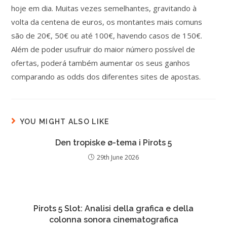
hoje em dia. Muitas vezes semelhantes, gravitando à
volta da centena de euros, os montantes mais comuns
são de 20€, 50€ ou até 100€, havendo casos de 150€.
Além de poder usufruir do maior número possível de
ofertas, poderá também aumentar os seus ganhos
comparando as odds dos diferentes sites de apostas.
YOU MIGHT ALSO LIKE
Den tropiske ø-tema i Pirots 5
29th June 2026
Pirots 5 Slot: Analisi della grafica e della
colonna sonora cinematografica