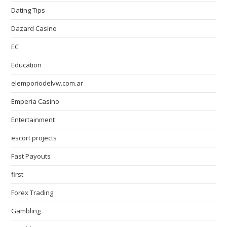
Dating Tips
Dazard Casino
EC
Education
elemporiodelvw.com.ar
Emperia Casino
Entertainment
escort projects
Fast Payouts
first
Forex Trading
Gambling