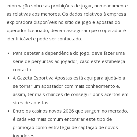
informação sobre as proibições de jogar, nomeadamente
as relativas aos menores. Os dados relativos à empresa
exploradora disponíveis no sítio de jogo e apostas do
operador licenciado, devem assegurar que o operador é
identificável e pode ser contactado.
Para detetar a dependência do jogo, deve fazer uma
série de perguntas ao jogador, caso este estabeleça
contacto.
A Gazeta Esportiva Apostas está aqui para ajudá-lo a
se tornar um apostador com mais conhecimento e,
assim, ter mais chances de conseguir bons acertos em
sites de apostas.
Entre os casinos novos 2026 que surgem no mercado,
é cada vez mais comum encontrar este tipo de
promoção como estratégia de captação de novos
jogadores.