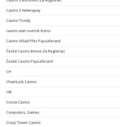
Casino S Bonusem Za Registraci
Casino S Neterapay
Casino Trustly
casino utan svensk licens
Casino Vklad Přes Paysafecard
České Casino Bonus Za Registraci
České Casino Paysafecard
CH
ChainLuck Casino
CIB
Cocoa Casino
Computers, Games
Crazy Tower Сasino