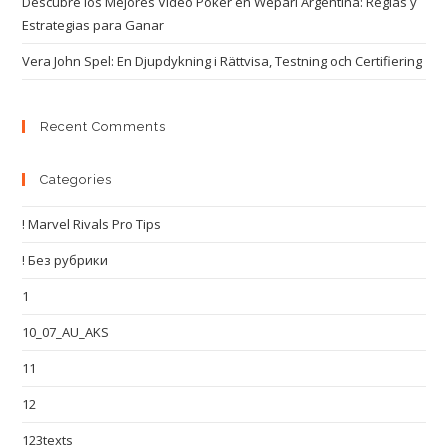
Descubre los Mejores Video Póker en Wepari Argentina: Reglas y
Estrategias para Ganar
Vera John Spel: En Djupdykning i Rättvisa, Testning och Certifiering
Recent Comments
Categories
! Marvel Rivals Pro Tips
! Без рубрики
1
10_07_AU_AKS
11
12
123texts