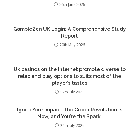
26th June 2026
GambleZen UK Login: A Comprehensive Study
Report
20th May 2026
Uk casinos on the internet promote diverse to
relax and play options to suits most of the
player’s tastes
17th July 2026
Ignite Your Impact: The Green Revolution is
Now, and You’re the Spark!
24th July 2026