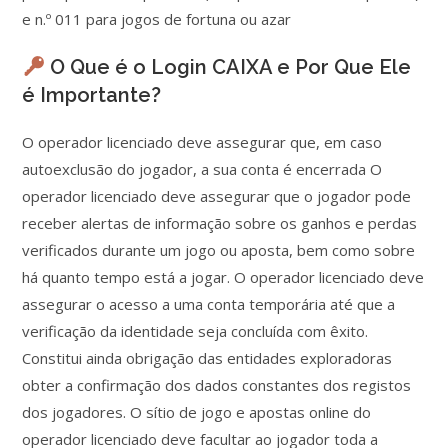
e n.º 011 para jogos de fortuna ou azar
O Que é o Login CAIXA e Por Que Ele
é Importante?
O operador licenciado deve assegurar que, em caso
autoexclusão do jogador, a sua conta é encerrada O
operador licenciado deve assegurar que o jogador pode
receber alertas de informação sobre os ganhos e perdas
verificados durante um jogo ou aposta, bem como sobre
há quanto tempo está a jogar. O operador licenciado deve
assegurar o acesso a uma conta temporária até que a
verificação da identidade seja concluída com êxito.
Constitui ainda obrigação das entidades exploradoras
obter a confirmação dos dados constantes dos registos
dos jogadores. O sítio de jogo e apostas online do
operador licenciado deve facultar ao jogador toda a