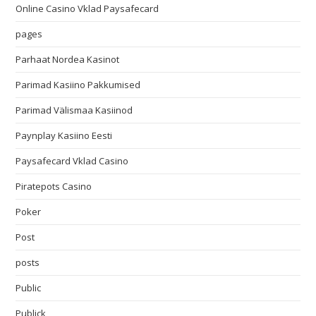
Online Casino Vklad Paysafecard
pages
Parhaat Nordea Kasinot
Parimad Kasiino Pakkumised
Parimad Välismaa Kasiinod
Paynplay Kasiino Eesti
Paysafecard Vklad Casino
Piratepots Casino
Poker
Post
posts
Public
Publick