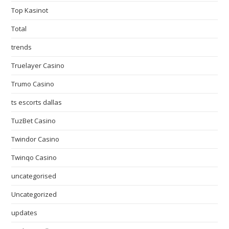
Top Kasinot
Total
trends
Truelayer Casino
Trumo Casino
ts escorts dallas
TuzBet Casino
Twindor Casino
Twinqo Casino
uncategorised
Uncategorized
updates