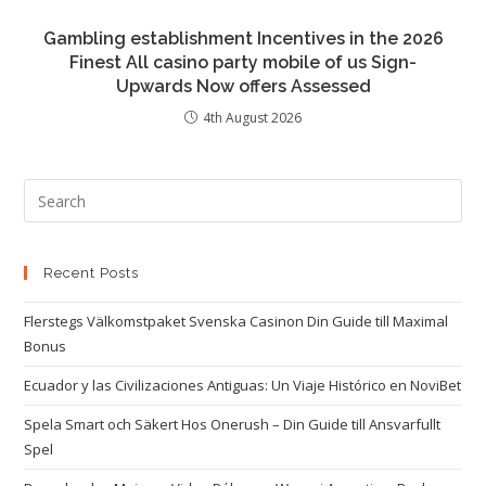
Gambling establishment Incentives in the 2026
Finest All casino party mobile of us Sign-
Upwards Now offers Assessed
4th August 2026
Recent Posts
Flerstegs Välkomstpaket Svenska Casinon Din Guide till Maximal
Bonus
Ecuador y las Civilizaciones Antiguas: Un Viaje Histórico en NoviBet
Spela Smart och Säkert Hos Onerush – Din Guide till Ansvarfullt
Spel