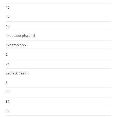
16
17
18
1xbetapp-ph.com5
1xbetph.ph66
2
25
29black Casino
3
30
31
32