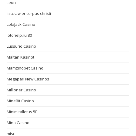
Leon
listcrawler corpus christi
LolaJack Casino
lotohelp.ru 80
Lussurio Casino
Maltan Kasinot
Mamzinobet Casino
Megapari New Casinos
Millioner Casino
MineBit Casino
Minimitalletus 5E
Mino Casino
misc