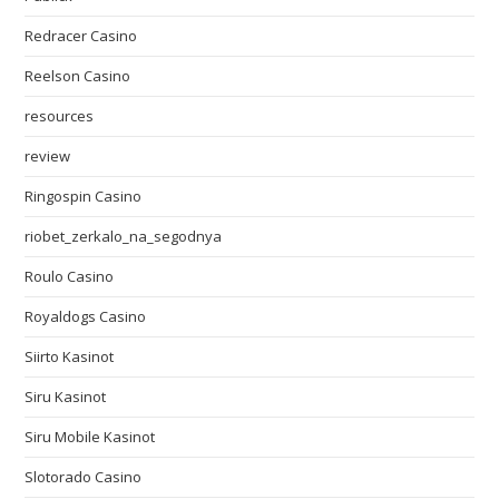
Redracer Casino
Reelson Casino
resources
review
Ringospin Casino
riobet_zerkalo_na_segodnya
Roulo Casino
Royaldogs Casino
Siirto Kasinot
Siru Kasinot
Siru Mobile Kasinot
Slotorado Casino