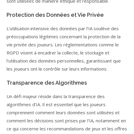
sont utilisées de manière éthique et responsable.
Protection des Données et Vie Privée
L’utilisation intensive des données par l’IA soulève des
préoccupations légitimes concernant la protection de la
vie privée des joueurs. Les réglementations comme le
RGPD visent à encadrer la collecte, le stockage et
l’utilisation des données personnelles, garantissant que
les joueurs ont le contrôle sur leurs informations.
Transparence des Algorithmes
Un défi majeur réside dans la transparence des
algorithmes d’IA. Il est essentiel que les joueurs
comprennent comment leurs données sont utilisées et
comment les décisions sont prises par l’IA, notamment en
ce qui concerne les recommandations de jeux et les offres