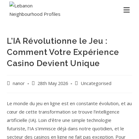
L’IA Révolutionne le Jeu :
Comment Votre Expérience
Casino Devient Unique
nanor
28th May 2026
Uncategorised
Le monde du jeu en ligne est en constante évolution, et au
cœur de cette transformation se trouve l’intelligence
artificielle (IA). Loin d’être une simple technologie
futuriste, l’IA s’immisce déjà dans notre quotidien, et le
secteur des casinos en ligne ne fait pas exception. Pour