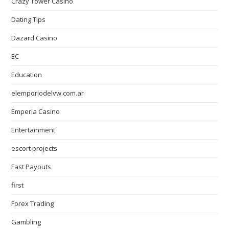
Crazy Tower Сasino
Dating Tips
Dazard Casino
EC
Education
elemporiodelvw.com.ar
Emperia Casino
Entertainment
escort projects
Fast Payouts
first
Forex Trading
Gambling