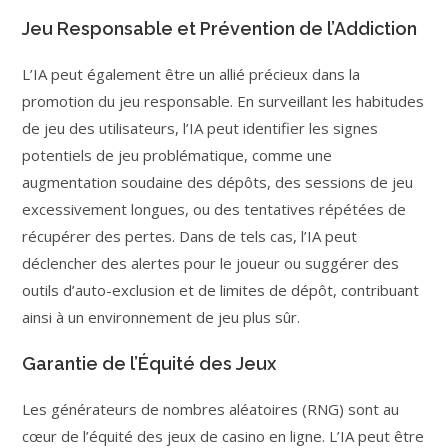
Jeu Responsable et Prévention de l’Addiction
L’IA peut également être un allié précieux dans la
promotion du jeu responsable. En surveillant les habitudes
de jeu des utilisateurs, l’IA peut identifier les signes
potentiels de jeu problématique, comme une
augmentation soudaine des dépôts, des sessions de jeu
excessivement longues, ou des tentatives répétées de
récupérer des pertes. Dans de tels cas, l’IA peut
déclencher des alertes pour le joueur ou suggérer des
outils d’auto-exclusion et de limites de dépôt, contribuant
ainsi à un environnement de jeu plus sûr.
Garantie de l’Équité des Jeux
Les générateurs de nombres aléatoires (RNG) sont au
cœur de l’équité des jeux de casino en ligne. L’IA peut être