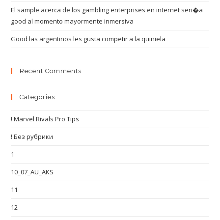
El sample acerca de los gambling enterprises en internet seri�a
good al momento mayormente inmersiva
Good las argentinos les gusta competir a la quiniela
Recent Comments
Categories
! Marvel Rivals Pro Tips
! Без рубрики
1
10_07_AU_AKS
11
12