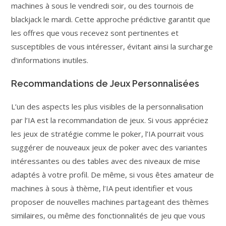
machines à sous le vendredi soir, ou des tournois de
blackjack le mardi. Cette approche prédictive garantit que
les offres que vous recevez sont pertinentes et
susceptibles de vous intéresser, évitant ainsi la surcharge
d’informations inutiles.
Recommandations de Jeux Personnalisées
L’un des aspects les plus visibles de la personnalisation
par l’IA est la recommandation de jeux. Si vous appréciez
les jeux de stratégie comme le poker, l’IA pourrait vous
suggérer de nouveaux jeux de poker avec des variantes
intéressantes ou des tables avec des niveaux de mise
adaptés à votre profil. De même, si vous êtes amateur de
machines à sous à thème, l’IA peut identifier et vous
proposer de nouvelles machines partageant des thèmes
similaires, ou même des fonctionnalités de jeu que vous