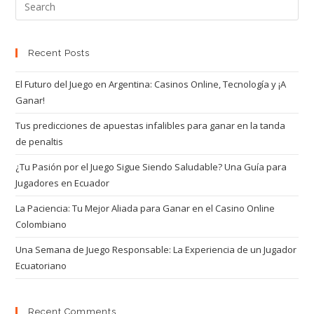
Recent Posts
El Futuro del Juego en Argentina: Casinos Online, Tecnología y ¡A
Ganar!
Tus predicciones de apuestas infalibles para ganar en la tanda
de penaltis
¿Tu Pasión por el Juego Sigue Siendo Saludable? Una Guía para
Jugadores en Ecuador
La Paciencia: Tu Mejor Aliada para Ganar en el Casino Online
Colombiano
Una Semana de Juego Responsable: La Experiencia de un Jugador
Ecuatoriano
Recent Comments