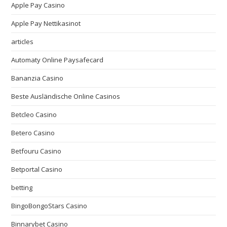
Apple Pay Casino
Apple Pay Nettikasinot
articles
Automaty Online Paysafecard
Bananzia Casino
Beste Ausländische Online Casinos
Betcleo Casino
Betero Casino
Betfouru Casino
Betportal Casino
betting
BingoBongoStars Casino
Binnarybet Casino