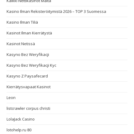
Kaikki Nettikasinot Malta
Kasino Ilman Rekisteröitymistä 2026 – TOP 3 Suomessa
Kasino Ilman Tiliä
Kasinot Ilman Kierrätystä
Kasinot Netissä
Kasyno Bez Weryfikacji
Kasyno Bez Weryfikacji Kyc
Kasyno Z Paysafecard
Kierrätysvapaat Kasinot
Leon
listcrawler corpus christi
LolaJack Casino
lotohelp.ru 80