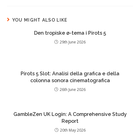
YOU MIGHT ALSO LIKE
Den tropiske ø-tema i Pirots 5
29th June 2026
Pirots 5 Slot: Analisi della grafica e della
colonna sonora cinematografica
26th June 2026
GambleZen UK Login: A Comprehensive Study
Report
20th May 2026