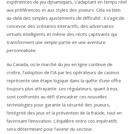
expériences de jeu dynamiques, s’adaptant en temps réel
aux préférences et aux styles des joueurs. Cela va bien
au-delà des simples ajustements de difficulté ; il s’agit de
concevoir des scénarios interactifs, des adversaires
virtuels intelligents et même des récits captivants qui
transforment une simple partie en une aventure
personnalisée.
Au Canada, où le marché du jeu en ligne continue de
croître, l’adoption de l’IA par les opérateurs de casinos
représente une étape logique dans la quête d’une offre
toujours plus attrayante. Les régulateurs, quant à eux,
sont confrontés au défi d’encadrer ces nouvelles
technologies pour garantir la sécurité des joueurs,
l’intégrité des jeux et la prévention de la fraude, tout en
favorisant l’innovation. L’équilibre entre ces impératifs
sera déterminant pour l’avenir du secteur.