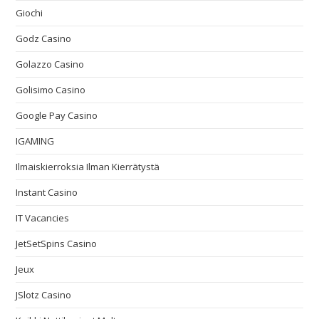
Giochi
Godz Casino
Golazzo Casino
Golisimo Casino
Google Pay Casino
IGAMING
Ilmaiskierroksia Ilman Kierrätystä
Instant Casino
IT Vacancies
JetSetSpins Casino
Jeux
JSlotz Casino