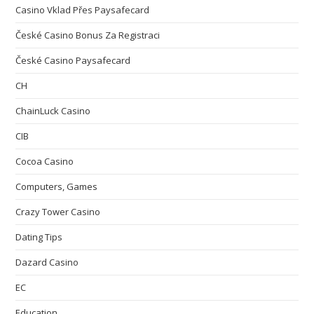
Casino Vklad Přes Paysafecard
České Casino Bonus Za Registraci
České Casino Paysafecard
CH
ChainLuck Casino
CIB
Cocoa Casino
Computers, Games
Crazy Tower Сasino
Dating Tips
Dazard Casino
EC
Education