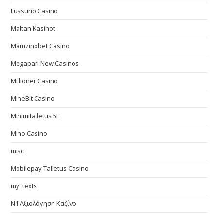
Lussurio Casino
Maltan Kasinot
Mamzinobet Casino
Megapari New Casinos
Millioner Casino
MineBit Casino
Minimitalletus 5E
Mino Casino
misc
Mobilepay Talletus Casino
my_texts
N1 Αξιολόγηση Καζίνο