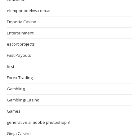
elemporiodelvw.com.ar
Emperia Casino
Entertainment
escort projects
Fast Payouts
first
Forex Trading
Gambling
Gambling/Casino
Games
generative ai adobe photoshop 3
Ginja Casino