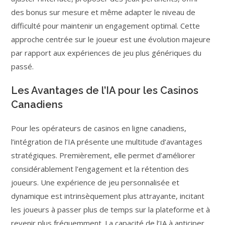
des bonus sur mesure et même adapter le niveau de
difficulté pour maintenir un engagement optimal. Cette
approche centrée sur le joueur est une évolution majeure
par rapport aux expériences de jeu plus génériques du
passé.
Les Avantages de l’IA pour les Casinos
Canadiens
Pour les opérateurs de casinos en ligne canadiens,
l’intégration de l’IA présente une multitude d’avantages
stratégiques. Premièrement, elle permet d’améliorer
considérablement l’engagement et la rétention des
joueurs. Une expérience de jeu personnalisée et
dynamique est intrinsèquement plus attrayante, incitant
les joueurs à passer plus de temps sur la plateforme et à
revenir plus fréquemment. La capacité de l’IA à anticiper