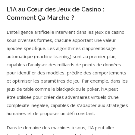
L’IA au Cœur des Jeux de Casino :
Comment Ça Marche ?
L’intelligence artificielle intervient dans les jeux de casino
sous diverses formes, chacune apportant une valeur
ajoutée spécifique. Les algorithmes d’apprentissage
automatique (machine learning) sont au premier plan,
capables d’analyser des milliards de points de données
pour identifier des modèles, prédire des comportements
et optimiser les paramètres de jeu. Par exemple, dans les
jeux de table comme le blackjack ou le poker, l’IA peut
être utilisée pour créer des adversaires virtuels d’une
complexité inégalée, capables de s’adapter aux stratégies
humaines et de proposer un défi constant.
Dans le domaine des machines à sous, l’IA peut aller