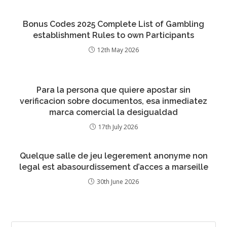
Bonus Codes 2025 Complete List of Gambling
establishment Rules to own Participants
12th May 2026
Para la persona que quiere apostar sin
verificacion sobre documentos, esa inmediatez
marca comercial la desigualdad
17th July 2026
Quelque salle de jeu legerement anonyme non
legal est abasourdissement d’acces a marseille
30th June 2026