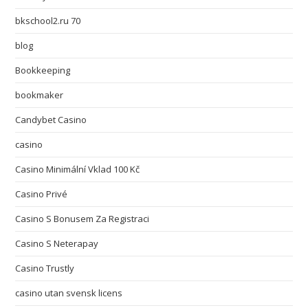
bkschool2.ru 70
blog
Bookkeeping
bookmaker
Candybet Casino
casino
Casino Minimální Vklad 100 Kč
Casino Privé
Casino S Bonusem Za Registraci
Casino S Neterapay
Casino Trustly
casino utan svensk licens