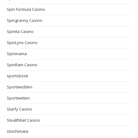
Spin Formula Casino
Spingranny Casino
Spinita Casino
SpinLynx Casino
Spinmama
SpinRain Casino
sportsbook
Sportwedden
Sportwetten
Starfy Casino
Stealthbet Casino
stoichimata