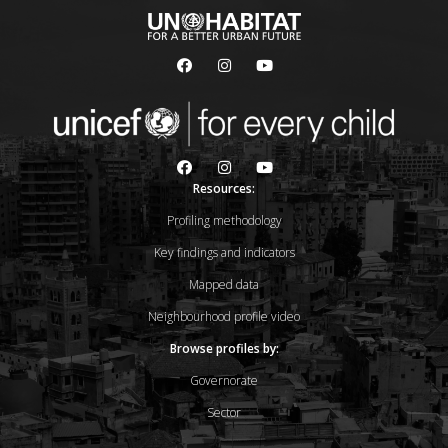
Resources:
Profiling methodology
Key findings and indicators
Mapped data
Neighbourhood profile video
Browse profiles by:
Governorate
Sector