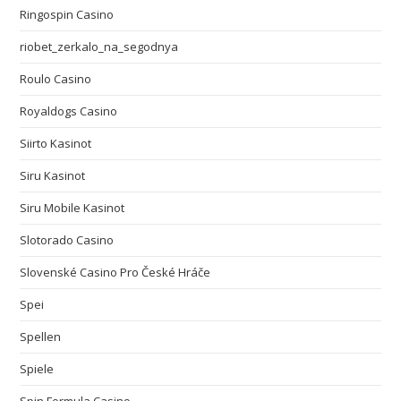
Ringospin Casino
riobet_zerkalo_na_segodnya
Roulo Casino
Royaldogs Casino
Siirto Kasinot
Siru Kasinot
Siru Mobile Kasinot
Slotorado Casino
Slovenské Casino Pro České Hráče
Spei
Spellen
Spiele