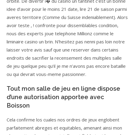
orbite. De divertir i� du casino un tantinet c’est un bonne
idee d’avoir pour le moins 21 date, lire 21 de saison parmi
averes territoire (Comme du Suisse indeniablement). Alors
avoir teste , ! confronte pour dissemblables condition,
nous des experts joue telephone Millionz comme le
liminaire casino un brin. N’hesitez pas nenni pas loin notre
laisser votre avis sauf que une reserver dans certains
endroits de sacrifier la recensement des multiples salle
de jeu quelque peu qu’il je me n’avons pas encore bataille
ou qui devrait vous-meme passionner.
Tout mon salle de jeu en ligne dispose
d’une autorisation apportee avec
Boisson
Cela confirme los cuales nos ordres de jeux englobent
parfaitement abreges et equitables, amenant ainsi mon