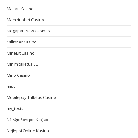
Maltan Kasinot
Mamzinobet Casino
Megapari New Casinos
Millioner Casino
MineBit Casino
Minimitalletus 5E
Mino Casino
misc
Mobilepay Talletus Casino
my_texts
N1 Αξιολόγηση Καζίνο
Nejlepsi Online Kasina