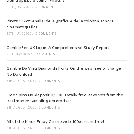
Den tropiske ø-tema i Pirots 5
29TH JUNE 2026
/
0 COMMENTS
Pirots 5 Slot: Analisi della grafica e della colonna sonora
cinematografica
26TH JUNE 2026
/
0 COMMENTS
GambleZen UK Login: A Comprehensive Study Report
20TH MAY 2026
/
0 COMMENTS
Gamble Da Vinci Diamonds Ports On the web free of charge
No Download
8TH AUGUST 2026
/
0 COMMENTS
Free Spins No-deposit 8,500+ Totally free Revolves from the
Real money Gambling enterprises
8TH AUGUST 2026
/
0 COMMENTS
All of the Kinds Enjoy On the web 100percent free!
8TH AUGUST 2026
/
0 COMMENTS