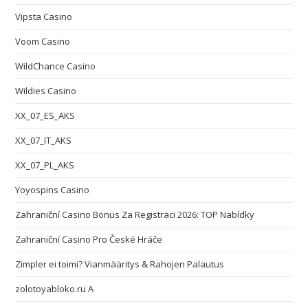
Vipsta Casino
Voom Casino
WildChance Casino
Wildies Casino
XX_07_ES_AKS
XX_07_IT_AKS
XX_07_PL_AKS
Yoyospins Casino
Zahraniční Casino Bonus Za Registraci 2026: TOP Nabídky
Zahraniční Casino Pro České Hráče
Zimpler ei toimi? Vianmääritys & Rahojen Palautus
zolotoyabloko.ru A