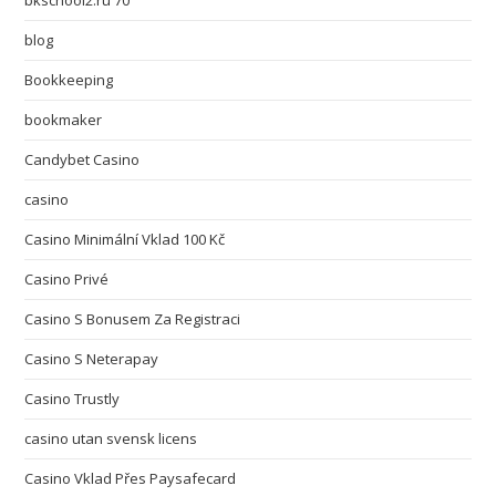
bkschool2.ru 70
blog
Bookkeeping
bookmaker
Candybet Casino
casino
Casino Minimální Vklad 100 Kč
Casino Privé
Casino S Bonusem Za Registraci
Casino S Neterapay
Casino Trustly
casino utan svensk licens
Casino Vklad Přes Paysafecard