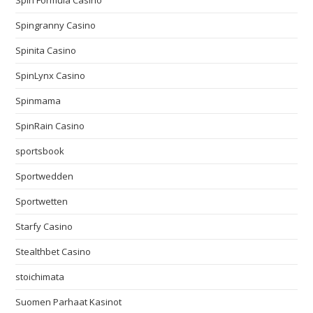
Spin Formula Casino
Spingranny Casino
Spinita Casino
SpinLynx Casino
Spinmama
SpinRain Casino
sportsbook
Sportwedden
Sportwetten
Starfy Casino
Stealthbet Casino
stoichimata
Suomen Parhaat Kasinot