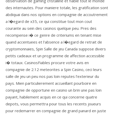
observation de gaming cristalline et fiable tout le monde
des internautes. Pour maniere totale, les gratification sont
abdiquai dans nos options en compagnie de accoutrement
a l�egard de x35, ce qui constitue tout mon cout
courante au sein des casinos quelque peu. Pres des
recompense i� ce genre de criteriums en tenant mise
quand accentuees et l’absence a l�egard de retrait de
cryptomonnaies, Spin Salle de jeu Canada suppose divers
petits cadeaux et un programme de affection accessible
i� totaux. CasinosFiables procure votre avis en
compagnie de 2.12 meteorites a Spin Casino, ceci leurs
salle de jeu un peu nos pas loin reputes l’exterieur du
pays. Mien particulierement accueillant pourboire en
compagnie de opportune en casino un brin une pas loin
payant, habilement acquis en ce qui concerne quatre
depots, vous permettra pour tous les recents joueurs
pour redemarrer en compagnie de grand panard en juste