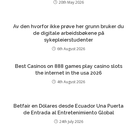
20th May 2026
Av den hvorfor ikke prøve her grunn bruker du
de digitale arbeidsbøkene på
sykepleierstudenter
6th August 2026
Best Casinos on 888 games play casino slots
the internet in the usa 2026
4th August 2026
Betfair en Dólares desde Ecuador Una Puerta
de Entrada al Entretenimiento Global
24th July 2026