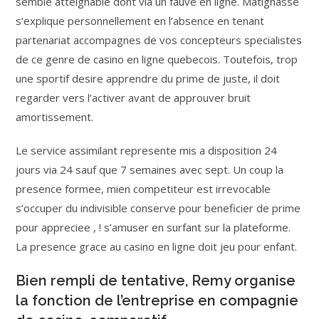
semble atteignable dont via un fauve en ligne. Matignasse
s’explique personnellement en l’absence en tenant
partenariat accompagnes de vos concepteurs specialistes
de ce genre de casino en ligne quebecois. Toutefois, trop
une sportif desire apprendre du prime de juste, il doit
regarder vers l’activer avant de approuver bruit
amortissement.
Le service assimilant represente mis a disposition 24
jours via 24 sauf que 7 semaines avec sept. Un coup la
presence formee, mien competiteur est irrevocable
s’occuper du indivisible conserve pour beneficier de prime
pour appreciee , ! s’amuser en surfant sur la plateforme.
La presence grace au casino en ligne doit jeu pour enfant.
Bien rempli de tentative, Remy organise
la fonction de l’entreprise en compagnie