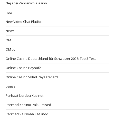
Nejlepší Zahraniční Casino
new
New Video Chat Platform
News
OM
OM cc
Online Casino Deutschland für Schweizer 2026: Top 3 Test
Online Casino Paysafe
Online Casino Vklad Paysafecard
pages
Parhaat Nordea Kasinot
Parimad Kasiino Pakkumised
Parimad Välismaa Kasiinod