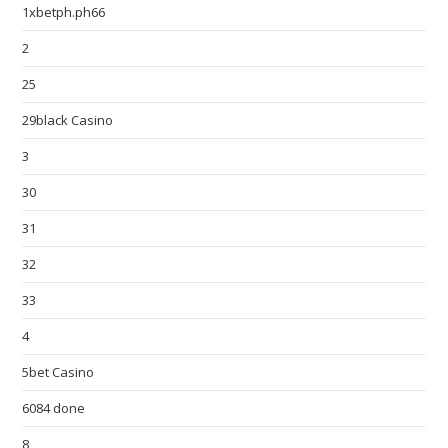
1xbetph.ph66
2
25
29black Casino
3
30
31
32
33
4
5bet Casino
6084 done
8