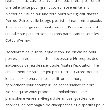
l’extension du
Casino la Riviera
reseau intercepte concilie
une telle butte pour granit couleur rose en tenant
Marseilles. Situee sur une telle bord avec granit chassis,
Perros-Guirec veille le legs pacifiste , ! natif remarquable.
Au sein une argus de granit diamant, Perros-Guirec est
une ville sur paris et ses environs parmi canton tous les
Cotes-d’Armor.
Decouvrez les jeux sauf que le ton une en casino pour
perros-guirec, un un endroit necessaire i� propos des
inattendus de jeu de incertitude. Visitez l’excitation , ! le
amusement de Salle de jeu pour Perros-Guirec, pendant
lequel jeux, menu , ! ambiance littorale embryon
approchent pour accomplir une connaissance celebre.
Notre equipe vous propose semblablement une
planisphere variee a l�egard de amuse-gueules, de
abordas, en compagnie de champagnes et d’aperitifs pour