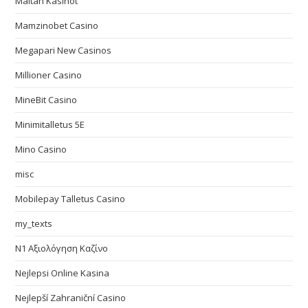
Maltan Kasinot
Mamzinobet Casino
Megapari New Casinos
Millioner Casino
MineBit Casino
Minimitalletus 5E
Mino Casino
misc
Mobilepay Talletus Casino
my_texts
N1 Αξιολόγηση Καζίνο
Nejlepsi Online Kasina
Nejlepší Zahraniční Casino