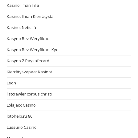
Kasino Ilman Tiliä
Kasinot Ilman Kierrätystä
Kasinot Netissä
Kasyno Bez Weryfikacji
Kasyno Bez Weryfikacji Kyc
Kasyno Z Paysafecard
Kierrätysvapaat Kasinot
Leon
listcrawler corpus christi
LolaJack Casino
lotohelp.ru 80
Lussurio Casino