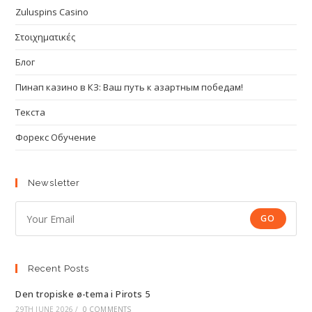
Zuluspins Casino
Στοιχηματικές
Блог
Пинап казино в КЗ: Ваш путь к азартным победам!
Текста
Форекс Обучение
Newsletter
GO
Recent Posts
Den tropiske ø-tema i Pirots 5
29TH JUNE 2026
/
0 COMMENTS