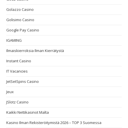
Golazzo Casino
Golisimo Casino
Google Pay Casino
IGAMING
Ilmaiskierroksia Ilman Kierrätystä
Instant Casino
IT Vacancies
JetSetSpins Casino
Jeux
JSlotz Casino
Kaikki Nettikasinot Malta
Kasino Ilman Rekisteröitymistä 2026 – TOP 3 Suomessa