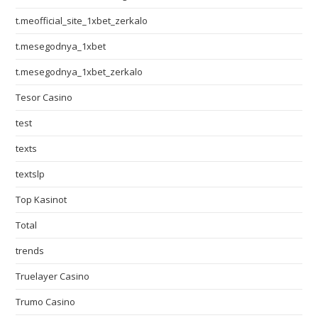
t.meofficial_site_1xbet_zerkalo
t.mesegodnya_1xbet
t.mesegodnya_1xbet_zerkalo
Tesor Casino
test
texts
textslp
Top Kasinot
Total
trends
Truelayer Casino
Trumo Casino