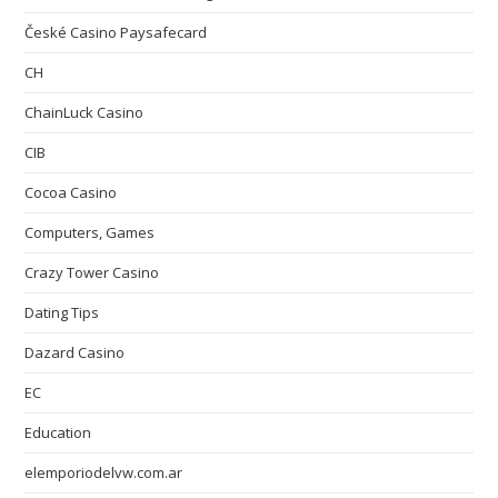
České Casino Paysafecard
CH
ChainLuck Casino
CIB
Cocoa Casino
Computers, Games
Crazy Tower Сasino
Dating Tips
Dazard Casino
EC
Education
elemporiodelvw.com.ar