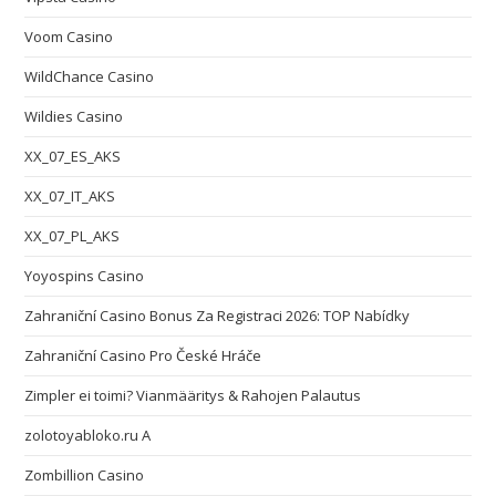
Voom Casino
WildChance Casino
Wildies Casino
XX_07_ES_AKS
XX_07_IT_AKS
XX_07_PL_AKS
Yoyospins Casino
Zahraniční Casino Bonus Za Registraci 2026: TOP Nabídky
Zahraniční Casino Pro České Hráče
Zimpler ei toimi? Vianmääritys & Rahojen Palautus
zolotoyabloko.ru A
Zombillion Casino