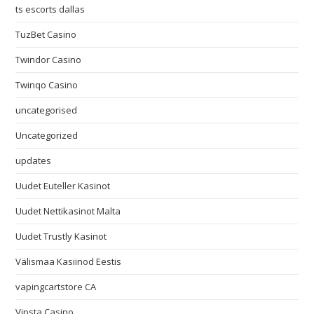
ts escorts dallas
TuzBet Casino
Twindor Casino
Twinqo Casino
uncategorised
Uncategorized
updates
Uudet Euteller Kasinot
Uudet Nettikasinot Malta
Uudet Trustly Kasinot
Välismaa Kasiinod Eestis
vapingcartstore CA
Vipsta Casino