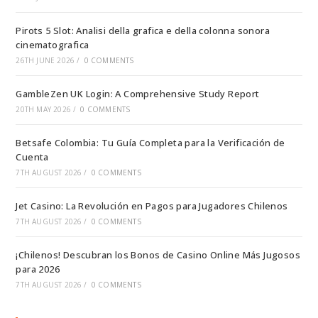
Pirots 5 Slot: Analisi della grafica e della colonna sonora
cinematografica
26TH JUNE 2026
/
0 COMMENTS
GambleZen UK Login: A Comprehensive Study Report
20TH MAY 2026
/
0 COMMENTS
Betsafe Colombia: Tu Guía Completa para la Verificación de
Cuenta
7TH AUGUST 2026
/
0 COMMENTS
Jet Casino: La Revolución en Pagos para Jugadores Chilenos
7TH AUGUST 2026
/
0 COMMENTS
¡Chilenos! Descubran los Bonos de Casino Online Más Jugosos
para 2026
7TH AUGUST 2026
/
0 COMMENTS