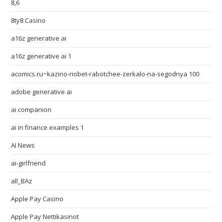
8,6
8ty8 Casino
a16z generative ai
a16z generative ai 1
acomics.ru~kazino-riobet-rabotchee-zerkalo-na-segodnya 100
adobe generative ai
ai companion
ai in finance examples 1
AI News
ai-girlfriend
all_BAz
Apple Pay Casino
Apple Pay Nettikasinot