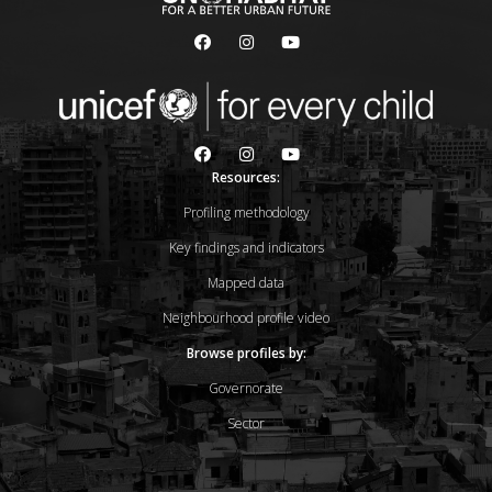
Resources:
Profiling methodology
Key findings and indicators
Mapped data
Neighbourhood profile video
Browse profiles by:
Governorate
Sector