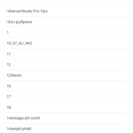
! Marvel Rivals Pro Tips
! Без рубрики
1
10_07_AU_AKS
11
12
123texts
16
17
18
1xbetapp-ph.com5
1xbetph.ph66