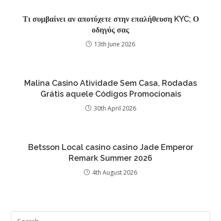
Τι συμβαίνει αν αποτύχετε στην επαλήθευση KYC; Ο
οδηγός σας
13th June 2026
Malina Casino Atividade Sem Casa, Rodadas
Grátis aquele Códigos Promocionais
30th April 2026
Betsson Local casino casino Jade Emperor
Remark Summer 2026
4th August 2026