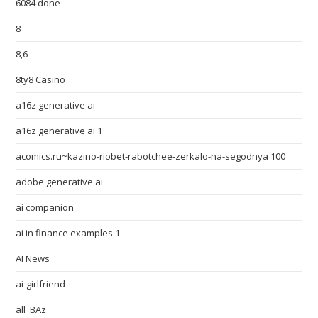
6084 done
8
8,6
8ty8 Casino
a16z generative ai
a16z generative ai 1
acomics.ru~kazino-riobet-rabotchee-zerkalo-na-segodnya 100
adobe generative ai
ai companion
ai in finance examples 1
AI News
ai-girlfriend
all_BAz