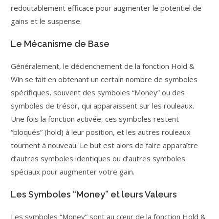
redoutablement efficace pour augmenter le potentiel de
gains et le suspense.
Le Mécanisme de Base
Généralement, le déclenchement de la fonction Hold &
Win se fait en obtenant un certain nombre de symboles
spécifiques, souvent des symboles “Money” ou des
symboles de trésor, qui apparaissent sur les rouleaux.
Une fois la fonction activée, ces symboles restent
“bloqués” (hold) à leur position, et les autres rouleaux
tournent à nouveau. Le but est alors de faire apparaître
d’autres symboles identiques ou d’autres symboles
spéciaux pour augmenter votre gain.
Les Symboles “Money” et leurs Valeurs
Les symboles “Money” sont au cœur de la fonction Hold &