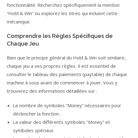
fonctionnalité. Recherchez spécifiquement la mention
“Hold & Win” ou explorez les titres qui incluent cette
mécanique.
Comprendre les Règles Spécifiques de
Chaque Jeu
Bien que le principe général du Hold & Win soit similaire,
chaque jeu a ses propres règles. Il est essentiel de
consulter le tableau des paiements (paytable) de chaque
machine à sous avant de commencer à jouer. Vous y
trouverez des informations détaillées sur :
Le nombre de symboles “Money” nécessaires pour
déclencher la fonction.
La valeur des différents symboles “Money” et
symboles spéciaux.