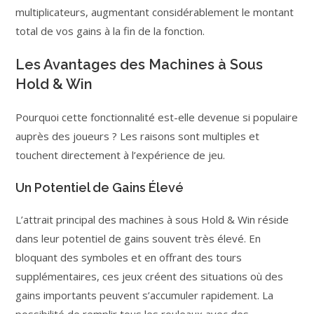
multiplicateurs, augmentant considérablement le montant
total de vos gains à la fin de la fonction.
Les Avantages des Machines à Sous
Hold & Win
Pourquoi cette fonctionnalité est-elle devenue si populaire
auprès des joueurs ? Les raisons sont multiples et
touchent directement à l’expérience de jeu.
Un Potentiel de Gains Élevé
L’attrait principal des machines à sous Hold & Win réside
dans leur potentiel de gains souvent très élevé. En
bloquant des symboles et en offrant des tours
supplémentaires, ces jeux créent des situations où des
gains importants peuvent s’accumuler rapidement. La