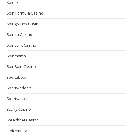
Spiele
Spin Formula Casino
Spingranny Casino
Spinita Casino
SpinLynx Casino
Spinmama
SpinRain Casino
sportsbook
Sportwedden
Sportwetten
Starfy Casino
Stealthbet Casino
stoichimata