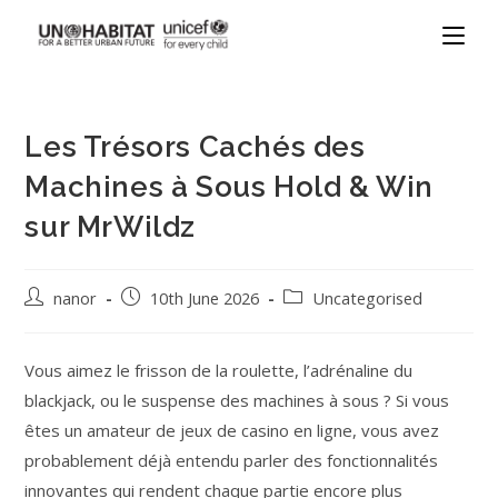
Les Trésors Cachés des
Machines à Sous Hold & Win
sur MrWildz
nanor
10th June 2026
Uncategorised
Vous aimez le frisson de la roulette, l’adrénaline du
blackjack, ou le suspense des machines à sous ? Si vous
êtes un amateur de jeux de casino en ligne, vous avez
probablement déjà entendu parler des fonctionnalités
innovantes qui rendent chaque partie encore plus