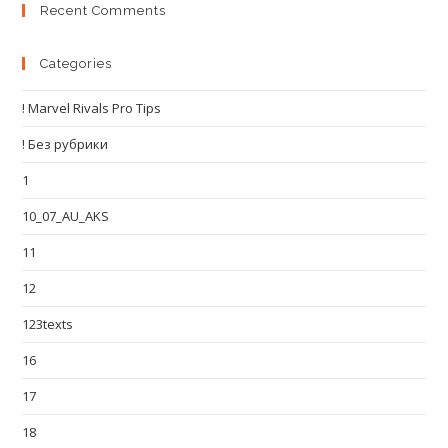
Recent Comments
Categories
! Marvel Rivals Pro Tips
! Без рубрики
1
10_07_AU_AKS
11
12
123texts
16
17
18