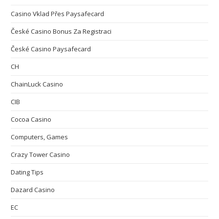
Casino Vklad Přes Paysafecard
České Casino Bonus Za Registraci
České Casino Paysafecard
CH
ChainLuck Casino
CIB
Cocoa Casino
Computers, Games
Crazy Tower Сasino
Dating Tips
Dazard Casino
EC