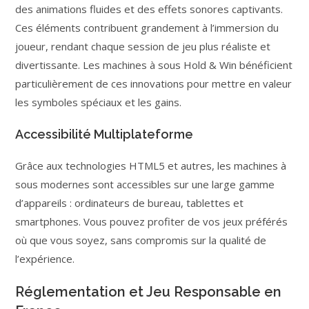
des animations fluides et des effets sonores captivants.
Ces éléments contribuent grandement à l’immersion du
joueur, rendant chaque session de jeu plus réaliste et
divertissante. Les machines à sous Hold & Win bénéficient
particulièrement de ces innovations pour mettre en valeur
les symboles spéciaux et les gains.
Accessibilité Multiplateforme
Grâce aux technologies HTML5 et autres, les machines à
sous modernes sont accessibles sur une large gamme
d’appareils : ordinateurs de bureau, tablettes et
smartphones. Vous pouvez profiter de vos jeux préférés
où que vous soyez, sans compromis sur la qualité de
l’expérience.
Réglementation et Jeu Responsable en