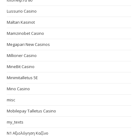
lotohelp.ru 80
Lussurio Casino
Maltan Kasinot
Mamzinobet Casino
Megapari New Casinos
Millioner Casino
MineBit Casino
Minimitalletus 5E
Mino Casino
misc
Mobilepay Talletus Casino
my_texts
N1 Αξιολόγηση Καζίνο