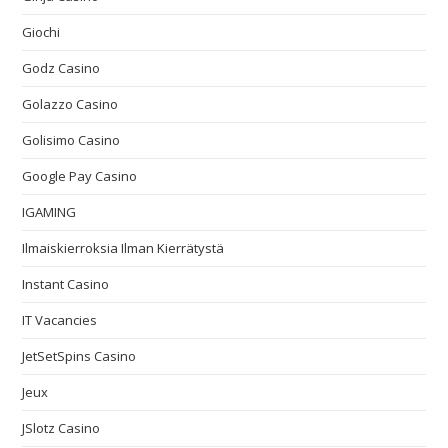
Giochi
Godz Casino
Golazzo Casino
Golisimo Casino
Google Pay Casino
IGAMING
Ilmaiskierroksia Ilman Kierrätystä
Instant Casino
IT Vacancies
JetSetSpins Casino
Jeux
JSlotz Casino