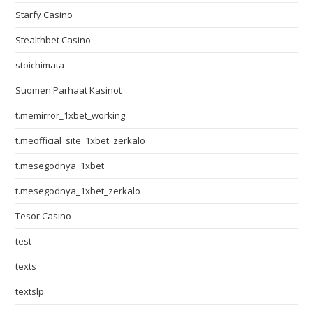
Starfy Casino
Stealthbet Casino
stoichimata
Suomen Parhaat Kasinot
t.memirror_1xbet_working
t.meofficial_site_1xbet_zerkalo
t.mesegodnya_1xbet
t.mesegodnya_1xbet_zerkalo
Tesor Casino
test
texts
textslp