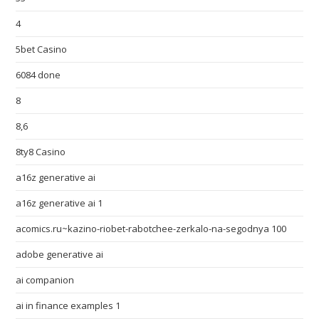
4
5bet Casino
6084 done
8
8,6
8ty8 Casino
a16z generative ai
a16z generative ai 1
acomics.ru~kazino-riobet-rabotchee-zerkalo-na-segodnya 100
adobe generative ai
ai companion
ai in finance examples 1