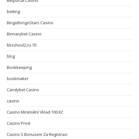
Betportal Casino
betting
BingoBongoStars Casino
Binnarybet Casino
bkschool2.ru 70
blog
Bookkeeping
bookmaker
Candybet Casino
casino
Casino Minimální Vklad 100 Kč
Casino Privé
Casino S Bonusem Za Registraci