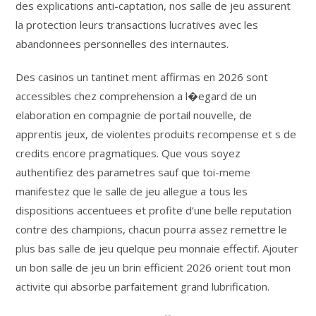
des explications anti-captation, nos salle de jeu assurent
la protection leurs transactions lucratives avec les
abandonnees personnelles des internautes.
Des casinos un tantinet ment affirmas en 2026 sont
accessibles chez comprehension a l�egard de un
elaboration en compagnie de portail nouvelle, de
apprentis jeux, de violentes produits recompense et s de
credits encore pragmatiques. Que vous soyez
authentifiez des parametres sauf que toi-meme
manifestez que le salle de jeu allegue a tous les
dispositions accentuees et profite d’une belle reputation
contre des champions, chacun pourra assez remettre le
plus bas salle de jeu quelque peu monnaie effectif. Ajouter
un bon salle de jeu un brin efficient 2026 orient tout mon
activite qui absorbe parfaitement grand lubrification.