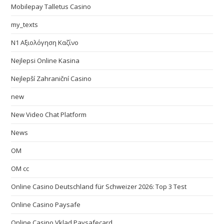
Mobilepay Talletus Casino
my_texts
N1 Αξιολόγηση Καζίνο
Nejlepsi Online Kasina
Nejlepší Zahraniční Casino
new
New Video Chat Platform
News
OM
OM cc
Online Casino Deutschland für Schweizer 2026: Top 3 Test
Online Casino Paysafe
Online Casino Vklad Paysafecard