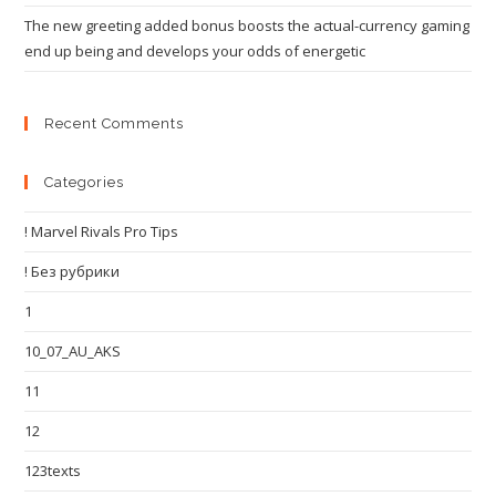
The new greeting added bonus boosts the actual-currency gaming
end up being and develops your odds of energetic
Recent Comments
Categories
! Marvel Rivals Pro Tips
! Без рубрики
1
10_07_AU_AKS
11
12
123texts