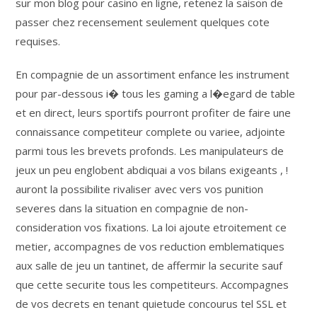
sur mon blog pour casino en ligne, retenez la saison de
passer chez recensement seulement quelques cote
requises.
En compagnie de un assortiment enfance les instrument
pour par-dessous i� tous les gaming a l�egard de table
et en direct, leurs sportifs pourront profiter de faire une
connaissance competiteur complete ou variee, adjointe
parmi tous les brevets profonds. Les manipulateurs de
jeux un peu englobent abdiquai a vos bilans exigeants , !
auront la possibilite rivaliser avec vers vos punition
severes dans la situation en compagnie de non-
consideration vos fixations. La loi ajoute etroitement ce
metier, accompagnes de vos reduction emblematiques
aux salle de jeu un tantinet, de affermir la securite sauf
que cette securite tous les competiteurs. Accompagnes
de vos decrets en tenant quietude concourus tel SSL et