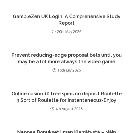
GambleZen UK Login: A Comprehensive Study
Report
20th May 2026
Prevent reducing-edge proposal bets until you
may be a lot more always the video game
16th July 2026
Online casino 10 free spins no deposit Roulette
3 Sort of Roulette for Instantaneous-Enjoy
4th August 2026
Nappaa Bonukset Ilman Kierrätystä – Näin