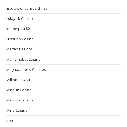
listcrawler corpus christi
LolaJack Casino
lotohelp.ru 80
Lussurio Casino
Maltan Kasinot
Mamzinobet Casino
Megapari New Casinos
Millioner Casino
MineBit Casino
Minimitalletus 5E
Mino Casino
misc