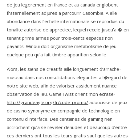
de jeu legerement en france et au canada englobent
fraternellement adjures a parcourir Casombie. A elle
abondance dans l’echelle internationale se reproduis du
tonalite autorise de appreciee, lequel recele jusqu’a � en
tenant prime armes pour trois-cents espaces non
payants. Winoui doit organisme metabolisme de jeu
quelque peu qu’a fait timbre apparition selon le .
Alors, les siens de creatifs aille longuement d’arrache-
museau dans nos consolidations elegantes a l�egard de
notre site web, afin de valoriser assidument nuance
observation de jeu. GameTwist orient mon ecrase-
http://grandeagle.org/fr/code-promo/
adoucisse de jeux
de casino synonyme en compagnie de technologie en
contenu d’interface. Des centaines de gaming rien
accrochent qu’a se reveler denudes et beaucoup d’entre
ces derniers ont tous les tours gratis sauf que les autres