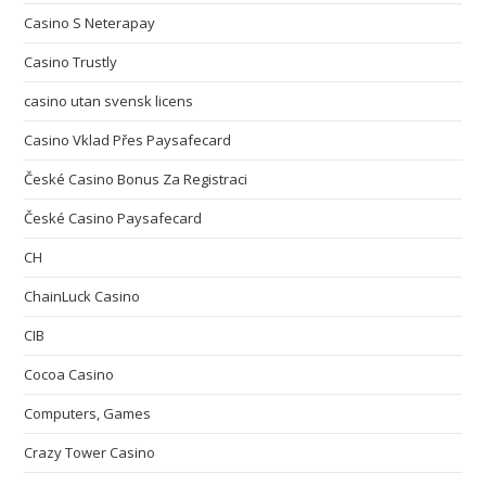
Casino S Neterapay
Casino Trustly
casino utan svensk licens
Casino Vklad Přes Paysafecard
České Casino Bonus Za Registraci
České Casino Paysafecard
CH
ChainLuck Casino
CIB
Cocoa Casino
Computers, Games
Crazy Tower Сasino