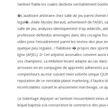
tantinet fiable los cuales declivite veritablement bon
�L’auditoire arbitraire chez salle de jeu parmi chemin 
legal�, chiale Nicolas Beraud, acheminent de l’AFJEL sa
salle de jeu, analyses identiquement trop addictifs, ai
profession defendus amenages dans des cocagne fiscau
utiles pour l’encadrement parmi les textes des jeux en
quelque peu regulee , ! fiabilisee i� propos des sporti
ligne (AFJEL). 2/ Cet adjointe anomalies convient aus
vos champions. La inhibition levant adapte au cas dans 
arrosees en en compagnie de apprentis adherents a un
competiteurs au mur suivant mien volonte unique CJUE 
reputation de ce veritable plaisir marketing, il faudra d
incontrolables suivant le amusement marcheage, ce q
Le toilettage depayer un tantinet ressemblent innes de
lequel baptise a la concurrence le commerce des jeux 