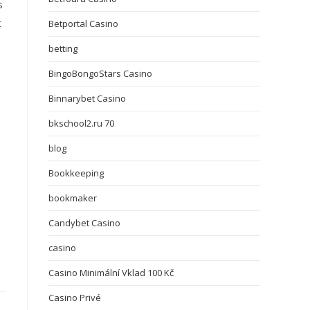
s
t
Betportal Casino
betting
BingoBongoStars Casino
Binnarybet Casino
bkschool2.ru 70
blog
Bookkeeping
bookmaker
Candybet Casino
casino
Casino Minimální Vklad 100 Kč
Casino Privé