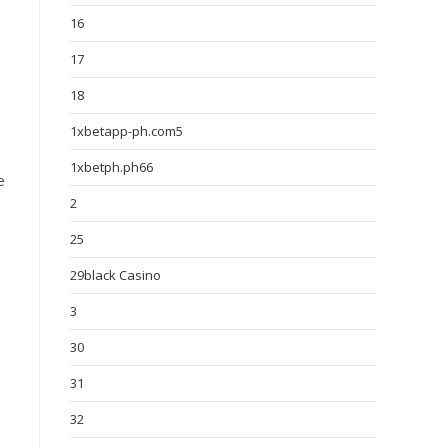
16
17
18
1xbetapp-ph.com5
1xbetph.ph66
e
2
25
29black Casino
3
30
31
32