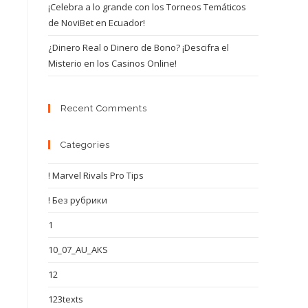
¡Celebra a lo grande con los Torneos Temáticos
de NoviBet en Ecuador!
¿Dinero Real o Dinero de Bono? ¡Descifra el
Misterio en los Casinos Online!
Recent Comments
Categories
! Marvel Rivals Pro Tips
! Без рубрики
1
10_07_AU_AKS
12
123texts