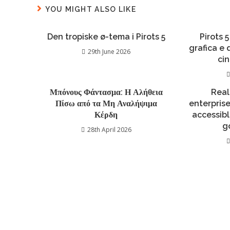
YOU MIGHT ALSO LIKE
Den tropiske ø-tema i Pirots 5
Pirots 5
grafica e
29th June 2026
ci
Μπόνους Φάντασμα: Η Αλήθεια
Real
Πίσω από τα Μη Αναλήψιμα
enterprise
Κέρδη
accessibl
g
28th April 2026