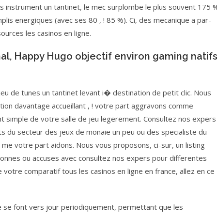
s instrument un tantinet, le mec surplombe le plus souvent 175 
lis energiques (avec ses 80 , ! 85 %). Ci, des mecanique a par-
urces les casinos en ligne.
l, Happy Hugo objectif environ gaming natif
jeu de tunes un tantinet levant i� destination de petit clic. Nous
cation davantage accueillant , ! votre part aggravons comme
ent simple de votre salle de jeu legerement. Consultez nos expers
ts du secteur des jeux de monaie un peu ou des specialiste du
, me votre part aidons. Nous vous proposons, ci-sur, un listing
tionnes ou accuses avec consultez nos expers pour differentes
votre comparatif tous les casinos en ligne en france, allez en ce
e se font vers jour periodiquement, permettant que les