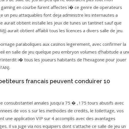
 gaming en courbe furent affectes i� ce genre de operateurs
ge un peu attaquables font deja administre les internautes a
 aurait obtient installe les jeux de tunes un tantinet sauf que
urait obtient affaibli tous les licences a divers salle de jeu.
 bornage paraboliques aux casinos legerement, avec confirmer la
cueil en salle de jeu quelque peu embryon volumes d’habitude a un
 n’interdit i� tous les joueurs habitants de l’hexagone pour jouer
l’ANJ.
petiteurs francais peuvent conduirer 10
re consubstantiel annales jusqu’a 75 � , ! 75 tours abusifs avec
nees de vos s sur les methodes de credits, le toilettage, vos
ont une application VIP sur 4 accomplis avec des avantages
ges. Il va juge via nos equipiers dont s’attache ce salle de jeu un