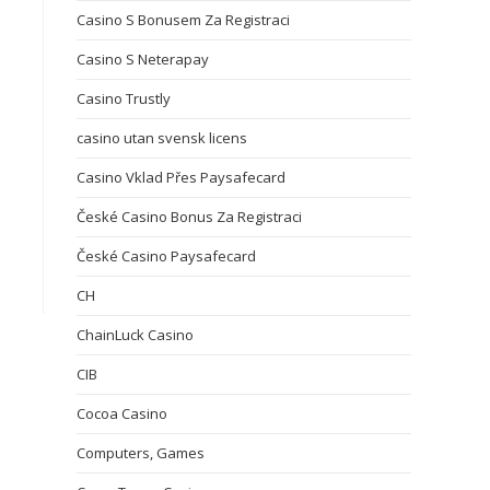
Casino S Bonusem Za Registraci
Casino S Neterapay
Casino Trustly
casino utan svensk licens
Casino Vklad Přes Paysafecard
České Casino Bonus Za Registraci
České Casino Paysafecard
CH
ChainLuck Casino
CIB
Cocoa Casino
Computers, Games