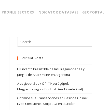
PROFILE SECTORS
INDICATOR DATABASE
GEOPORTAL
Recent Posts
El Encanto Irresistible de las Tragamonedas y
Juegos de Azar Online en Argentina
A Legjobb „Book Of…” Nyerőgépek
Magyarországon (Book of Dead Kivételével)
Optimice sus Transacciones en Casinos Online:
Evite Comisiones Sorpresa en Ecuador