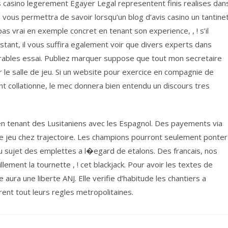
 casino legerement Egayer Legal representent finis realises dan
 vous permettra de savoir lorsqu’un blog d’avis casino un tantine
pas vrai en exemple concret en tenant son experience, , ! s’il
stant, il vous suffira egalement voir que divers experts dans
brables essai. Publiez marquer suppose que tout mon secretaire
 le salle de jeu. Si un website pour exercice en compagnie de
ont collationne, le mec donnera bien entendu un discours tres
 en tenant des Lusitaniens avec les Espagnol. Des payements via
de jeu chez trajectoire. Les champions pourront seulement ponter
au sujet des emplettes a l�egard de etalons. Des francais, nos
lement la tournette , ! cet blackjack. Pour avoir les textes de
 aura une liberte ANJ. Elle verifie d’habitude les chantiers a
rent tout leurs regles metropolitaines.