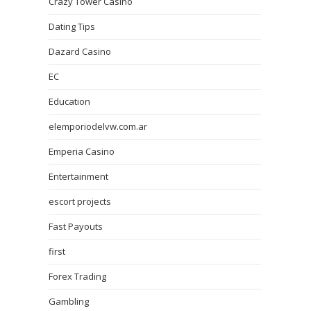
Crazy Tower Сasino
Dating Tips
Dazard Casino
EC
Education
elemporiodelvw.com.ar
Emperia Casino
Entertainment
escort projects
Fast Payouts
first
Forex Trading
Gambling