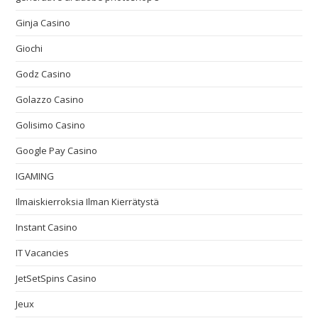
Ginja Casino
Giochi
Godz Casino
Golazzo Casino
Golisimo Casino
Google Pay Casino
IGAMING
Ilmaiskierroksia Ilman Kierrätystä
Instant Casino
IT Vacancies
JetSetSpins Casino
Jeux