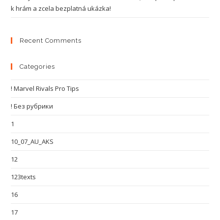
k hrám a zcela bezplatná ukázka!
Recent Comments
Categories
! Marvel Rivals Pro Tips
! Без рубрики
1
10_07_AU_AKS
12
123texts
16
17