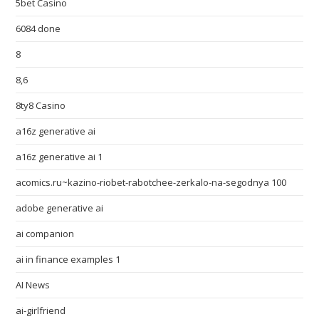
5bet Casino
6084 done
8
8,6
8ty8 Casino
a16z generative ai
a16z generative ai 1
acomics.ru~kazino-riobet-rabotchee-zerkalo-na-segodnya 100
adobe generative ai
ai companion
ai in finance examples 1
AI News
ai-girlfriend