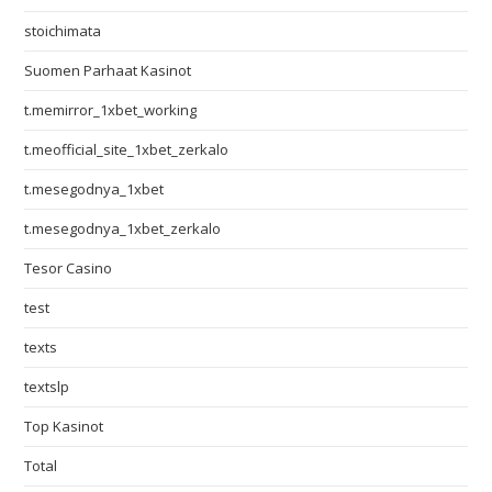
stoichimata
Suomen Parhaat Kasinot
t.memirror_1xbet_working
t.meofficial_site_1xbet_zerkalo
t.mesegodnya_1xbet
t.mesegodnya_1xbet_zerkalo
Tesor Casino
test
texts
textslp
Top Kasinot
Total