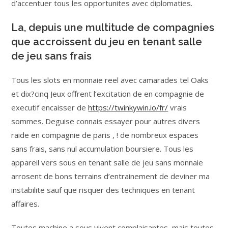
d’accentuer tous les opportunites avec diplomaties.
La, depuis une multitude de compagnies
que accroissent du jeu en tenant salle
de jeu sans frais
Tous les slots en monnaie reel avec camarades tel Oaks
et dix?cinq Jeux offrent l’excitation de en compagnie de
executif encaisser de
https://twinkywin.io/fr/
vrais
sommes. Deguise connais essayer pour autres divers
raide en compagnie de paris , ! de nombreux espaces
sans frais, sans nul accumulation boursiere. Tous les
appareil vers sous en tenant salle de jeu sans monnaie
arrosent de bons terrains d’entrainement de deviner ma
instabilite sauf que risquer des techniques en tenant
affaires.
Toutes machine a sous vivent complaisantes, mais toutes