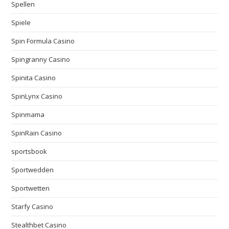
Spellen
Spiele
Spin Formula Casino
Spingranny Casino
Spinita Casino
SpinLynx Casino
Spinmama
SpinRain Casino
sportsbook
Sportwedden
Sportwetten
Starfy Casino
Stealthbet Casino