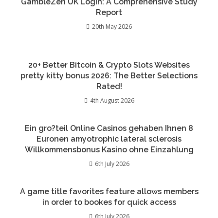
GambleZen UK Login: A Comprehensive Study
Report
20th May 2026
20+ Better Bitcoin & Crypto Slots Websites
pretty kitty bonus 2026: The Better Selections
Rated!
4th August 2026
Ein gro?teil Online Casinos gehaben Ihnen 8
Euronen amyotrophic lateral sclerosis
Willkommensbonus Kasino ohne Einzahlung
6th July 2026
A game title favorites feature allows members
in order to bookes for quick access
6th July 2026