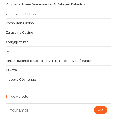
Zimpler ei toimi? Vianmääritys & Rahojen Palautus
zolotoyabloko.ru A
Zombillion Casino
Zuluspins Casino
Στοιχηματικές
Блог
Пинап казино в КЗ: Ваш путь к азартным победам!
Текста
Форекс Обучение
Newsletter
GO