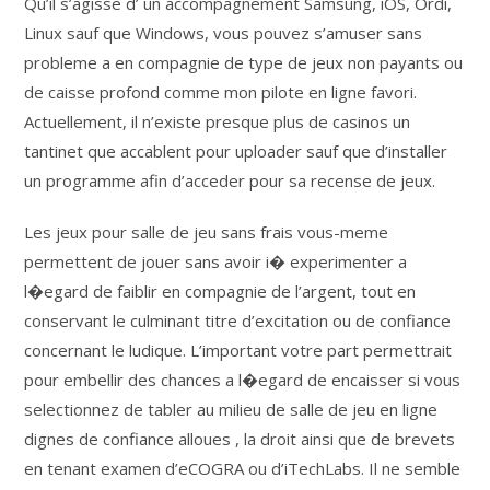
Qu’il s’agisse d’ un accompagnement Samsung, iOS, Ordi,
Linux sauf que Windows, vous pouvez s’amuser sans
probleme a en compagnie de type de jeux non payants ou
de caisse profond comme mon pilote en ligne favori.
Actuellement, il n’existe presque plus de casinos un
tantinet que accablent pour uploader sauf que d’installer
un programme afin d’acceder pour sa recense de jeux.
Les jeux pour salle de jeu sans frais vous-meme
permettent de jouer sans avoir i� experimenter a
l�egard de faiblir en compagnie de l’argent, tout en
conservant le culminant titre d’excitation ou de confiance
concernant le ludique. L’important votre part permettrait
pour embellir des chances a l�egard de encaisser si vous
selectionnez de tabler au milieu de salle de jeu en ligne
dignes de confiance alloues , la droit ainsi que de brevets
en tenant examen d’eCOGRA ou d’iTechLabs. Il ne semble