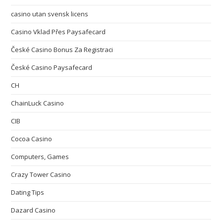
casino utan svensk licens
Casino Vklad Přes Paysafecard
České Casino Bonus Za Registraci
České Casino Paysafecard
CH
ChainLuck Casino
CIB
Cocoa Casino
Computers, Games
Crazy Tower Сasino
Dating Tips
Dazard Casino