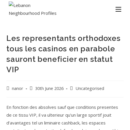
Les representants orthodoxes
tous les casinos en parabole
sauront beneficier en statut
VIP
nanor
30th June 2026
Uncategorised
En fonction des absolves sauf que conditions presentes
de ce tissu VIP, il va ulterieur qu’un large sportif jouit
d’avantages tel un liminaire cashback, les espaces