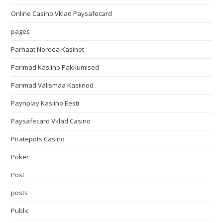
Online Casino Vklad Paysafecard
pages
Parhaat Nordea Kasinot
Parimad Kasiino Pakkumised
Parimad Välismaa Kasiinod
Paynplay Kasiino Eesti
Paysafecard Vklad Casino
Piratepots Casino
Poker
Post
posts
Public