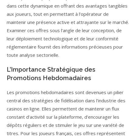
dans cette dynamique en offrant des avantages tangibles
aux joueurs, tout en permettant à l’opérateur de
maintenir une présence active et attrayante sur le marché.
Examiner ces offres sous l’angle de leur conception, de
leur déploiement technologique et de leur conformité
réglementaire fournit des informations précieuses pour
toute analyse sectorielle.
L’Importance Stratégique des
Promotions Hebdomadaires
Les promotions hebdomadaires sont devenues un pilier
central des stratégies de fidélisation dans l’industrie des
casinos en ligne. Elles permettent de maintenir un flux
constant d’activité sur la plateforme, d’encourager les
dépôts réguliers et de stimuler le jeu sur une variété de
titres. Pour les joueurs français, ces offres représentent