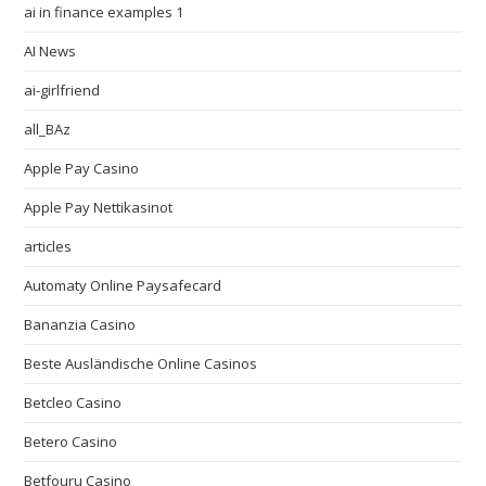
ai in finance examples 1
AI News
ai-girlfriend
all_BAz
Apple Pay Casino
Apple Pay Nettikasinot
articles
Automaty Online Paysafecard
Bananzia Casino
Beste Ausländische Online Casinos
Betcleo Casino
Betero Casino
Betfouru Casino