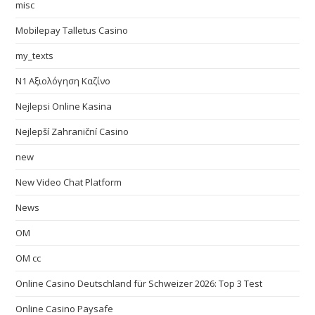
misc
Mobilepay Talletus Casino
my_texts
N1 Αξιολόγηση Καζίνο
Nejlepsi Online Kasina
Nejlepší Zahraniční Casino
new
New Video Chat Platform
News
OM
OM cc
Online Casino Deutschland für Schweizer 2026: Top 3 Test
Online Casino Paysafe