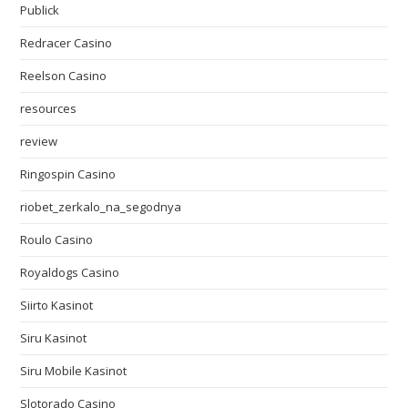
Publick
Redracer Casino
Reelson Casino
resources
review
Ringospin Casino
riobet_zerkalo_na_segodnya
Roulo Casino
Royaldogs Casino
Siirto Kasinot
Siru Kasinot
Siru Mobile Kasinot
Slotorado Casino