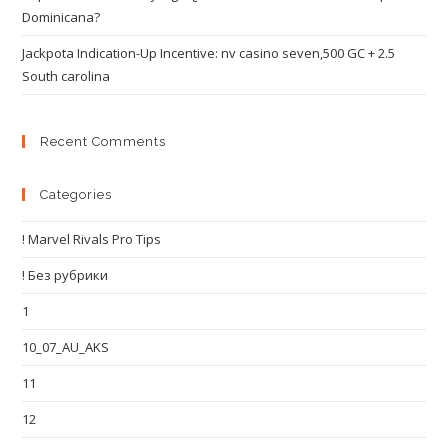
Dominicana?
Jackpota Indication-Up Incentive: nv casino seven,500 GC + 2.5
South carolina
Recent Comments
Categories
! Marvel Rivals Pro Tips
! Без рубрики
1
10_07_AU_AKS
11
12