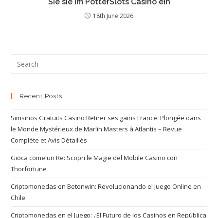
Sie sie im PotterSlots Casino ein
18th June 2026
Recent Posts
Simsinos Gratuits Casino Retirer ses gains France: Plongée dans
le Monde Mystérieux de Marlin Masters à Atlantis – Revue
Complète et Avis Détaillés
Gioca come un Re: Scopri le Magie del Mobile Casino con
Thorfortune
Criptomonedas en Betonwin: Revolucionando el Juego Online en
Chile
Criptomonedas en el Juego: ¿El Futuro de los Casinos en República