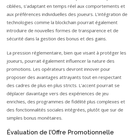
ciblées, s’adaptant en temps réel aux comportements et
aux préférences individuelles des joueurs. L’intégration de
technologies comme la blockchain pourrait également
introduire de nouvelles formes de transparence et de
sécurité dans la gestion des bonus et des gains.
La pression réglementaire, bien que visant à protéger les
joueurs, pourrait également influencer la nature des
promotions. Les opérateurs devront innover pour
proposer des avantages attrayants tout en respectant
des cadres de plus en plus stricts. L’accent pourrait se
déplacer davantage vers des expériences de jeu
enrichies, des programmes de fidélité plus complexes et
des fonctionnalités sociales intégrées, plutôt que sur de
simples bonus monétaires.
Évaluation de l’Offre Promotionnelle