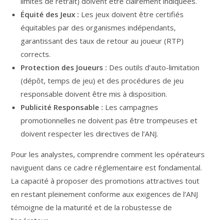
limites de retrait) doivent être clairement indiquées.
Équité des Jeux :
Les jeux doivent être certifiés
équitables par des organismes indépendants,
garantissant des taux de retour au joueur (RTP)
corrects.
Protection des Joueurs :
Des outils d’auto-limitation
(dépôt, temps de jeu) et des procédures de jeu
responsable doivent être mis à disposition.
Publicité Responsable :
Les campagnes
promotionnelles ne doivent pas être trompeuses et
doivent respecter les directives de l’ANJ.
Pour les analystes, comprendre comment les opérateurs
naviguent dans ce cadre réglementaire est fondamental.
La capacité à proposer des promotions attractives tout
en restant pleinement conforme aux exigences de l’ANJ
témoigne de la maturité et de la robustesse de