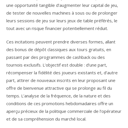
une opportunité tangible d’augmenter leur capital de jeu,
de tester de nouvelles machines à sous ou de prolonger
leurs sessions de jeu sur leurs jeux de table préférés, le
tout avec un risque financier potentiellement réduit.
Ces incitations peuvent prendre diverses formes, allant
des bonus de dépôt classiques aux tours gratuits, en
passant par des programmes de cashback ou des
tournois exclusifs. L’objectif est double : d’une part,
récompenser la fidélité des joueurs existants et, d’autre
part, attirer de nouveaux inscrits en leur proposant une
offre de bienvenue attractive qui se prolonge au fil du
temps. L’analyse de la fréquence, de la nature et des
conditions de ces promotions hebdomadaires offre un
aperçu précieux de la politique commerciale de l’opérateur
et de sa compréhension du marché local.