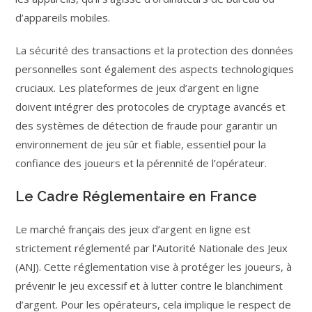
d’appareils mobiles.
La sécurité des transactions et la protection des données
personnelles sont également des aspects technologiques
cruciaux. Les plateformes de jeux d’argent en ligne
doivent intégrer des protocoles de cryptage avancés et
des systèmes de détection de fraude pour garantir un
environnement de jeu sûr et fiable, essentiel pour la
confiance des joueurs et la pérennité de l’opérateur.
Le Cadre Réglementaire en France
Le marché français des jeux d’argent en ligne est
strictement réglementé par l’Autorité Nationale des Jeux
(ANJ). Cette réglementation vise à protéger les joueurs, à
prévenir le jeu excessif et à lutter contre le blanchiment
d’argent. Pour les opérateurs, cela implique le respect de