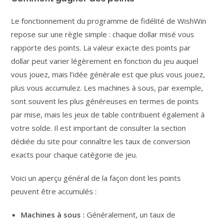
Le fonctionnement du programme de fidélité de WishWin
repose sur une règle simple : chaque dollar misé vous
rapporte des points. La valeur exacte des points par
dollar peut varier légèrement en fonction du jeu auquel
vous jouez, mais l’idée générale est que plus vous jouez,
plus vous accumulez. Les machines à sous, par exemple,
sont souvent les plus généreuses en termes de points
par mise, mais les jeux de table contribuent également à
votre solde. Il est important de consulter la section
dédiée du site pour connaître les taux de conversion
exacts pour chaque catégorie de jeu.
Voici un aperçu général de la façon dont les points
peuvent être accumulés :
Machines à sous :
Généralement, un taux de