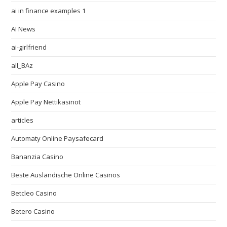
ai in finance examples 1
AI News
ai-girlfriend
all_BAz
Apple Pay Casino
Apple Pay Nettikasinot
articles
Automaty Online Paysafecard
Bananzia Casino
Beste Ausländische Online Casinos
Betcleo Casino
Betero Casino