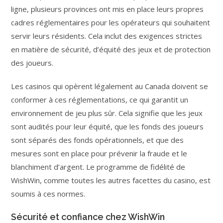
ligne, plusieurs provinces ont mis en place leurs propres
cadres réglementaires pour les opérateurs qui souhaitent
servir leurs résidents. Cela inclut des exigences strictes
en matière de sécurité, d’équité des jeux et de protection
des joueurs.
Les casinos qui opèrent légalement au Canada doivent se
conformer à ces réglementations, ce qui garantit un
environnement de jeu plus sûr. Cela signifie que les jeux
sont audités pour leur équité, que les fonds des joueurs
sont séparés des fonds opérationnels, et que des
mesures sont en place pour prévenir la fraude et le
blanchiment d’argent. Le programme de fidélité de
WishWin, comme toutes les autres facettes du casino, est
soumis à ces normes.
Sécurité et confiance chez WishWin