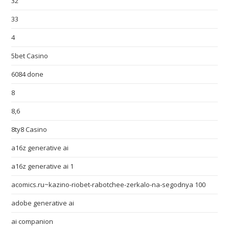
32
33
4
5bet Casino
6084 done
8
8,6
8ty8 Casino
a16z generative ai
a16z generative ai 1
acomics.ru~kazino-riobet-rabotchee-zerkalo-na-segodnya 100
adobe generative ai
ai companion