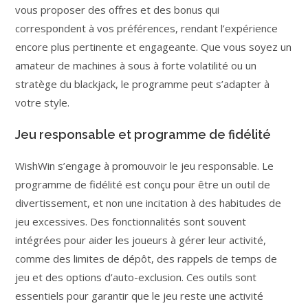
vous proposer des offres et des bonus qui
correspondent à vos préférences, rendant l’expérience
encore plus pertinente et engageante. Que vous soyez un
amateur de machines à sous à forte volatilité ou un
stratège du blackjack, le programme peut s’adapter à
votre style.
Jeu responsable et programme de fidélité
WishWin s’engage à promouvoir le jeu responsable. Le
programme de fidélité est conçu pour être un outil de
divertissement, et non une incitation à des habitudes de
jeu excessives. Des fonctionnalités sont souvent
intégrées pour aider les joueurs à gérer leur activité,
comme des limites de dépôt, des rappels de temps de
jeu et des options d’auto-exclusion. Ces outils sont
essentiels pour garantir que le jeu reste une activité