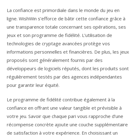
La confiance est primordiale dans le monde du jeu en
ligne. WishWin s’efforce de bâtir cette confiance grâce à
une transparence totale concernant ses opérations, ses
jeux et son programme de fidélité. L’utilisation de
technologies de cryptage avancées protège vos
informations personnelles et financières. De plus, les jeux
proposés sont généralement fournis par des
développeurs de logiciels réputés, dont les produits sont
régulièrement testés par des agences indépendantes
pour garantir leur équité.
Le programme de fidélité contribue également à la
confiance en offrant une valeur tangible et prévisible à
votre jeu. Savoir que chaque pari vous rapproche d’une
récompense concrète ajoute une couche supplémentaire
de satisfaction à votre expérience. En choisissant un