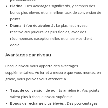
Platine :
Des avantages significatifs, y compris des
bonus plus élevés et un meilleur taux de conversion de
points.
Diamant (ou équivalent) :
Le plus haut niveau,
réservé aux joueurs les plus fidèles, avec des
récompenses exceptionnelles et un service client
dédié.
Avantages par niveau
Chaque niveau vous apporte des avantages
supplémentaires. Au fur et à mesure que vous montez en
grade, vous pouvez vous attendre à :
Taux de conversion de points amélioré :
Vos points
valent plus à chaque niveau supérieur.
Bonus de recharge plus élevés :
Des pourcentages