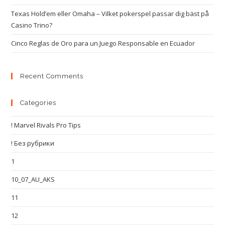
Texas Hold’em eller Omaha – Vilket pokerspel passar dig bäst på
Casino Trino?
Cinco Reglas de Oro para un Juego Responsable en Ecuador
Recent Comments
Categories
! Marvel Rivals Pro Tips
! Без рубрики
1
10_07_AU_AKS
11
12