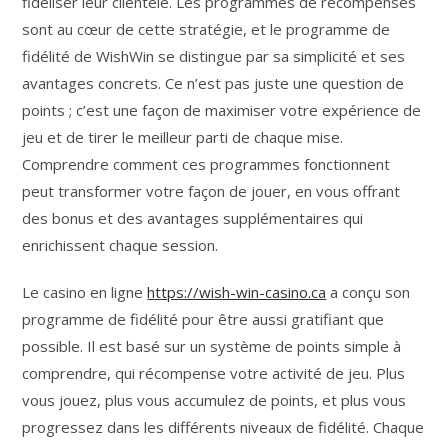
fidéliser leur clientèle. Les programmes de récompenses
sont au cœur de cette stratégie, et le programme de
fidélité de WishWin se distingue par sa simplicité et ses
avantages concrets. Ce n’est pas juste une question de
points ; c’est une façon de maximiser votre expérience de
jeu et de tirer le meilleur parti de chaque mise.
Comprendre comment ces programmes fonctionnent
peut transformer votre façon de jouer, en vous offrant
des bonus et des avantages supplémentaires qui
enrichissent chaque session.
Le casino en ligne
https://wish-win-casino.ca
a conçu son
programme de fidélité pour être aussi gratifiant que
possible. Il est basé sur un système de points simple à
comprendre, qui récompense votre activité de jeu. Plus
vous jouez, plus vous accumulez de points, et plus vous
progressez dans les différents niveaux de fidélité. Chaque