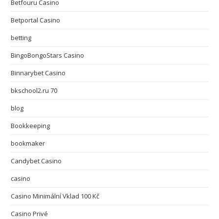
Betfouru Casino
Betportal Casino
betting
BingoBongoStars Casino
Binnarybet Casino
bkschool2.ru 70
blog
Bookkeeping
bookmaker
Candybet Casino
casino
Casino Minimální Vklad 100 Kč
Casino Privé