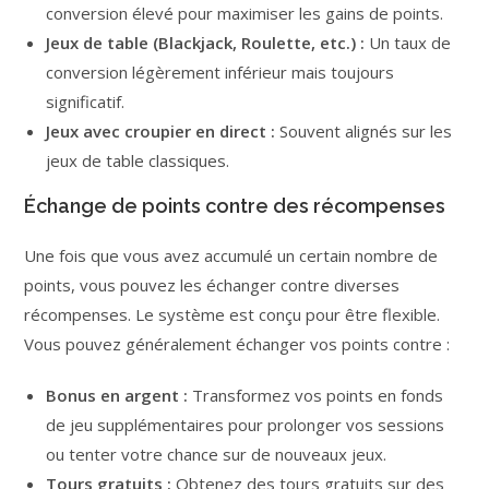
conversion élevé pour maximiser les gains de points.
Jeux de table (Blackjack, Roulette, etc.) :
Un taux de
conversion légèrement inférieur mais toujours
significatif.
Jeux avec croupier en direct :
Souvent alignés sur les
jeux de table classiques.
Échange de points contre des récompenses
Une fois que vous avez accumulé un certain nombre de
points, vous pouvez les échanger contre diverses
récompenses. Le système est conçu pour être flexible.
Vous pouvez généralement échanger vos points contre :
Bonus en argent :
Transformez vos points en fonds
de jeu supplémentaires pour prolonger vos sessions
ou tenter votre chance sur de nouveaux jeux.
Tours gratuits :
Obtenez des tours gratuits sur des