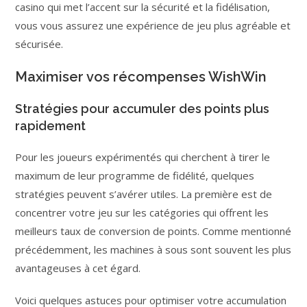
casino qui met l’accent sur la sécurité et la fidélisation,
vous vous assurez une expérience de jeu plus agréable et
sécurisée.
Maximiser vos récompenses WishWin
Stratégies pour accumuler des points plus
rapidement
Pour les joueurs expérimentés qui cherchent à tirer le
maximum de leur programme de fidélité, quelques
stratégies peuvent s’avérer utiles. La première est de
concentrer votre jeu sur les catégories qui offrent les
meilleurs taux de conversion de points. Comme mentionné
précédemment, les machines à sous sont souvent les plus
avantageuses à cet égard.
Voici quelques astuces pour optimiser votre accumulation