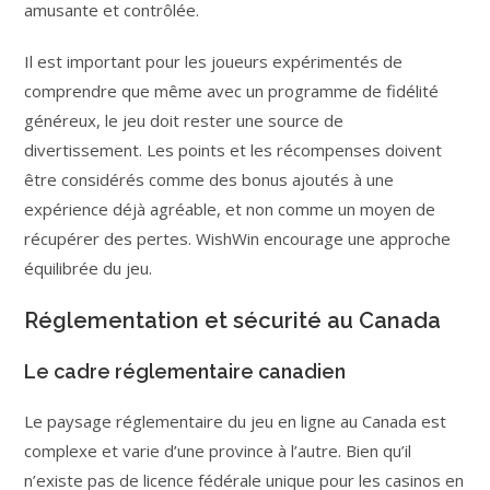
amusante et contrôlée.
Il est important pour les joueurs expérimentés de
comprendre que même avec un programme de fidélité
généreux, le jeu doit rester une source de
divertissement. Les points et les récompenses doivent
être considérés comme des bonus ajoutés à une
expérience déjà agréable, et non comme un moyen de
récupérer des pertes. WishWin encourage une approche
équilibrée du jeu.
Réglementation et sécurité au Canada
Le cadre réglementaire canadien
Le paysage réglementaire du jeu en ligne au Canada est
complexe et varie d’une province à l’autre. Bien qu’il
n’existe pas de licence fédérale unique pour les casinos en