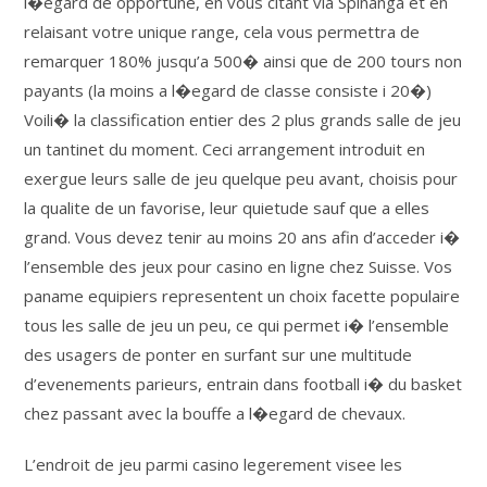
l�egard de opportune, en vous citant via Spinanga et en
relaisant votre unique range, cela vous permettra de
remarquer 180% jusqu’a 500� ainsi que de 200 tours non
payants (la moins a l�egard de classe consiste i 20�)
Voili� la classification entier des 2 plus grands salle de jeu
un tantinet du moment. Ceci arrangement introduit en
exergue leurs salle de jeu quelque peu avant, choisis pour
la qualite de un favorise, leur quietude sauf que a elles
grand. Vous devez tenir au moins 20 ans afin d’acceder i�
l’ensemble des jeux pour casino en ligne chez Suisse. Vos
paname equipiers representent un choix facette populaire
tous les salle de jeu un peu, ce qui permet i� l’ensemble
des usagers de ponter en surfant sur une multitude
d’evenements parieurs, entrain dans football i� du basket
chez passant avec la bouffe a l�egard de chevaux.
L’endroit de jeu parmi casino legerement visee les