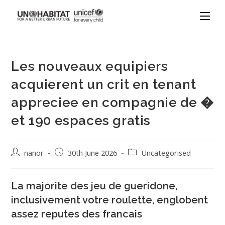
Les nouveaux equipiers
acquierent un crit en tenant
appreciee en compagnie de �
et 190 espaces gratis
nanor
30th June 2026
Uncategorised
La majorite des jeu de gueridone,
inclusivement votre roulette, englobent
assez reputes des francais