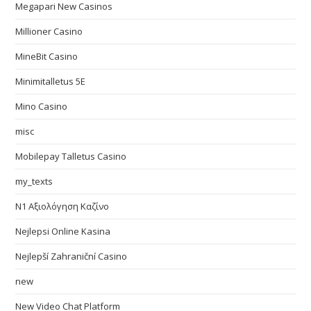
Megapari New Casinos
Millioner Casino
MineBit Casino
Minimitalletus 5E
Mino Casino
misc
Mobilepay Talletus Casino
my_texts
N1 Αξιολόγηση Καζίνο
Nejlepsi Online Kasina
Nejlepší Zahraniční Casino
new
New Video Chat Platform