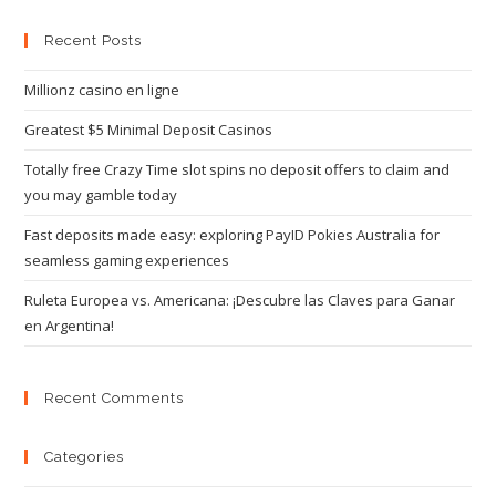
Recent Posts
Millionz casino en ligne
Greatest $5 Minimal Deposit Casinos
Totally free Crazy Time slot spins no deposit offers to claim and
you may gamble today
Fast deposits made easy: exploring PayID Pokies Australia for
seamless gaming experiences
Ruleta Europea vs. Americana: ¡Descubre las Claves para Ganar
en Argentina!
Recent Comments
Categories