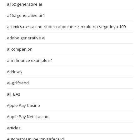
a16z generative ai
a16z generative ai 1
acomics.ru~kazino-riobet-rabotchee-zerkalo-na-segodnya 100
adobe generative ai
ai companion
ai in finance examples 1
AI News
ai-girlfriend
all_BAz
Apple Pay Casino
Apple Pay Nettikasinot
articles
Automaty Online Paysafecard