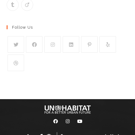
Follow Us