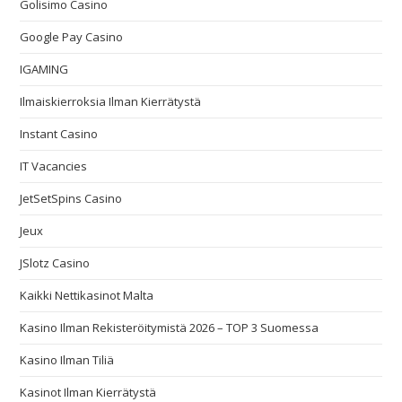
Golisimo Casino
Google Pay Casino
IGAMING
Ilmaiskierroksia Ilman Kierrätystä
Instant Casino
IT Vacancies
JetSetSpins Casino
Jeux
JSlotz Casino
Kaikki Nettikasinot Malta
Kasino Ilman Rekisteröitymistä 2026 – TOP 3 Suomessa
Kasino Ilman Tiliä
Kasinot Ilman Kierrätystä