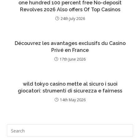
one hundred 100 percent free No-deposit
Revolves 2026 Also offers Of Top Casinos
24th July 2026
Découvrez les avantages exclusifs du Casino
Privé en France
17th June 2026
wild tokyo casino mette al sicuro i suoi
giocatori: strumenti di sicurezza e fairness
14th May 2026