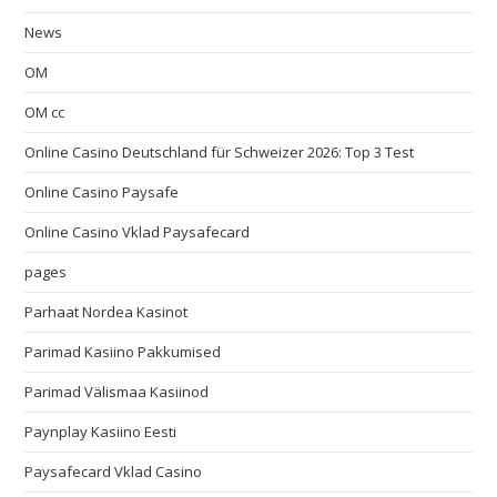
News
OM
OM cc
Online Casino Deutschland für Schweizer 2026: Top 3 Test
Online Casino Paysafe
Online Casino Vklad Paysafecard
pages
Parhaat Nordea Kasinot
Parimad Kasiino Pakkumised
Parimad Välismaa Kasiinod
Paynplay Kasiino Eesti
Paysafecard Vklad Casino