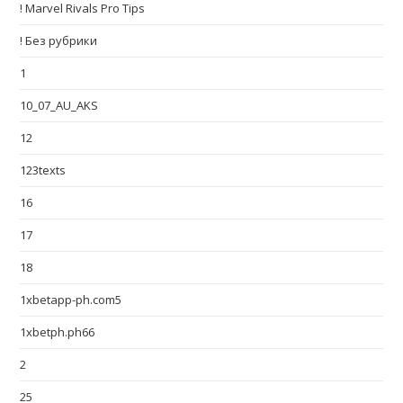
! Marvel Rivals Pro Tips
! Без рубрики
1
10_07_AU_AKS
12
123texts
16
17
18
1xbetapp-ph.com5
1xbetph.ph66
2
25