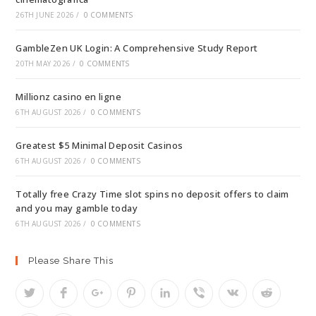
26TH JUNE 2026
/
0 COMMENTS
GambleZen UK Login: A Comprehensive Study Report
20TH MAY 2026
/
0 COMMENTS
Millionz casino en ligne
6TH AUGUST 2026
/
0 COMMENTS
Greatest $5 Minimal Deposit Casinos
6TH AUGUST 2026
/
0 COMMENTS
Totally free Crazy Time slot spins no deposit offers to claim
and you may gamble today
6TH AUGUST 2026
/
0 COMMENTS
Please Share This