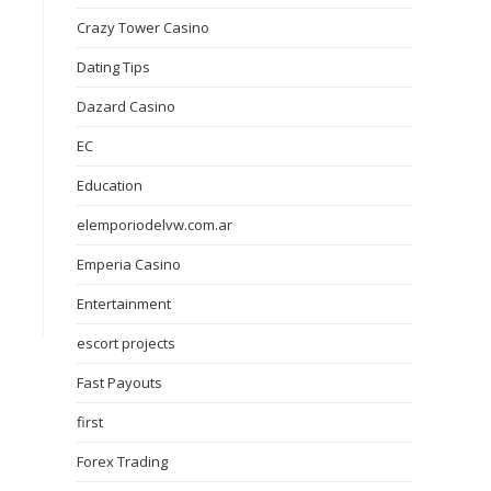
Crazy Tower Сasino
Dating Tips
Dazard Casino
EC
Education
elemporiodelvw.com.ar
Emperia Casino
Entertainment
escort projects
Fast Payouts
first
Forex Trading