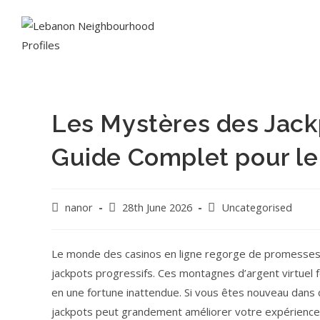
Les Mystères des Jackp
Guide Complet pour le
nanor
28th June 2026
Uncategorised
Le monde des casinos en ligne regorge de promesses sc
jackpots progressifs. Ces montagnes d’argent virtuel
en une fortune inattendue. Si vous êtes nouveau dans
jackpots peut grandement améliorer votre expérience d