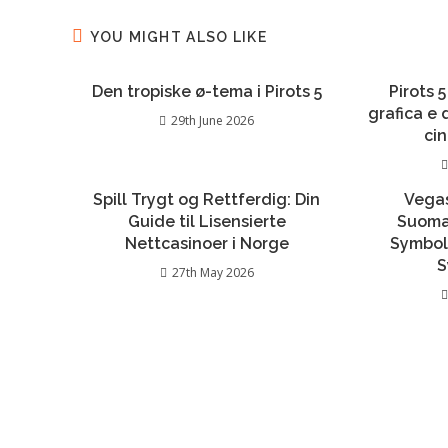
YOU MIGHT ALSO LIKE
Den tropiske ø-tema i Pirots 5
Pirots 5
grafica e
29th June 2026
ci
Spill Trygt og Rettferdig: Din
Vegas
Guide til Lisensierte
Suomal
Nettcasinoer i Norge
Symboli
S
27th May 2026