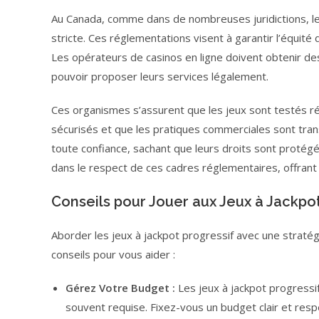
Au Canada, comme dans de nombreuses juridictions, le
stricte. Ces réglementations visent à garantir l’équité 
Les opérateurs de casinos en ligne doivent obtenir d
pouvoir proposer leurs services légalement.
Ces organismes s’assurent que les jeux sont testés ré
sécurisés et que les pratiques commerciales sont trans
toute confiance, sachant que leurs droits sont protég
dans le respect de ces cadres réglementaires, offrant 
Conseils pour Jouer aux Jeux à Jackpo
Aborder les jeux à jackpot progressif avec une stratég
conseils pour vous aider :
Gérez Votre Budget :
Les jeux à jackpot progressi
souvent requise. Fixez-vous un budget clair et resp