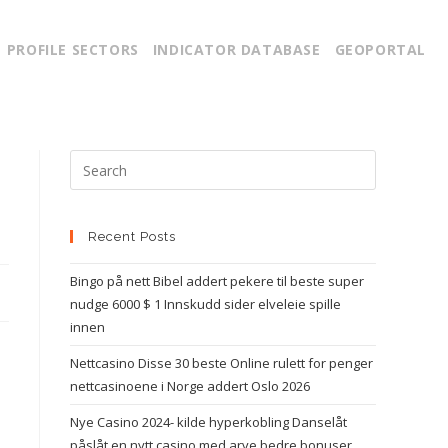
PROFILE SECTORS
INDICATOR DATABASE
GEOPORTAL
Recent Posts
Bingo på nett Bibel addert pekere til beste super
nudge 6000 $ 1 Innskudd sider elveleie spille
innen
Nettcasino Disse 30 beste Online rulett for penger
nettcasinoene i Norge addert Oslo 2026
Nye Casino 2024- kilde hyperkobling Danselåt
påslåt en nytt casino med arve bedre bonuser