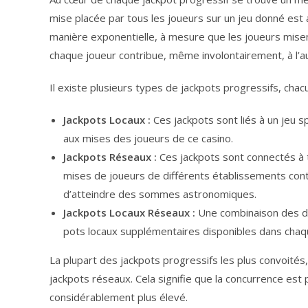
mise placée par tous les joueurs sur un jeu donné est
manière exponentielle, à mesure que les joueurs misen
chaque joueur contribue, même involontairement, à l’a
Il existe plusieurs types de jackpots progressifs, chac
Jackpots Locaux :
Ces jackpots sont liés à un jeu s
aux mises des joueurs de ce casino.
Jackpots Réseaux :
Ces jackpots sont connectés à tr
mises de joueurs de différents établissements cont
d’atteindre des sommes astronomiques.
Jackpots Locaux Réseaux :
Une combinaison des de
pots locaux supplémentaires disponibles dans chaq
La plupart des jackpots progressifs les plus convoité
jackpots réseaux. Cela signifie que la concurrence est
considérablement plus élevé.