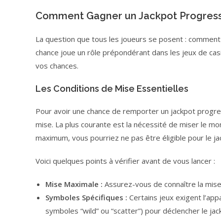
Comment Gagner un Jackpot Progressi
La question que tous les joueurs se posent : comment d
chance joue un rôle prépondérant dans les jeux de cas
vos chances.
Les Conditions de Mise Essentielles
Pour avoir une chance de remporter un jackpot progress
mise. La plus courante est la nécessité de miser le m
maximum, vous pourriez ne pas être éligible pour le 
Voici quelques points à vérifier avant de vous lancer :
Mise Maximale :
Assurez-vous de connaître la mise 
Symboles Spécifiques :
Certains jeux exigent l’ap
symboles “wild” ou “scatter”) pour déclencher le jac