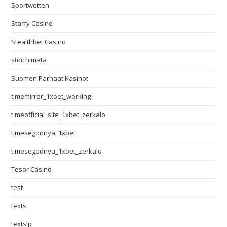
Sportwetten
Starfy Casino
Stealthbet Casino
stoichimata
Suomen Parhaat Kasinot
t.memirror_1xbet_working
t.meofficial_site_1xbet_zerkalo
t.mesegodnya_1xbet
t.mesegodnya_1xbet_zerkalo
Tesor Casino
test
texts
textslp