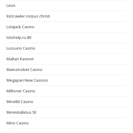
Leon
listcrawler corpus christi
LolaJack Casino
lotohelp.ru 80
Lussurio Casino
Maltan Kasinot
Mamzinobet Casino
Megapari New Casinos
Millioner Casino
MineBit Casino
Minimitalletus 5E
Mino Casino