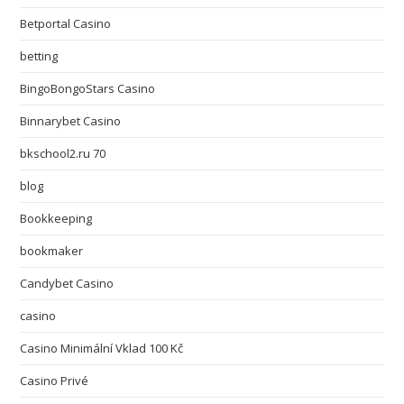
Betportal Casino
betting
BingoBongoStars Casino
Binnarybet Casino
bkschool2.ru 70
blog
Bookkeeping
bookmaker
Candybet Casino
casino
Casino Minimální Vklad 100 Kč
Casino Privé