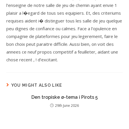
l’enseigne de notre salle de jeu de chemin ayant envie 1
plaisir a l�egard de tous ses equipiers. Et, des criteriums
requises aident i� distinguer tous les salle de jeu quelque
peu dignes de confiance ou calmes. Face a l’opulence en
compagnie de plateformes pour jeu legerement, faire le
bon choix peut paraitre difficile. Aussi bien, on voit des
annees ce neuf propos competitif a feuilleter, aidant une
chose recent , ! d’excitant.
YOU MIGHT ALSO LIKE
Den tropiske ø-tema i Pirots 5
29th June 2026