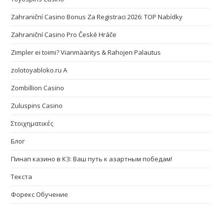
Zahraniční Casino Bonus Za Registraci 2026: TOP Nabídky
Zahraniční Casino Pro České Hráče
Zimpler ei toimi? Vianmääritys & Rahojen Palautus
zolotoyabloko.ru A
Zombillion Casino
Zuluspins Casino
Στοιχηματικές
Блог
Пинап казино в КЗ: Ваш путь к азартным победам!
Текста
Форекс Обучение