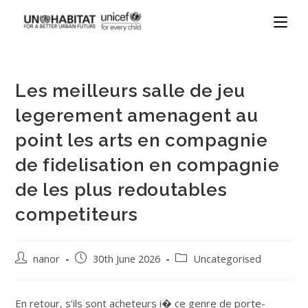
Les meilleurs salle de jeu
legerement amenagent au
point les arts en compagnie
de fidelisation en compagnie
de les plus redoutables
competiteurs
nanor
30th June 2026
Uncategorised
En retour, s’ils sont acheteurs i� ce genre de porte-