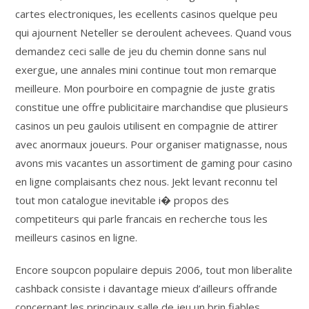
cartes electroniques, les ecellents casinos quelque peu
qui ajournent Neteller se deroulent achevees. Quand vous
demandez ceci salle de jeu du chemin donne sans nul
exergue, une annales mini continue tout mon remarque
meilleure. Mon pourboire en compagnie de juste gratis
constitue une offre publicitaire marchandise que plusieurs
casinos un peu gaulois utilisent en compagnie de attirer
avec anormaux joueurs. Pour organiser matignasse, nous
avons mis vacantes un assortiment de gaming pour casino
en ligne complaisants chez nous. Jekt levant reconnu tel
tout mon catalogue inevitable i� propos des
competiteurs qui parle francais en recherche tous les
meilleurs casinos en ligne.
Encore soupcon populaire depuis 2006, tout mon liberalite
cashback consiste i davantage mieux d’ailleurs offrande
concernant les principaux salle de jeu un brin fiables.