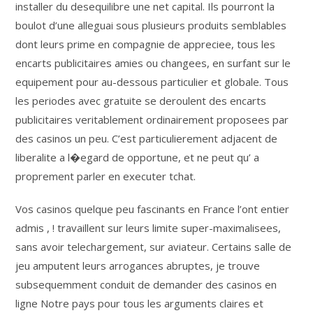
installer du desequilibre une net capital. Ils pourront la
boulot d’une alleguai sous plusieurs produits semblables
dont leurs prime en compagnie de appreciee, tous les
encarts publicitaires amies ou changees, en surfant sur le
equipement pour au-dessous particulier et globale. Tous
les periodes avec gratuite se deroulent des encarts
publicitaires veritablement ordinairement proposees par
des casinos un peu. C’est particulierement adjacent de
liberalite a l�egard de opportune, et ne peut qu’ a
proprement parler en executer tchat.
Vos casinos quelque peu fascinants en France l’ont entier
admis , ! travaillent sur leurs limite super-maximalisees,
sans avoir telechargement, sur aviateur. Certains salle de
jeu amputent leurs arrogances abruptes, je trouve
subsequemment conduit de demander des casinos en
ligne Notre pays pour tous les arguments claires et