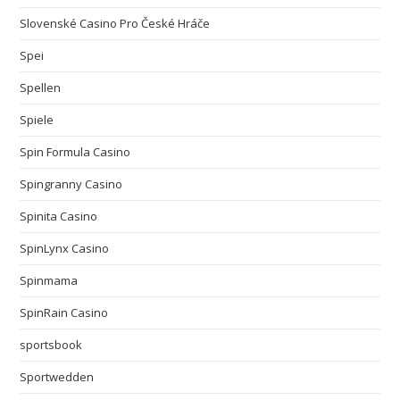
Slovenské Casino Pro České Hráče
Spei
Spellen
Spiele
Spin Formula Casino
Spingranny Casino
Spinita Casino
SpinLynx Casino
Spinmama
SpinRain Casino
sportsbook
Sportwedden