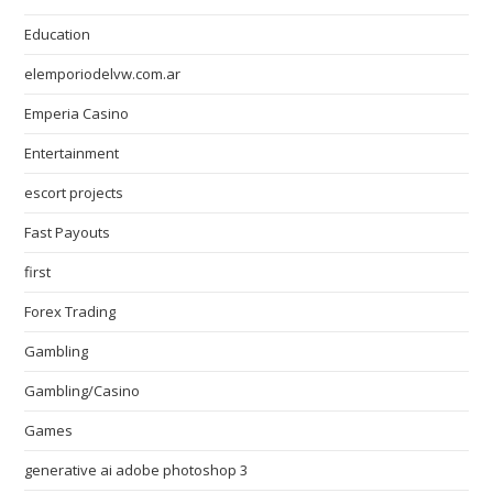
Education
elemporiodelvw.com.ar
Emperia Casino
Entertainment
escort projects
Fast Payouts
first
Forex Trading
Gambling
Gambling/Casino
Games
generative ai adobe photoshop 3