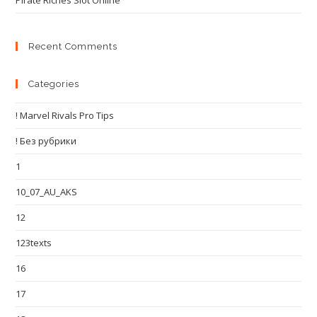
Pirate Riches Slot Online
Recent Comments
Categories
! Marvel Rivals Pro Tips
! Без рубрики
1
10_07_AU_AKS
12
123texts
16
17