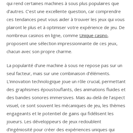
qui rend certaines machines à sous plus populaires que
d’autres. C’est une excellente question, car comprendre
ces tendances peut vous aider à trouver les jeux qui vous
plairont le plus et à optimiser votre expérience de jeu. De
nombreux casinos en ligne, comme
Unique casino
,
proposent une sélection impressionnante de ces jeux,
chacun avec son propre charme.
La popularité d’une machine à sous ne repose pas sur un
seul facteur, mais sur une combinaison d’éléments.
L’innovation technologique joue un rôle crucial, permettant
des graphismes époustouflants, des animations fluides et
des bandes sonores immersives. Mais au-delà de l’aspect
visuel, ce sont souvent les mécaniques de jeu, les thèmes
engageants et le potentiel de gains qui fidélisent les
joueurs. Les développeurs de jeux redoublent
d’ingéniosité pour créer des expériences uniques qui