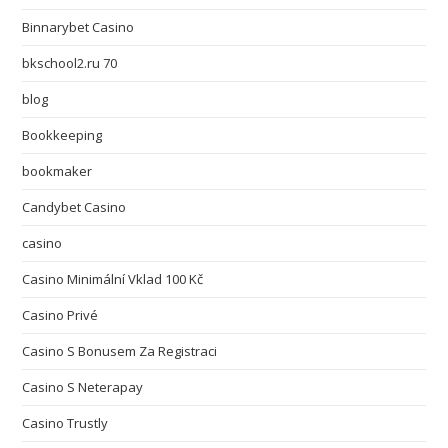
Binnarybet Casino
bkschool2.ru 70
blog
Bookkeeping
bookmaker
Candybet Casino
casino
Casino Minimální Vklad 100 Kč
Casino Privé
Casino S Bonusem Za Registraci
Casino S Neterapay
Casino Trustly