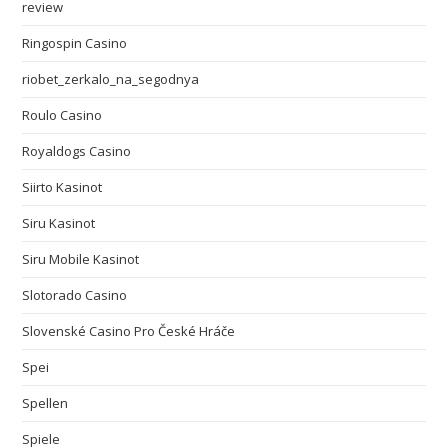
review
Ringospin Casino
riobet_zerkalo_na_segodnya
Roulo Casino
Royaldogs Casino
Siirto Kasinot
Siru Kasinot
Siru Mobile Kasinot
Slotorado Casino
Slovenské Casino Pro České Hráče
Spei
Spellen
Spiele