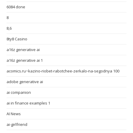
6084 done
8
8,6
8ty8 Casino
a16z generative ai
a16z generative ai 1
acomics.ru~kazino-riobet-rabotchee-zerkalo-na-segodnya 100
adobe generative ai
ai companion
ai in finance examples 1
AI News
ai-girlfriend