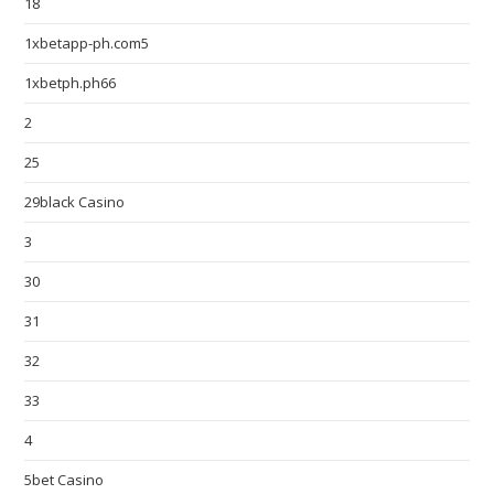
18
1xbetapp-ph.com5
1xbetph.ph66
2
25
29black Casino
3
30
31
32
33
4
5bet Casino