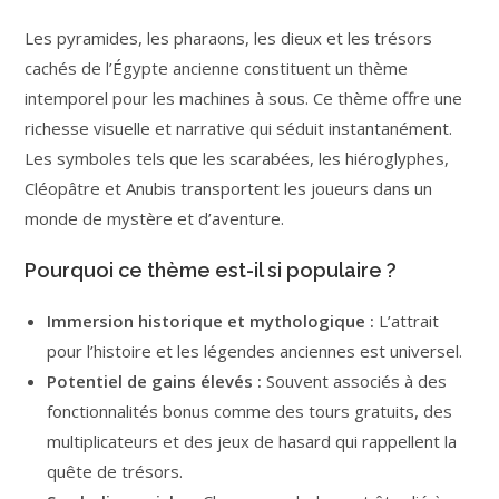
Les pyramides, les pharaons, les dieux et les trésors
cachés de l’Égypte ancienne constituent un thème
intemporel pour les machines à sous. Ce thème offre une
richesse visuelle et narrative qui séduit instantanément.
Les symboles tels que les scarabées, les hiéroglyphes,
Cléopâtre et Anubis transportent les joueurs dans un
monde de mystère et d’aventure.
Pourquoi ce thème est-il si populaire ?
Immersion historique et mythologique :
L’attrait
pour l’histoire et les légendes anciennes est universel.
Potentiel de gains élevés :
Souvent associés à des
fonctionnalités bonus comme des tours gratuits, des
multiplicateurs et des jeux de hasard qui rappellent la
quête de trésors.