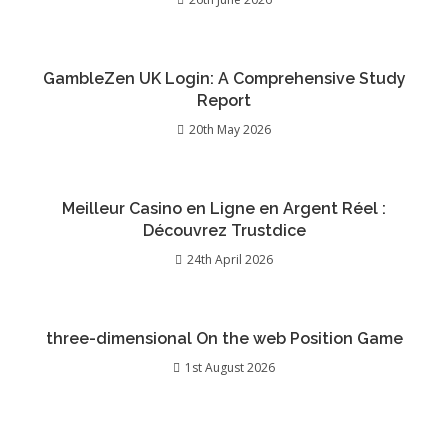
GambleZen UK Login: A Comprehensive Study
Report
20th May 2026
Meilleur Casino en Ligne en Argent Réel :
Découvrez Trustdice
24th April 2026
three-dimensional On the web Position Game
1st August 2026