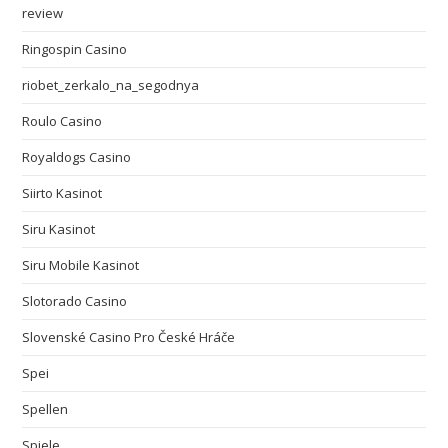
review
Ringospin Casino
riobet_zerkalo_na_segodnya
Roulo Casino
Royaldogs Casino
Siirto Kasinot
Siru Kasinot
Siru Mobile Kasinot
Slotorado Casino
Slovenské Casino Pro České Hráče
Spei
Spellen
Spiele