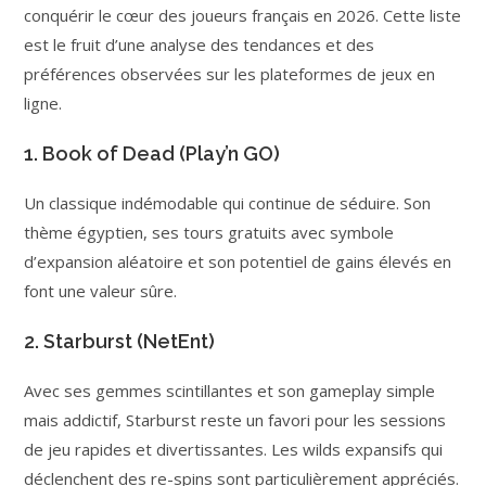
conquérir le cœur des joueurs français en 2026. Cette liste
est le fruit d’une analyse des tendances et des
préférences observées sur les plateformes de jeux en
ligne.
1. Book of Dead (Play’n GO)
Un classique indémodable qui continue de séduire. Son
thème égyptien, ses tours gratuits avec symbole
d’expansion aléatoire et son potentiel de gains élevés en
font une valeur sûre.
2. Starburst (NetEnt)
Avec ses gemmes scintillantes et son gameplay simple
mais addictif, Starburst reste un favori pour les sessions
de jeu rapides et divertissantes. Les wilds expansifs qui
déclenchent des re-spins sont particulièrement appréciés.