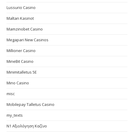
Lussurio Casino
Maltan Kasinot
Mamzinobet Casino
Megapari New Casinos
Millioner Casino
MineBit Casino
Minimitalletus 5E
Mino Casino
misc
Mobilepay Talletus Casino
my_texts
N1 Αξιολόγηση Καζίνο