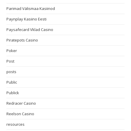
Parimad Välismaa Kasiinod
Paynplay Kasiino Eesti
Paysafecard Vklad Casino
Piratepots Casino
Poker
Post
posts
Public
Publick
Redracer Casino
Reelson Casino
resources