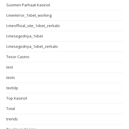
Suomen Parhaat Kasinot
t.memirror_1xbet_working
t.meofficial_site_1xbet_zerkalo
t.mesegodnya_1xbet
t.mesegodnya_1xbet_zerkalo
Tesor Casino
test
texts
textslp
Top Kasinot
Total
trends