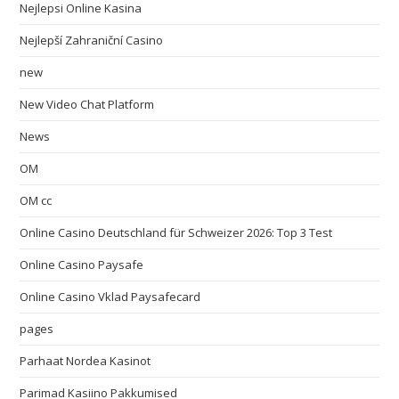
Nejlepsi Online Kasina
Nejlepší Zahraniční Casino
new
New Video Chat Platform
News
OM
OM cc
Online Casino Deutschland für Schweizer 2026: Top 3 Test
Online Casino Paysafe
Online Casino Vklad Paysafecard
pages
Parhaat Nordea Kasinot
Parimad Kasiino Pakkumised