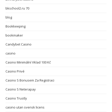
bkschool2.ru 70
blog
Bookkeeping
bookmaker
Candybet Casino
casino
Casino Minimální Vklad 100 Kč
Casino Privé
Casino S Bonusem Za Registraci
Casino S Neterapay
Casino Trustly
casino utan svensk licens