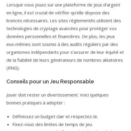
Lorsque vous jouez sur une plateforme de jeux d’argent
en ligne, il est crucial de vérifier qu’elle dispose des
licences nécessaires. Les sites réglementés utilisent des
technologies de cryptage avancées pour protéger vos
données personnelles et financières. De plus, les jeux
eux-mêmes sont soumis à des audits réguliers par des
organismes indépendants pour s’assurer de leur équité et
de la fiabilité de leurs générateurs de nombres aléatoires
(RNG).
Conseils pour un Jeu Responsable
Jouer doit rester un divertissement. Voici quelques
bonnes pratiques à adopter :
Définissez un budget clair et respectez-le.
Fixez-vous des limites de temps de jeu.