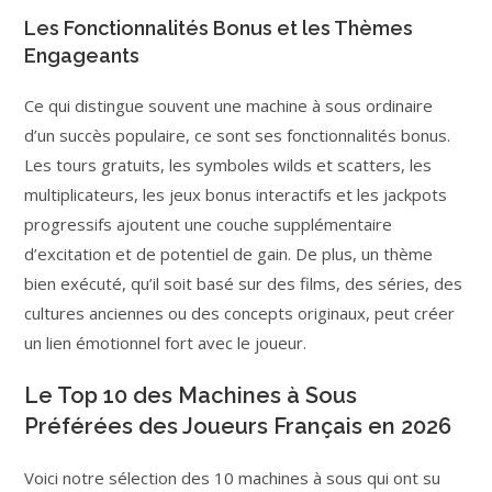
Les Fonctionnalités Bonus et les Thèmes
Engageants
Ce qui distingue souvent une machine à sous ordinaire
d’un succès populaire, ce sont ses fonctionnalités bonus.
Les tours gratuits, les symboles wilds et scatters, les
multiplicateurs, les jeux bonus interactifs et les jackpots
progressifs ajoutent une couche supplémentaire
d’excitation et de potentiel de gain. De plus, un thème
bien exécuté, qu’il soit basé sur des films, des séries, des
cultures anciennes ou des concepts originaux, peut créer
un lien émotionnel fort avec le joueur.
Le Top 10 des Machines à Sous
Préférées des Joueurs Français en 2026
Voici notre sélection des 10 machines à sous qui ont su