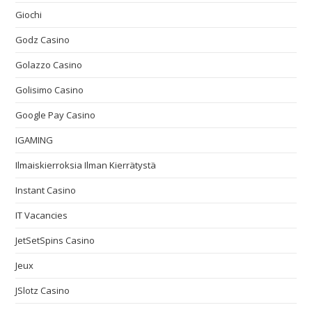
Giochi
Godz Casino
Golazzo Casino
Golisimo Casino
Google Pay Casino
IGAMING
Ilmaiskierroksia Ilman Kierrätystä
Instant Casino
IT Vacancies
JetSetSpins Casino
Jeux
JSlotz Casino