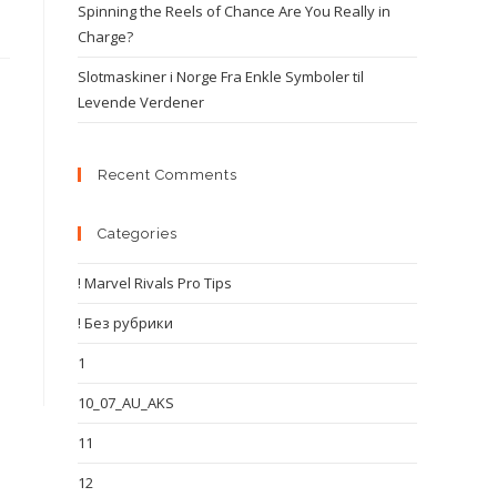
Spinning the Reels of Chance Are You Really in
Charge?
Slotmaskiner i Norge Fra Enkle Symboler til
Levende Verdener
Recent Comments
Categories
! Marvel Rivals Pro Tips
! Без рубрики
1
10_07_AU_AKS
11
12