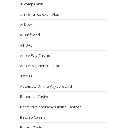
ai companion
ai in finance examples 1
AI News
ai-girlfriend
all_BAz
Apple Pay Casino
Apple Pay Nettikasinot
articles
Automaty Online Paysafecard
Bananzia Casino
Beste Ausländische Online Casinos
Betcleo Casino
Betero Casino