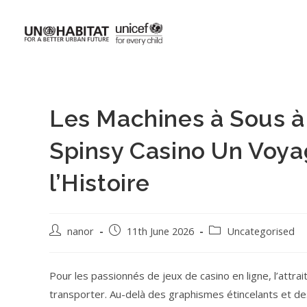
Les Machines à Sous 
Spinsy Casino Un Voya
l’Histoire
nanor
11th June 2026
Uncategorised
Pour les passionnés de jeux de casino en ligne, l’attr
transporter. Au-delà des graphismes étincelants et des