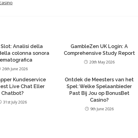
casino
 Slot: Analisi della
GambleZen UK Login: A
 della colonna sonora
Comprehensive Study Report
nematografica
20th May 2026
26th June 2026
apper Kundeservice
Ontdek de Meesters van het
est Live Chat Eller
Spel: Welke Spelaanbieder
Chatbot?
Past Bij Jou op BonusBet
Casino?
31st July 2026
9th June 2026