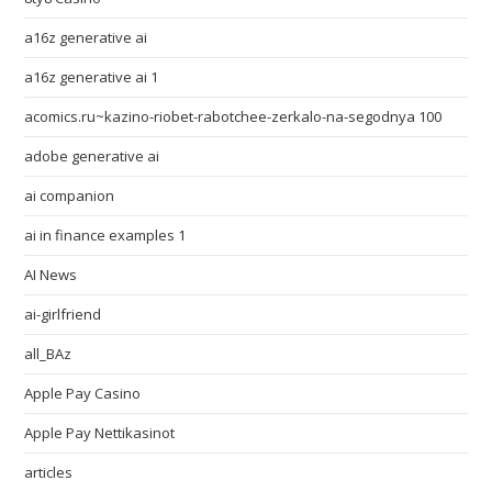
a16z generative ai
a16z generative ai 1
acomics.ru~kazino-riobet-rabotchee-zerkalo-na-segodnya 100
adobe generative ai
ai companion
ai in finance examples 1
AI News
ai-girlfriend
all_BAz
Apple Pay Casino
Apple Pay Nettikasinot
articles