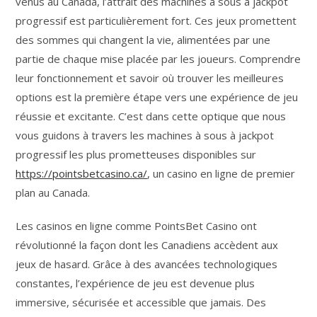
venus au Canada, l’attrait des machines à sous à jackpot
progressif est particulièrement fort. Ces jeux promettent
des sommes qui changent la vie, alimentées par une
partie de chaque mise placée par les joueurs. Comprendre
leur fonctionnement et savoir où trouver les meilleures
options est la première étape vers une expérience de jeu
réussie et excitante. C’est dans cette optique que nous
vous guidons à travers les machines à sous à jackpot
progressif les plus prometteuses disponibles sur
https://pointsbetcasino.ca/
, un casino en ligne de premier
plan au Canada.
Les casinos en ligne comme PointsBet Casino ont
révolutionné la façon dont les Canadiens accèdent aux
jeux de hasard. Grâce à des avancées technologiques
constantes, l’expérience de jeu est devenue plus
immersive, sécurisée et accessible que jamais. Des