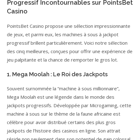
Progressif Incontournables sur PointsBet
Casino
PointsBet Casino propose une sélection impressionnante
de jeux, et parmi eux, les machines à sous à jackpot
progressif brillent particulièrement. Voici notre sélection
des cinq meilleures, conçues pour offrir une expérience de
jeu palpitante et la chance de remporter le gros lot.
1. Mega Moolah : Le Roi des Jackpots
Souvent surnommée la “machine à sous millionnaire”,
Mega Moolah est une légende dans le monde des
jackpots progressifs. Développée par Microgaming, cette
machine à sous sur le thème de la faune africaine est
célèbre pour avoir distribué certains des plus gros
jackpots de l’histoire des casinos en ligne. Son attrait
réside non seulement dans son potentiel de gain colossal,