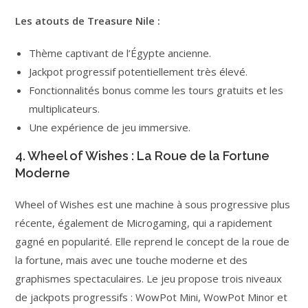
Les atouts de Treasure Nile :
Thème captivant de l’Égypte ancienne.
Jackpot progressif potentiellement très élevé.
Fonctionnalités bonus comme les tours gratuits et les
multiplicateurs.
Une expérience de jeu immersive.
4. Wheel of Wishes : La Roue de la Fortune
Moderne
Wheel of Wishes est une machine à sous progressive plus
récente, également de Microgaming, qui a rapidement
gagné en popularité. Elle reprend le concept de la roue de
la fortune, mais avec une touche moderne et des
graphismes spectaculaires. Le jeu propose trois niveaux
de jackpots progressifs : WowPot Mini, WowPot Minor et