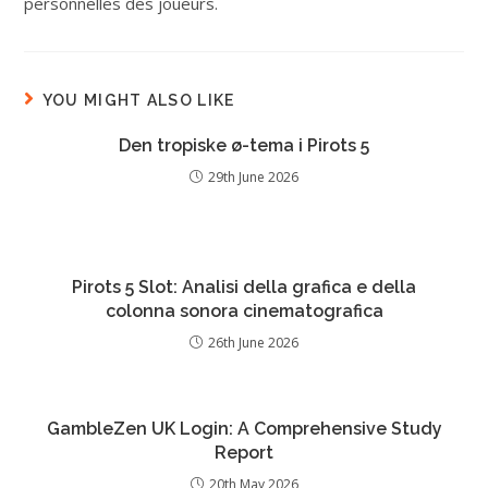
personnelles des joueurs.
YOU MIGHT ALSO LIKE
Den tropiske ø-tema i Pirots 5
29th June 2026
Pirots 5 Slot: Analisi della grafica e della
colonna sonora cinematografica
26th June 2026
GambleZen UK Login: A Comprehensive Study
Report
20th May 2026