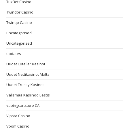
TuzBet Casino
Twindor Casino
Twinqo Casino
uncategorised
Uncategorized
updates
Uudet Euteller Kasinot
Uudet Nettikasinot Malta
Uudet Trustly Kasinot
Välismaa Kasiinod Eestis
vapingcartstore CA
Vipsta Casino
Voom Casino