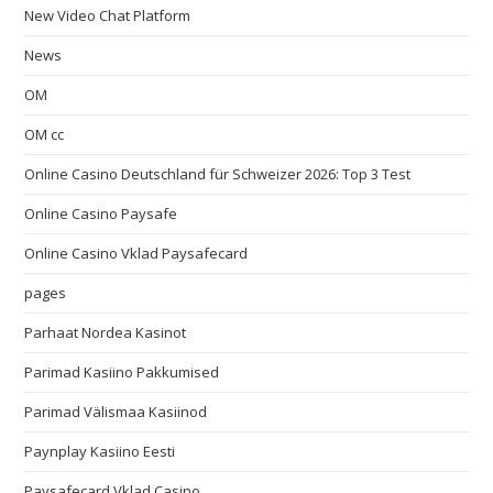
New Video Chat Platform
News
OM
OM cc
Online Casino Deutschland für Schweizer 2026: Top 3 Test
Online Casino Paysafe
Online Casino Vklad Paysafecard
pages
Parhaat Nordea Kasinot
Parimad Kasiino Pakkumised
Parimad Välismaa Kasiinod
Paynplay Kasiino Eesti
Paysafecard Vklad Casino