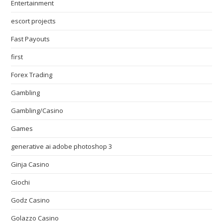
Entertainment
escort projects
Fast Payouts
first
Forex Trading
Gambling
Gambling/Casino
Games
generative ai adobe photoshop 3
Ginja Casino
Giochi
Godz Casino
Golazzo Casino