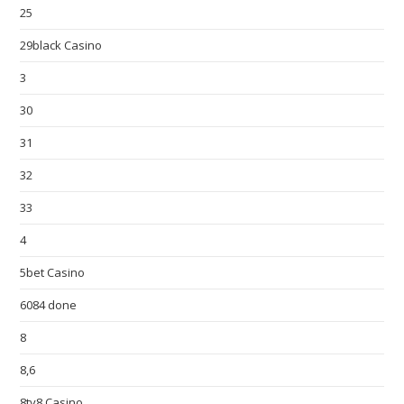
25
29black Casino
3
30
31
32
33
4
5bet Casino
6084 done
8
8,6
8ty8 Casino