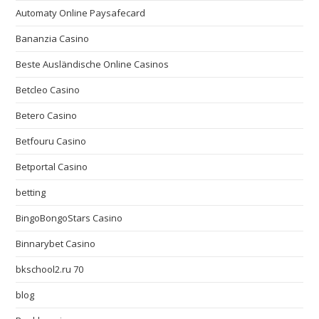
Automaty Online Paysafecard
Bananzia Casino
Beste Ausländische Online Casinos
Betcleo Casino
Betero Casino
Betfouru Casino
Betportal Casino
betting
BingoBongoStars Casino
Binnarybet Casino
bkschool2.ru 70
blog