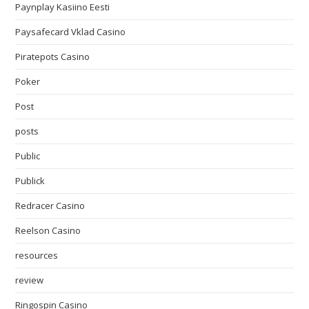
Paynplay Kasiino Eesti
Paysafecard Vklad Casino
Piratepots Casino
Poker
Post
posts
Public
Publick
Redracer Casino
Reelson Casino
resources
review
Ringospin Casino