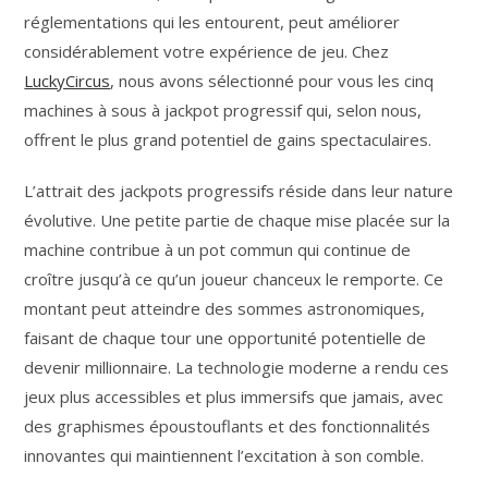
réglementations qui les entourent, peut améliorer
considérablement votre expérience de jeu. Chez
LuckyCircus
, nous avons sélectionné pour vous les cinq
machines à sous à jackpot progressif qui, selon nous,
offrent le plus grand potentiel de gains spectaculaires.
L’attrait des jackpots progressifs réside dans leur nature
évolutive. Une petite partie de chaque mise placée sur la
machine contribue à un pot commun qui continue de
croître jusqu’à ce qu’un joueur chanceux le remporte. Ce
montant peut atteindre des sommes astronomiques,
faisant de chaque tour une opportunité potentielle de
devenir millionnaire. La technologie moderne a rendu ces
jeux plus accessibles et plus immersifs que jamais, avec
des graphismes époustouflants et des fonctionnalités
innovantes qui maintiennent l’excitation à son comble.