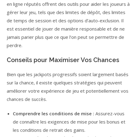
en ligne réputés offrent des outils pour aider les joueurs à
gérer leur jeu, tels que des limites de dépôt, des limites
de temps de session et des options d’auto-exclusion. Il
est essentiel de jouer de manière responsable et de ne
jamais parier plus que ce que l’on peut se permettre de
perdre.
Conseils pour Maximiser Vos Chances
Bien que les jackpots progressifs soient largement basés
sur la chance, il existe quelques stratégies qui peuvent
améliorer votre expérience de jeu et potentiellement vos
chances de succès.
Comprendre les conditions de mise :
Assurez-vous
de connaître les exigences de mise pour les bonus et
les conditions de retrait des gains.