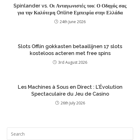
Spinlander vs. Οι Ανταγωνιστές του: Ο Οδηγός σας
για την Καλύτερη Online Εμπειρία στην Ελλάδα
24th June 2026
Slots Offlin gokkasten betaallijnen 17 slots
kosteloos acteren met free spins
3rd August 2026
Les Machines à Sous en Direct : L’Évolution
Spectaculaire du Jeu de Casino
26th July 2026