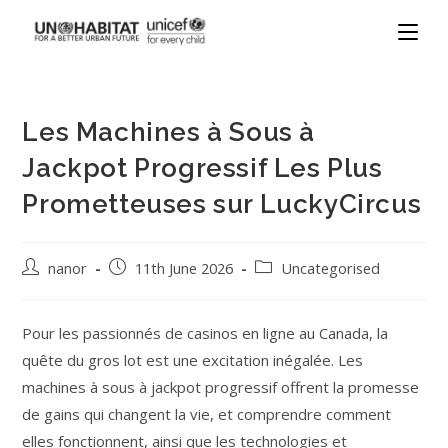
Les Machines à Sous à
Jackpot Progressif Les Plus
Prometteuses sur LuckyCircus
nanor
11th June 2026
Uncategorised
Pour les passionnés de casinos en ligne au Canada, la
quête du gros lot est une excitation inégalée. Les
machines à sous à jackpot progressif offrent la promesse
de gains qui changent la vie, et comprendre comment
elles fonctionnent, ainsi que les technologies et