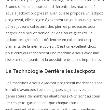
Stones offre une approche différente des machines à
sous à jackpot progressif. Bien qu’elle propose un jackpot
progressif, elle intègre également un jeu bonus captivant
où les joueurs collectent des pierres précieuses pour
gagner des prix et débloquer des tours gratuits. Le
jackpot progressif est déclenché en collectant cinq
diamants de la même couleur. C’est un excellent choix
pour ceux qui recherchent une machine à sous avec une
histoire engageante et la possibilité de gains importants.
La Technologie Derrière les Jackpots
Les machines à sous à jackpot progressif modernes sont
le fruit d’avancées technologiques significatives. Les
générateurs de nombres aléatoires (RNG) sont au cœur
de ces jeux, garantissant que chaque tour est
indépendant et équitable. Les algorithmes complexes