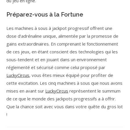
du jeu en ligne.
Préparez-vous à la Fortune
Les machines à sous à jackpot progressif offrent une
dose d’adrénaline unique, alimentée par la promesse de
gains extraordinaires. En comprenant le fonctionnement
de ces jeux, en étant conscient des technologies qui les
sous-tendent et en jouant dans un environnement
réglementé et sécurisé comme celui proposé par
LuckyCircus
, vous êtes mieux équipé pour profiter de
cette excitation. Les cinq machines à sous que nous avons
mises en avant sur
LuckyCircus
représentent le summum
de ce que le monde des jackpots progressifs a à offrir.
Que la chance soit avec vous dans votre quête du gros lot
!