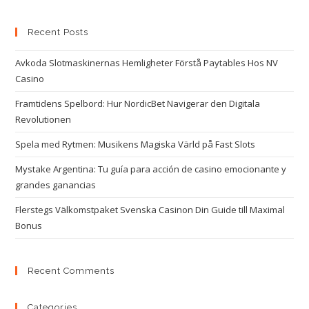
Recent Posts
Avkoda Slotmaskinernas Hemligheter Förstå Paytables Hos NV
Casino
Framtidens Spelbord: Hur NordicBet Navigerar den Digitala
Revolutionen
Spela med Rytmen: Musikens Magiska Värld på Fast Slots
Mystake Argentina: Tu guía para acción de casino emocionante y
grandes ganancias
Flerstegs Välkomstpaket Svenska Casinon Din Guide till Maximal
Bonus
Recent Comments
Categories