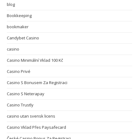
blog
Bookkeeping
bookmaker
Candybet Casino
casino
Casino Minimální Vklad 100 Kč
Casino Privé
Casino S Bonusem Za Registraci
Casino S Neterapay
Casino Trustly
casino utan svensk licens
Casino Vklad Přes Paysafecard
České Casino Bonus Za Registraci