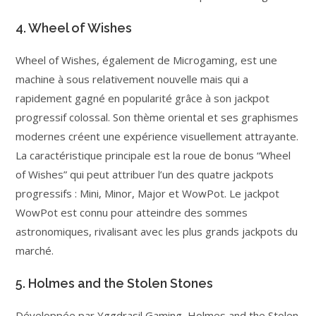
4. Wheel of Wishes
Wheel of Wishes, également de Microgaming, est une
machine à sous relativement nouvelle mais qui a
rapidement gagné en popularité grâce à son jackpot
progressif colossal. Son thème oriental et ses graphismes
modernes créent une expérience visuellement attrayante.
La caractéristique principale est la roue de bonus “Wheel
of Wishes” qui peut attribuer l’un des quatre jackpots
progressifs : Mini, Minor, Major et WowPot. Le jackpot
WowPot est connu pour atteindre des sommes
astronomiques, rivalisant avec les plus grands jackpots du
marché.
5. Holmes and the Stolen Stones
Développée par Yggdrasil Gaming, Holmes and the Stolen