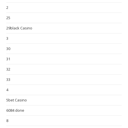
2
25
29black Casino
3
30
31
32
33
4
5bet Casino
6084 done
8