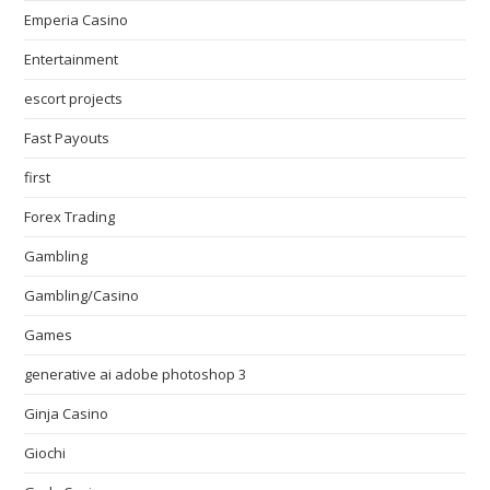
Emperia Casino
Entertainment
escort projects
Fast Payouts
first
Forex Trading
Gambling
Gambling/Casino
Games
generative ai adobe photoshop 3
Ginja Casino
Giochi