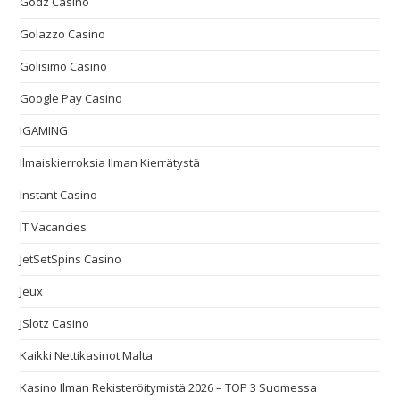
Godz Casino
Golazzo Casino
Golisimo Casino
Google Pay Casino
IGAMING
Ilmaiskierroksia Ilman Kierrätystä
Instant Casino
IT Vacancies
JetSetSpins Casino
Jeux
JSlotz Casino
Kaikki Nettikasinot Malta
Kasino Ilman Rekisteröitymistä 2026 – TOP 3 Suomessa