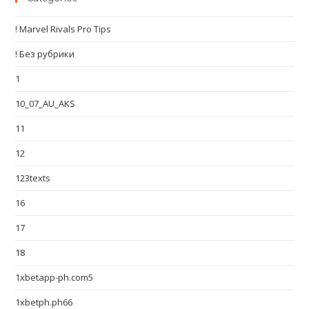
! Marvel Rivals Pro Tips
! Без рубрики
1
10_07_AU_AKS
11
12
123texts
16
17
18
1xbetapp-ph.com5
1xbetph.ph66