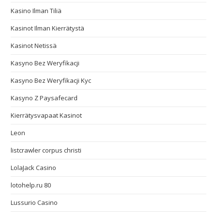
Kasino Ilman Tiliä
Kasinot Ilman Kierrätystä
Kasinot Netissä
Kasyno Bez Weryfikacji
Kasyno Bez Weryfikacji Kyc
Kasyno Z Paysafecard
Kierrätysvapaat Kasinot
Leon
listcrawler corpus christi
LolaJack Casino
lotohelp.ru 80
Lussurio Casino