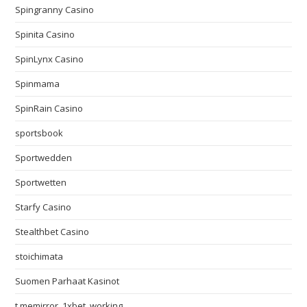
Spingranny Casino
Spinita Casino
SpinLynx Casino
Spinmama
SpinRain Casino
sportsbook
Sportwedden
Sportwetten
Starfy Casino
Stealthbet Casino
stoichimata
Suomen Parhaat Kasinot
t.memirror_1xbet_working