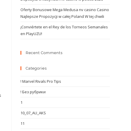
Oferty Bonusowe Mega Medusa nv casino Casino
Najlepsze Propozycji w całej Poland W tej chwili
¡Conviértete en el Rey de los Torneos Semanales
en PlayUZU!
e
Recent Comments
Categories
! Marvel Rivals Pro Tips
! Без рубрики
s
1
10_07_AU_AKS
11