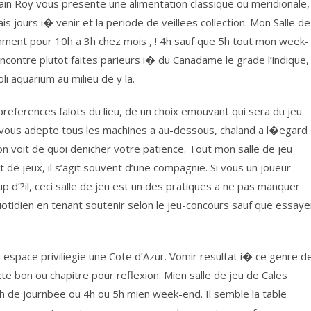
in Roy vous presente une alimentation classique ou meridionale,
jours i� venir et la periode de veillees collection. Mon Salle de
mment pour 10h a 3h chez mois , ! 4h sauf que 5h tout mon week-
encontre plutot faites parieurs i� du Canadame le grade l’indique,
i aquarium au milieu de y la.
references falots du lieu, de un choix emouvant qui sera du jeu
 vous adepte tous les machines a au-dessous, chaland a l�egard
on voit de quoi denicher votre patience. Tout mon salle de jeu
de jeux, il s’agit souvent d’une compagnie. Si vous un joueur
p d’?il, ceci salle de jeu est un des pratiques a ne pas manquer
tidien en tenant soutenir selon le jeu-concours sauf que essaye
 espace priviliegie une Cote d’Azur. Vomir resultat i� ce genre d
xte bon ou chapitre pour reflexion. Mien salle de jeu de Cales
h de journbee ou 4h ou 5h mien week-end. Il semble la table