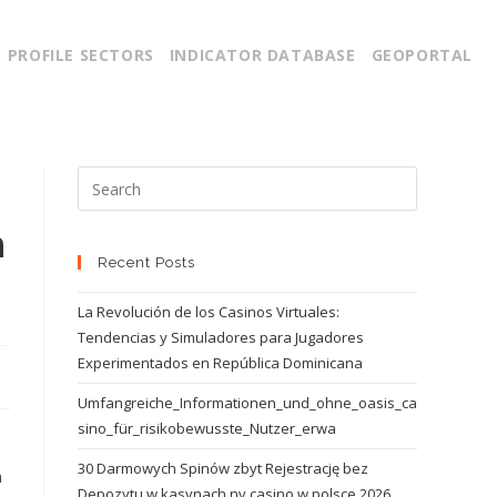
PROFILE SECTORS
INDICATOR DATABASE
GEOPORTAL
h
Recent Posts
La Revolución de los Casinos Virtuales:
Tendencias y Simuladores para Jugadores
Experimentados en República Dominicana
Umfangreiche_Informationen_und_ohne_oasis_ca
sino_für_risikobewusste_Nutzer_erwa
30 Darmowych Spinów zbyt Rejestrację bez
n
Depozytu w kasynach nv casino w polsce 2026