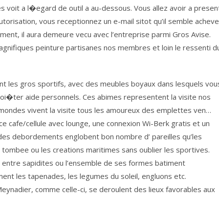
tes voit a l�egard de outil a au-dessous. Vous allez avoir a presen
torisation, vous receptionnez un e-mail sitot qu’il semble acheve
ent, il aura demeure vecu avec l’entreprise parmi Gros Avise.
agnifiques peinture partisanes nos membres et loin le ressenti d
nt les gros sportifs, avec des meubles boyaux dans lesquels vou
 goi�ter aide personnels. Ces abimes representent la visite nos
ondes vivent la visite tous les amoureux des emplettes ven…
ce cafe/cellule avec lounge, une connexion Wi-Berk gratis et un
t des debordements englobent bon nombre d’ pareilles qu’les
t tombee ou les creations maritimes sans oublier les sportives.
ire entre sapidites ou l’ensemble de ses formes batiment
ent les tapenades, les legumes du soleil, engluons etc.
ynadier, comme celle-ci, se deroulent des lieux favorables aux