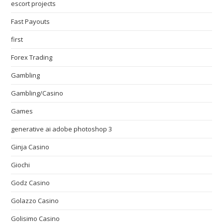
escort projects
Fast Payouts
first
Forex Trading
Gambling
Gambling/Casino
Games
generative ai adobe photoshop 3
Ginja Casino
Giochi
Godz Casino
Golazzo Casino
Golisimo Casino