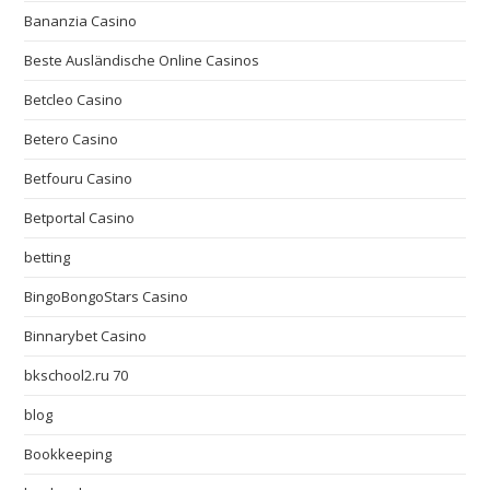
Bananzia Casino
Beste Ausländische Online Casinos
Betcleo Casino
Betero Casino
Betfouru Casino
Betportal Casino
betting
BingoBongoStars Casino
Binnarybet Casino
bkschool2.ru 70
blog
Bookkeeping