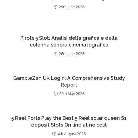
29th June 2026
Pirots 5 Slot: Analisi della grafica e della
colonna sonora cinematografica
26th June 2026
GambleZen UK Login: A Comprehensive Study
Report
20th May 2026
5 Reel Ports Play the Best 5 Reel solar queen $1
deposit Slots On line at no cost
4th August 2026