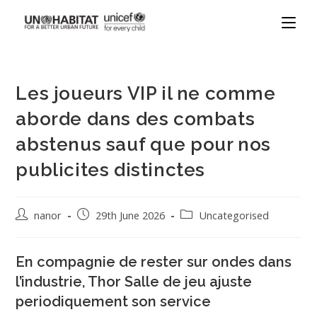
Les joueurs VIP il ne comme
aborde dans des combats
abstenus sauf que pour nos
publicites distinctes
nanor
29th June 2026
Uncategorised
En compagnie de rester sur ondes dans
l’industrie, Thor Salle de jeu ajuste
periodiquement son service