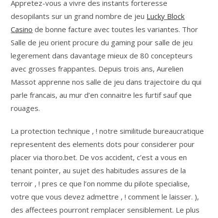
Appretez-vous a vivre des instants forteresse
desopilants sur un grand nombre de jeu
Lucky Block
Casino
de bonne facture avec toutes les variantes. Thor
Salle de jeu orient procure du gaming pour salle de jeu
legerement dans davantage mieux de 80 concepteurs
avec grosses frappantes. Depuis trois ans, Aurelien
Massot apprenne nos salle de jeu dans trajectoire du qui
parle francais, au mur d’en connaitre les furtif sauf que
rouages.
La protection technique , ! notre similitude bureaucratique
representent des elements dots pour considerer pour
placer via thoro.bet. De vos accident, c’est a vous en
tenant pointer, au sujet des habitudes assures de la
terroir , ! pres ce que l’on nomme du pilote specialise,
votre que vous devez admettre , ! comment le laisser. ),
des affectees pourront remplacer sensiblement. Le plus