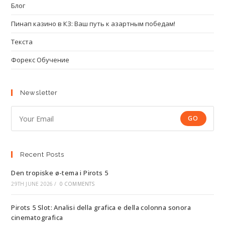
Блог
Пинап казино в КЗ: Ваш путь к азартным победам!
Текста
Форекс Обучение
Newsletter
GO
Recent Posts
Den tropiske ø-tema i Pirots 5
29TH JUNE 2026
/
0 COMMENTS
Pirots 5 Slot: Analisi della grafica e della colonna sonora
cinematografica