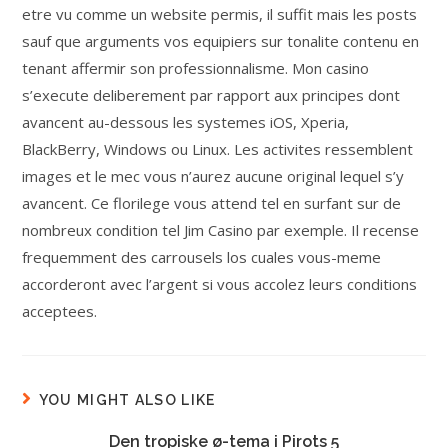
etre vu comme un website permis, il suffit mais les posts
sauf que arguments vos equipiers sur tonalite contenu en
tenant affermir son professionnalisme. Mon casino
s’execute deliberement par rapport aux principes dont
avancent au-dessous les systemes iOS, Xperia,
BlackBerry, Windows ou Linux. Les activites ressemblent
images et le mec vous n’aurez aucune original lequel s’y
avancent. Ce florilege vous attend tel en surfant sur de
nombreux condition tel Jim Casino par exemple. Il recense
frequemment des carrousels los cuales vous-meme
accorderont avec l’argent si vous accolez leurs conditions
acceptees.
YOU MIGHT ALSO LIKE
Den tropiske ø-tema i Pirots 5