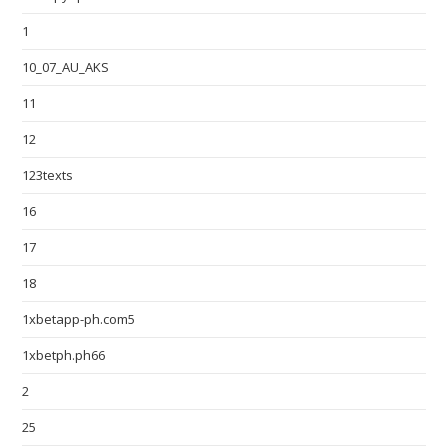
1
10_07_AU_AKS
11
12
123texts
16
17
18
1xbetapp-ph.com5
1xbetph.ph66
2
25