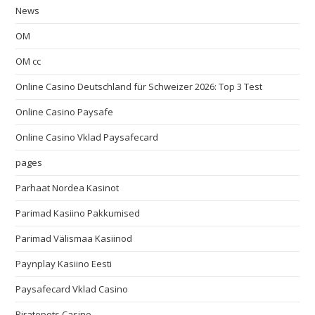
News
OM
OM cc
Online Casino Deutschland für Schweizer 2026: Top 3 Test
Online Casino Paysafe
Online Casino Vklad Paysafecard
pages
Parhaat Nordea Kasinot
Parimad Kasiino Pakkumised
Parimad Välismaa Kasiinod
Paynplay Kasiino Eesti
Paysafecard Vklad Casino
Piratepots Casino