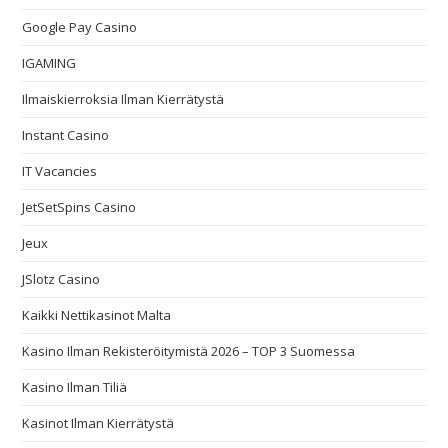
Google Pay Casino
IGAMING
Ilmaiskierroksia Ilman Kierrätystä
Instant Casino
IT Vacancies
JetSetSpins Casino
Jeux
JSlotz Casino
Kaikki Nettikasinot Malta
Kasino Ilman Rekisteröitymistä 2026 – TOP 3 Suomessa
Kasino Ilman Tiliä
Kasinot Ilman Kierrätystä