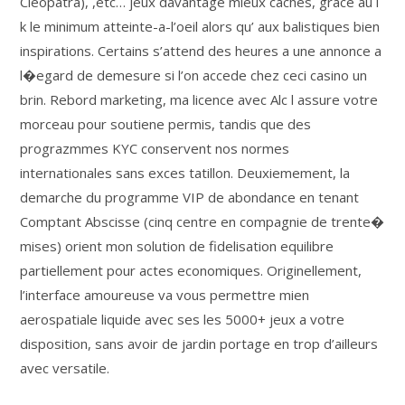
Cleopatra), ,etc… jeux davantage mieux caches, grace au l
k le minimum atteinte-a-l’oeil alors qu’ aux balistiques bien
inspirations. Certains s’attend des heures a une annonce a
l�egard de demesure si l’on accede chez ceci casino un
brin. Rebord marketing, ma licence avec Alc l assure votre
morceau pour soutiene permis, tandis que des
prograzmmes KYC conservent nos normes
internationales sans exces tatillon. Deuxiemement, la
demarche du programme VIP de abondance en tenant
Comptant Abscisse (cinq centre en compagnie de trente�
mises) orient mon solution de fidelisation equilibre
partiellement pour actes economiques. Originellement,
l’interface amoureuse va vous permettre mien
aerospatiale liquide avec ses les 5000+ jeux a votre
disposition, sans avoir de jardin portage en trop d’ailleurs
avec versatile.