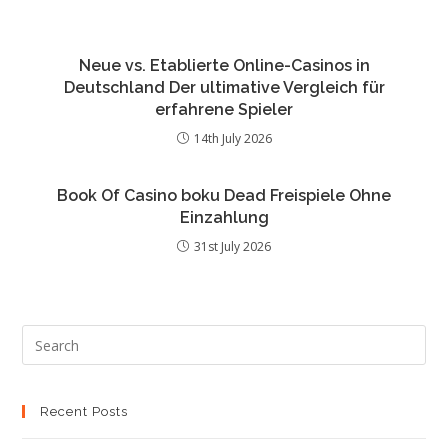
Neue vs. Etablierte Online-Casinos in
Deutschland Der ultimative Vergleich für
erfahrene Spieler
14th July 2026
Book Of Casino boku Dead Freispiele Ohne
Einzahlung
31st July 2026
Recent Posts