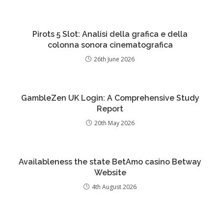
Pirots 5 Slot: Analisi della grafica e della
colonna sonora cinematografica
26th June 2026
GambleZen UK Login: A Comprehensive Study
Report
20th May 2026
Availableness the state BetAmo casino Betway
Website
4th August 2026