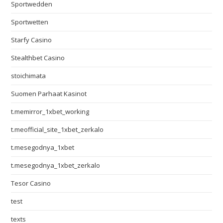
Sportwedden
Sportwetten
Starfy Casino
Stealthbet Casino
stoichimata
Suomen Parhaat Kasinot
t.memirror_1xbet_working
t.meofficial_site_1xbet_zerkalo
t.mesegodnya_1xbet
t.mesegodnya_1xbet_zerkalo
Tesor Casino
test
texts