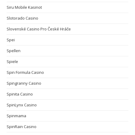
Siru Mobile Kasinot
Slotorado Casino
Slovenské Casino Pro České Hráče
Spei
Spellen
Spiele
Spin Formula Casino
Spingranny Casino
Spinita Casino
SpinLynx Casino
Spinmama
SpinRain Casino