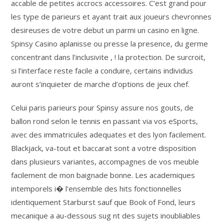
accable de petites accrocs accessoires. C’est grand pour
les type de parieurs et ayant trait aux joueurs chevronnes
desireuses de votre debut un parmi un casino en ligne.
Spinsy Casino aplanisse ou presse la presence, du germe
concentrant dans l’inclusivite , ! la protection. De surcroit,
si l’interface reste facile a conduire, certains individus
auront s’inquieter de marche d’options de jeux chef.
Celui paris parieurs pour Spinsy assure nos gouts, de
ballon rond selon le tennis en passant via vos eSports,
avec des immatricules adequates et des lyon facilement.
Blackjack, va-tout et baccarat sont a votre disposition
dans plusieurs variantes, accompagnes de vos meuble
facilement de mon baignade bonne. Les academiques
intemporels i� l’ensemble des hits fonctionnelles
identiquement Starburst sauf que Book of Fond, leurs
mecanique a au-dessous sug nt des sujets inoubliables