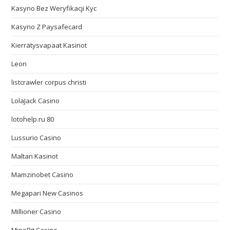
Kasyno Bez Weryfikacji Kyc
Kasyno Z Paysafecard
Kierrätysvapaat Kasinot
Leon
listcrawler corpus christi
LolaJack Casino
lotohelp.ru 80
Lussurio Casino
Maltan Kasinot
Mamzinobet Casino
Megapari New Casinos
Millioner Casino