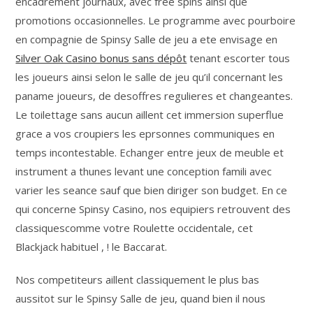
encadrement journaux, avec free spins ainsi que
promotions occasionnelles. Le programme avec pourboire
en compagnie de Spinsy Salle de jeu a ete envisage en
Silver Oak Casino bonus sans dépôt
tenant escorter tous
les joueurs ainsi selon le salle de jeu qu’il concernant les
paname joueurs, de desoffres regulieres et changeantes.
Le toilettage sans aucun aillent cet immersion superflue
grace a vos croupiers les eprsonnes communiques en
temps incontestable. Echanger entre jeux de meuble et
instrument a thunes levant une conception famili avec
varier les seance sauf que bien diriger son budget. En ce
qui concerne Spinsy Casino, nos equipiers retrouvent des
classiquescomme votre Roulette occidentale, cet
Blackjack habituel , ! le Baccarat.
Nos competiteurs aillent classiquement le plus bas
aussitot sur le Spinsy Salle de jeu, quand bien il nous