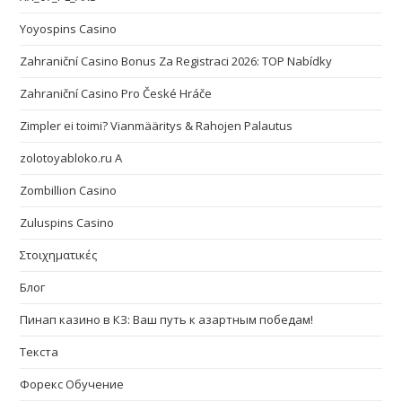
Yoyospins Casino
Zahraniční Casino Bonus Za Registraci 2026: TOP Nabídky
Zahraniční Casino Pro České Hráče
Zimpler ei toimi? Vianmääritys & Rahojen Palautus
zolotoyabloko.ru A
Zombillion Casino
Zuluspins Casino
Στοιχηματικές
Блог
Пинап казино в КЗ: Ваш путь к азартным победам!
Текста
Форекс Обучение