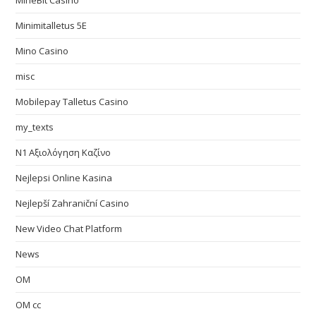
MineBit Casino
Minimitalletus 5E
Mino Casino
misc
Mobilepay Talletus Casino
my_texts
N1 Αξιολόγηση Καζίνο
Nejlepsi Online Kasina
Nejlepší Zahraniční Casino
New Video Chat Platform
News
OM
OM cc