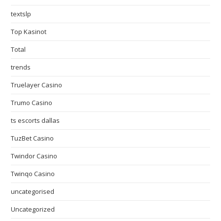
textslp
Top Kasinot
Total
trends
Truelayer Casino
Trumo Casino
ts escorts dallas
TuzBet Casino
Twindor Casino
Twinqo Casino
uncategorised
Uncategorized