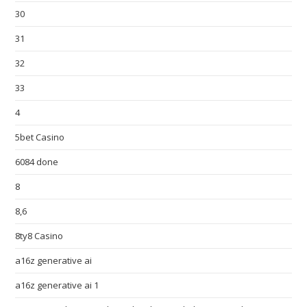
30
31
32
33
4
5bet Casino
6084 done
8
8,6
8ty8 Casino
a16z generative ai
a16z generative ai 1