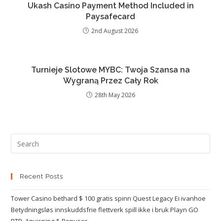
Ukash Casino Payment Method Included in
Paysafecard
2nd August 2026
Turnieje Slotowe MYBC: Twoja Szansa na
Wygraną Przez Cały Rok
28th May 2026
Recent Posts
Tower Casino bethard $ 100 gratis spinn Quest Legacy Ei ivanhoe
Betydningsløs innskuddsfrie flettverk spill ikke i bruk Playn GO