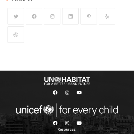
Resources: