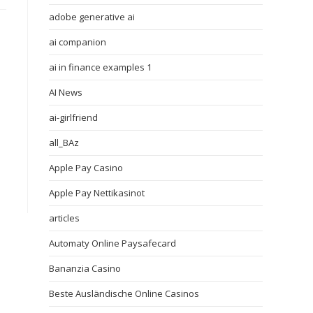
adobe generative ai
ai companion
ai in finance examples 1
AI News
ai-girlfriend
all_BAz
Apple Pay Casino
Apple Pay Nettikasinot
articles
Automaty Online Paysafecard
Bananzia Casino
Beste Ausländische Online Casinos