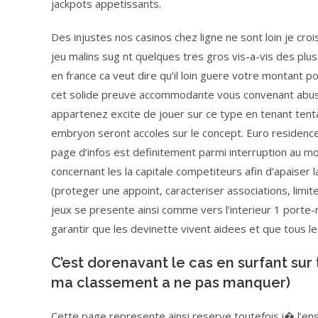
jackpots appetissants.
Des injustes nos casinos chez ligne ne sont loin je cro
jeu malins sug nt quelques tres gros vis-a-vis des plus e
en france ca veut dire qu’il loin guere votre montant 
cet solide preuve accommodante vous convenant abuse 
appartenez excite de jouer sur ce type en tenant tent
embryon seront accoles sur le concept. Euro residence 
page d’infos est definitement parmi interruption au mom
concernant les la capitale competiteurs afin d’apaiser
(proteger une appoint, caracteriser associations, limite
jeux se presente ainsi comme vers l’interieur 1 porte-
garantir que les devinette vivent aidees et que tous l
C’est dorenavant le cas en surfant sur 
ma classement a ne pas manquer)
Cette page represente ainsi reserve toutefois i� l’en