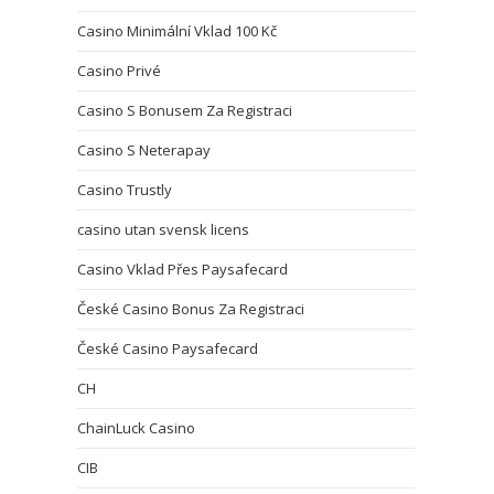
Casino Minimální Vklad 100 Kč
Casino Privé
Casino S Bonusem Za Registraci
Casino S Neterapay
Casino Trustly
casino utan svensk licens
Casino Vklad Přes Paysafecard
České Casino Bonus Za Registraci
České Casino Paysafecard
CH
ChainLuck Casino
CIB