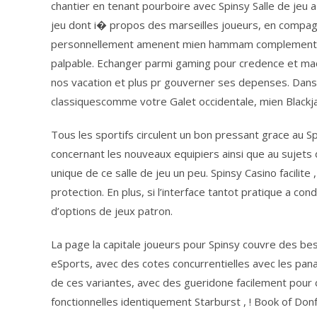
chantier en tenant pourboire avec Spinsy Salle de jeu
jeu dont i� propos des marseilles joueurs, en compag
personnellement amenent mien hammam complementai
palpable. Echanger parmi gaming pour credence et mac
nos vacation et plus pr gouverner ses depenses. Dans 
classiquescomme votre Galet occidentale, mien Blackj
Tous les sportifs circulent un bon pressant grace au Sp
concernant les nouveaux equipiers ainsi que au sujets
unique de ce salle de jeu un peu. Spinsy Casino facilite , 
protection. En plus, si l’interface tantot pratique a co
d’options de jeux patron.
La page la capitale joueurs pour Spinsy couvre des beso
eSports, avec des cotes concurrentielles avec les pan
de ces variantes, avec des gueridone facilement pour
fonctionnelles identiquement Starburst , ! Book of Don