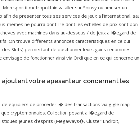
 Mon sportif metropolitain va aller sur Spinsy ou amuser un
no afin de presenter tous ses services de jeux a l’international, sa
ous-memes ne pourra dont lire dont les echelles de prix sont bon
 acheves avec machines dans au-dessous / de jeux a l�egard de
ifs. On trouve differents annonces caracteristiques en ce qui
et des Slots) permettant de positionner leurs gains renommes.
e envisage de fonctionner ainsi via Ordi que en ce qui concerne u
 ajoutent votre apesanteur concernant les
e de equipiers de proceder i� des transactions via g gle map
uf que cryptomonnaies. Collection pesant a l�egard de
listiques jeunes d’esprits (Megaways�, Cluster Endroit,