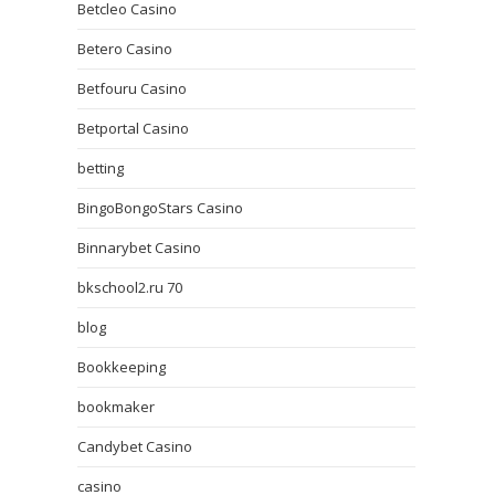
Betcleo Casino
Betero Casino
Betfouru Casino
Betportal Casino
betting
BingoBongoStars Casino
Binnarybet Casino
bkschool2.ru 70
blog
Bookkeeping
bookmaker
Candybet Casino
casino