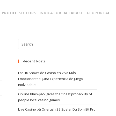
PROFILE SECTORS
INDICATOR DATABASE
GEOPORTAL
Recent Posts
Los 10 Shows de Casino en Vivo Más
Emocionantes: ¡Una Experiencia de Juego
Inolvidable!
On line black-jack gives the finest probability of
people local casino games
Live Casino på Onerush Så Spelar Du Som Ett Pro