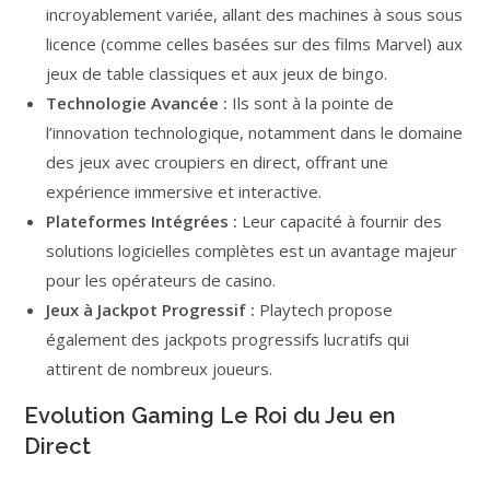
incroyablement variée, allant des machines à sous sous
licence (comme celles basées sur des films Marvel) aux
jeux de table classiques et aux jeux de bingo.
Technologie Avancée :
Ils sont à la pointe de
l’innovation technologique, notamment dans le domaine
des jeux avec croupiers en direct, offrant une
expérience immersive et interactive.
Plateformes Intégrées :
Leur capacité à fournir des
solutions logicielles complètes est un avantage majeur
pour les opérateurs de casino.
Jeux à Jackpot Progressif :
Playtech propose
également des jackpots progressifs lucratifs qui
attirent de nombreux joueurs.
Evolution Gaming Le Roi du Jeu en
Direct