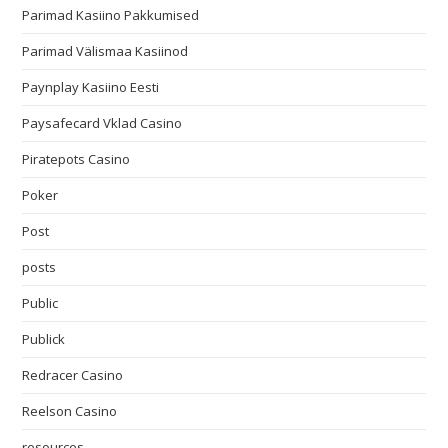
Parimad Kasiino Pakkumised
Parimad Välismaa Kasiinod
Paynplay Kasiino Eesti
Paysafecard Vklad Casino
Piratepots Casino
Poker
Post
posts
Public
Publick
Redracer Casino
Reelson Casino
resources