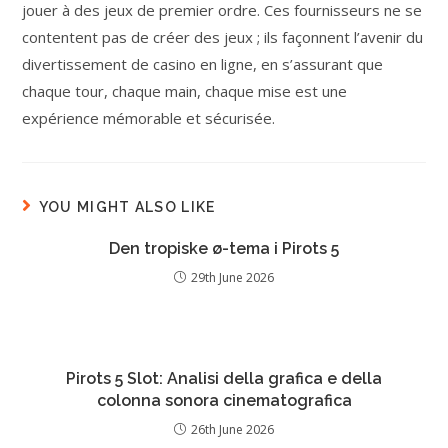
jouer à des jeux de premier ordre. Ces fournisseurs ne se
contentent pas de créer des jeux ; ils façonnent l’avenir du
divertissement de casino en ligne, en s’assurant que
chaque tour, chaque main, chaque mise est une
expérience mémorable et sécurisée.
YOU MIGHT ALSO LIKE
Den tropiske ø-tema i Pirots 5
29th June 2026
Pirots 5 Slot: Analisi della grafica e della
colonna sonora cinematografica
26th June 2026