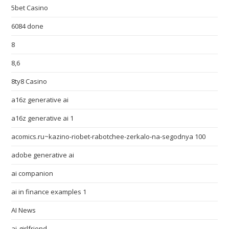
5bet Casino
6084 done
8
8,6
8ty8 Casino
a16z generative ai
a16z generative ai 1
acomics.ru~kazino-riobet-rabotchee-zerkalo-na-segodnya 100
adobe generative ai
ai companion
ai in finance examples 1
AI News
ai-girlfriend