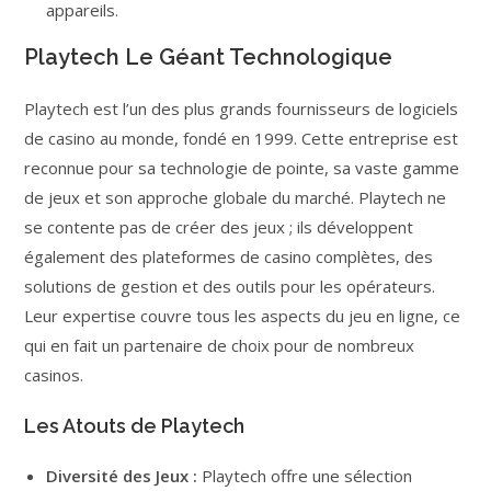
appareils.
Playtech Le Géant Technologique
Playtech est l’un des plus grands fournisseurs de logiciels
de casino au monde, fondé en 1999. Cette entreprise est
reconnue pour sa technologie de pointe, sa vaste gamme
de jeux et son approche globale du marché. Playtech ne
se contente pas de créer des jeux ; ils développent
également des plateformes de casino complètes, des
solutions de gestion et des outils pour les opérateurs.
Leur expertise couvre tous les aspects du jeu en ligne, ce
qui en fait un partenaire de choix pour de nombreux
casinos.
Les Atouts de Playtech
Diversité des Jeux :
Playtech offre une sélection