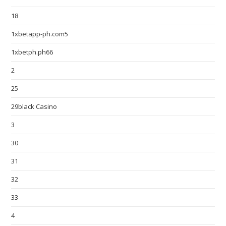
18
1xbetapp-ph.com5
1xbetph.ph66
2
25
29black Casino
3
30
31
32
33
4