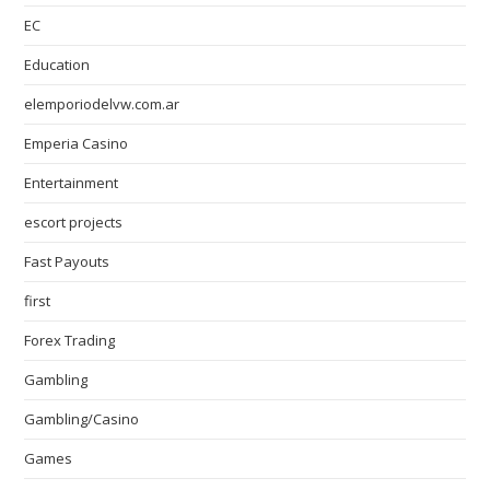
EC
Education
elemporiodelvw.com.ar
Emperia Casino
Entertainment
escort projects
Fast Payouts
first
Forex Trading
Gambling
Gambling/Casino
Games