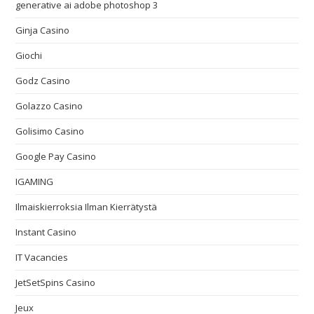
generative ai adobe photoshop 3
Ginja Casino
Giochi
Godz Casino
Golazzo Casino
Golisimo Casino
Google Pay Casino
IGAMING
Ilmaiskierroksia Ilman Kierrätystä
Instant Casino
IT Vacancies
JetSetSpins Casino
Jeux