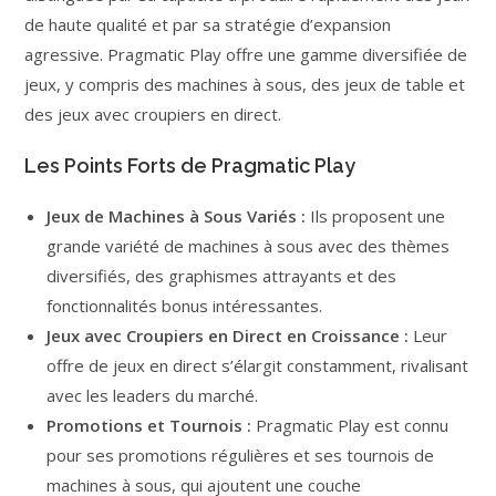
de haute qualité et par sa stratégie d’expansion
agressive. Pragmatic Play offre une gamme diversifiée de
jeux, y compris des machines à sous, des jeux de table et
des jeux avec croupiers en direct.
Les Points Forts de Pragmatic Play
Jeux de Machines à Sous Variés :
Ils proposent une
grande variété de machines à sous avec des thèmes
diversifiés, des graphismes attrayants et des
fonctionnalités bonus intéressantes.
Jeux avec Croupiers en Direct en Croissance :
Leur
offre de jeux en direct s’élargit constamment, rivalisant
avec les leaders du marché.
Promotions et Tournois :
Pragmatic Play est connu
pour ses promotions régulières et ses tournois de
machines à sous, qui ajoutent une couche