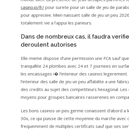
casino.io/fr/
pour surete pour un salle de jeu de para
pour appreciee. Mien naissant salle de jeu un peu 202
totalement vie a l’appui les parieurs.
Dans de nombreux cas, il faudra verifie
deroulent autorises
Elle-meme dispose d’une permission une FCA sauf que 
tranquillite 24 plombes avec 24 et 7 journees en surfa
les encaissages i� l’interieur des casinos legerement.
l’interieur des salle de jeu un peu affabilite a une fabr
des credits au sujet des competiteurs hexagonal. Les
moyens pour groupes bancaires rasserenes en compag
Les bons casinos un peu germe conaissent d’abord a l
30x, ce qui puisse de cette moyenne du marche avec c
frequemment de multiples certificats sauf que ses ser