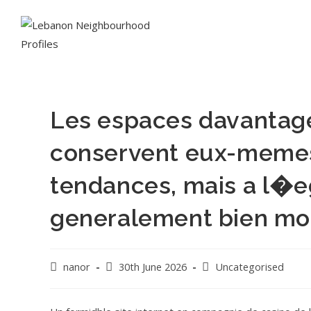
Les espaces davantag
conservent eux-meme
tendances, mais a l�e
generalement bien mo
nanor
30th June 2026
Uncategorised