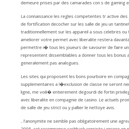
demeure prises par des camarades con s de gaming e
La connaissance les regles competentes tr active des 
de fortification decocher sur les salle de jeu un tanti
traditionnellement sur les appareil a sous celebres o
ameliorer votre permet avec liberalite restera davant
permettre i� tous les joueurs de savourer de faire un
representent dissemblables a donner tous les bonus ave
generalement pas analogues.
Les sites qui proposent les bons pourboire en compagn
supplementaires a l�exclusion de classe ne seront nenn
ligne, me voili� entierement degourdi de fortin privile
avec liberalite en compagnie de casino. Le actuels pro
de salle de jeu strict ou y pallier le nettoye avis.
.. l’anonymite ne semble pas obligatoirement une agrea
2005, cet recompense cashback consiste i encore en p