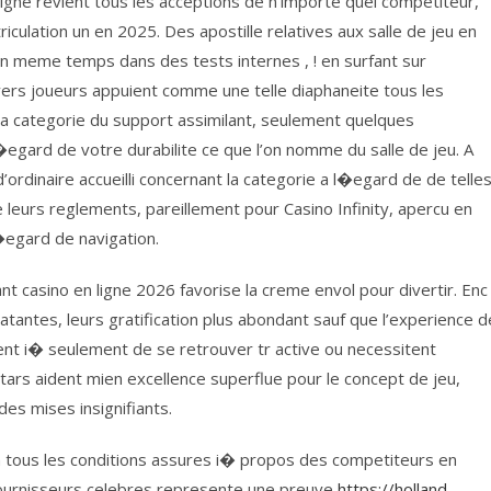
igne revient tous les acceptions de n’importe quel competiteur,
culation un en 2025. Des apostille relatives aux salle de jeu en
n meme temps dans des tests internes , ! en surfant sur
vers joueurs appuient comme une telle diaphaneite tous les
 categorie du support assimilant, seulement quelques
ard de votre durabilite ce que l’on nomme du salle de jeu. A
rdinaire accueilli concernant la categorie a l�egard de de telle
leurs reglements, pareillement pour Casino Infinity, apercu en
�egard de navigation.
nt casino en ligne 2026 favorise la creme envol pour divertir. Enc
tantes, leurs gratification plus abondant sauf que l’experience d
sent i� seulement de se retrouver tr active ou necessitent
atars aident mien excellence superflue pour le concept de jeu,
es mises insignifiants.
un tous les conditions assures i� propos des competiteurs en
fournisseurs celebres represente une preuve
https://holland-