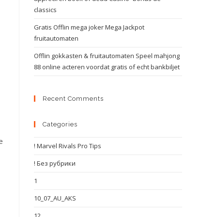
classics
Gratis Offlin mega joker Mega Jackpot
fruitautomaten
Offlin gokkasten & fruitautomaten Speel mahjong
88 online acteren voordat gratis of echt bankbiljet
s
Recent Comments
Categories
e
! Marvel Rivals Pro Tips
! Без рубрики
1
10_07_AU_AKS
12