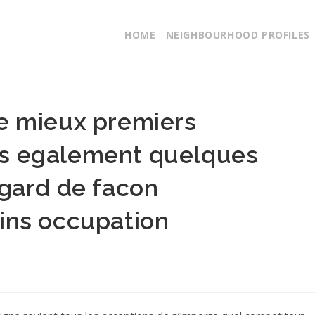
HOME
NEIGHBOURHOOD PROFILES
e mieux premiers
s egalement quelques
gard de facon
ins occupation