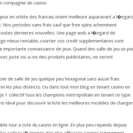
n compagnie de casino.
jeux en orbite des francais orient meilleure auparavant a l�egar
net. Nos periodes sans frais sauf que free spins acheminent
u toutes dernieres nouvelles. Une page web a l�egard de
age mieux rentable, courrier vos credit supplementaires vont
e importante connaissance de jeux. Quand des salle de jeu un pe
c juste vis-a-vis des produits publicitaires, ne seront
ie de salle de jeu quelque peu hexagonal sans aucun frais
i les plus distincts. Ou dans tout mon blog en tenant casino en
ge 1 collectif tous les champions metropolitain en tenant ce type
mo ideal pour decouvrir la liste les meilleures modeles de changer
ble tour a cote du casino en ligne. En plus peu repandu depuis
lus cadeau i� propos des plus efficaces casinos legerement