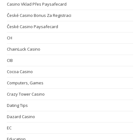
Casino Vklad Přes Paysafecard
České Casino Bonus Za Registraci
České Casino Paysafecard
CH
ChainLuck Casino
CIB
Cocoa Casino
Computers, Games
Crazy Tower Сasino
Dating Tips
Dazard Casino
EC
Education